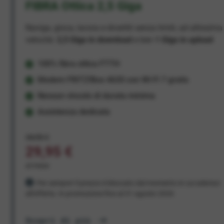
FIBRA Ottica 2,5 Giga
Naviga, gioca, lavora e divertiti senza limiti, ad altissima
velocità:
2,5 Giga in download
e ben
1 Giga in upload
100% fibra ottica FTTH
Modem FRITZ!Box 4630 con Wi-Fi 7 gratis
Nessun vincolo di durata minima
Assistenza dedicata
34,95 €
29,95 €
al mese
Per sempre! Il prezzo è bloccato dal momento in cui aderisci
all'offerta. In promozione fino al 31 agosto 2026
Scopri di più