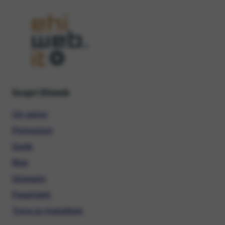
Scopri Ehiweb
Chi siamo
Promozioni
Guide
Blog
Glossario
Pagamenti
Trova un rivenditore