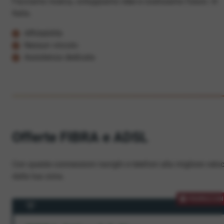
Facciamo ricerca, sviluppiamo idee e costruiamo futuro. In
Italia.
Affidabilità
Nessun vincolo
Assistenza dedicata
Offerte FIBRA e ADSL
Con queste connessioni navighi e telefoni alla migliore veloc
dalla tua zona.
PROMOZION