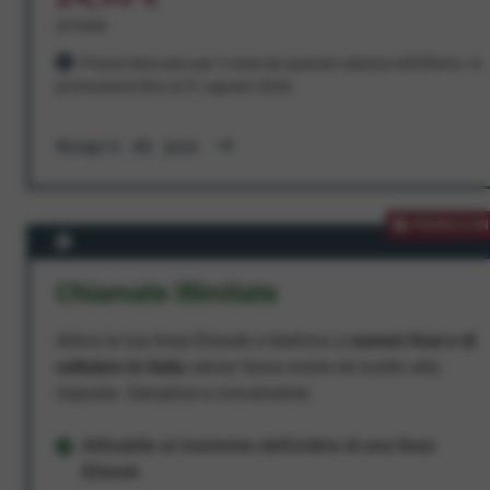
al mese
Prezzo bloccato per 3 mesi da quando aderisci all'offerta. In
promozione fino al 31 agosto 2026
Scopri di più
PROMOZION
Chiamate Illimitate
Attiva la tua linea Ehiweb e telefona a
numeri fissi e di
cellulare in Italia
senza fasce orarie né scatto alla
risposta. Semplice e conveniente.
Attivabile al momento dell'ordine di una linea
Ehiweb