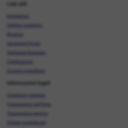
Link utili
Assistenza
Verifica copertura
Ricarica
Hardware Privati
Hardware Business
Certificazioni
Diventa rivenditore
Informazioni legali
Condizioni generali
Trasparenza tariffaria
Trasparenza tecnica
Sintesi contrattuale