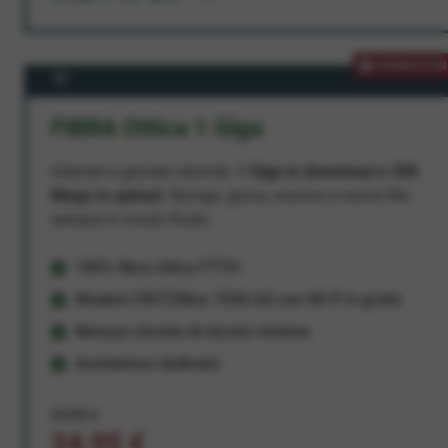
PROMOZION
FIBRA Ottica 1 Giga
Internet a grande velocità:
1 Giga in download e 300
Mega in upload
. Naviga, gioca, scarica e carica file,
sempre in modo fluido.
100% fibra ottica FTTH
Modem FRITZ!Box 7530 AX con Wi-Fi 6 gratis
Nessun vincolo di durata minima
Assistenza dedicata
29,95 €
24,95 €