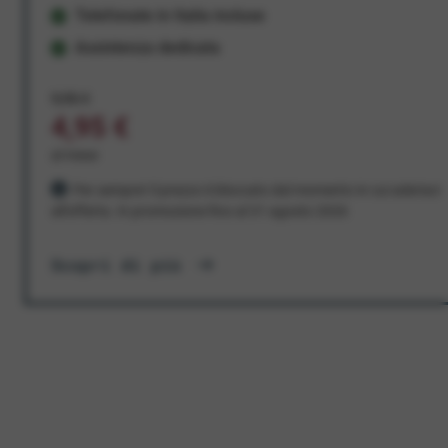
Telefonate in Italia incluse
Assistenza dedicata
9,95 €
4,95 €
al mese
Per sempre! Il prezzo è bloccato dal momento in cui aderisci
all'offerta. In promozione fino al 31 agosto 2026
Scopri di più