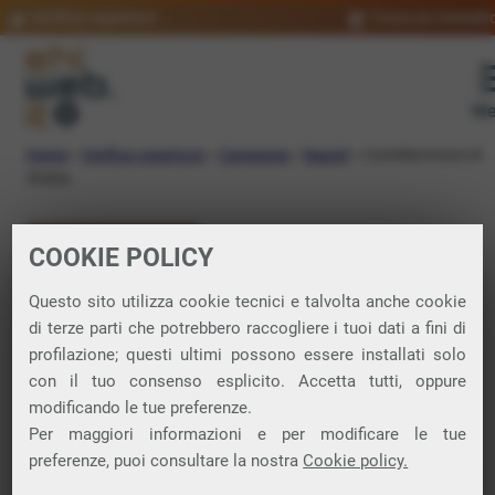
Verifica copertura
Trova un rivendit
Me
Home
»
Verifica copertura
»
Campania
»
Napoli
»
Castellammare di
Stabia
VERIFICA COPERTURA
COOKIE POLICY
FIBRA a
Questo sito utilizza cookie tecnici e talvolta anche cookie
di terze parti che potrebbero raccogliere i tuoi dati a fini di
Castellammare di
profilazione; questi ultimi possono essere installati solo
Stabia
con il tuo consenso esplicito. Accetta tutti, oppure
modificando le tue preferenze.
Per maggiori informazioni e per modificare le tue
preferenze, puoi consultare la nostra
Cookie policy.
Verifica la copertura di Fibra Ottica nel