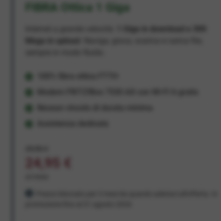
FIBRA Ottica 1 Giga
Internet a grande velocità:
1 Giga in download e 300
Mega in upload
. Naviga, gioca, scarica e carica file,
sempre in modo fluido.
100% fibra ottica FTTH
Modem FRITZ!Box 7530 AX con Wi-Fi 6 gratis
Nessun vincolo di durata minima
Assistenza dedicata
29,95 €
24,95 €
al mese
Prezzo bloccato per 3 mesi da quando aderisci all'offerta. In
promozione fino al 31 agosto 2026