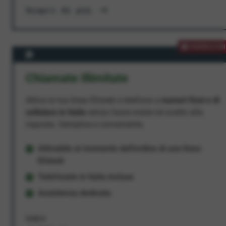
Scopri di più
PROMOZION
Chiamate Illimitate
Attiva la tua linea Ehiweb e telefona a
numeri fissi e di
cellulare in Italia
senza fasce orarie né scatto alla
risposta. Semplice e conveniente.
Attivabile al momento dell'ordine di una linea
Ehiweb
Telefonate in Italia incluse
Assistenza dedicata
9,95 €