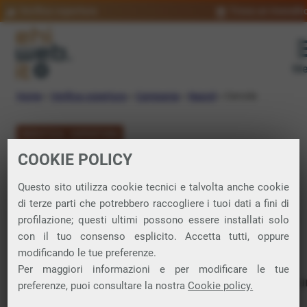
Verifica copertura
Trova un rivendit
Me
Home
»
Verifica copertura
»
Campania
»
Napoli
»
Cercola
VERIFICA COPERTURA
COOKIE POLICY
FIBRA a Cercola
Questo sito utilizza cookie tecnici e talvolta anche cookie
di terze parti che potrebbero raccogliere i tuoi dati a fini di
Verifica la copertura di Fibra Ottica nel
profilazione; questi ultimi possono essere installati solo
con il tuo consenso esplicito. Accetta tutti, oppure
comune di Cercola
modificando le tue preferenze.
Per maggiori informazioni e per modificare le tue
In questa pagina puoi verificare dove si può attivare 
preferenze, puoi consultare la nostra
Cookie policy.
connessione internet FIBRA nella città di Cercola in