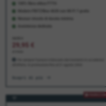
100% fibra ottica FTTH
Modem FRITZ!Box 4630 con Wi-Fi 7 gratis
Nessun vincolo di durata minima
Assistenza dedicata
34,95 €
29,95 €
al mese
Per sempre! Il prezzo è bloccato dal momento in cui aderisci
all'offerta. In promozione fino al 31 agosto 2026
Scopri di più
PROMOZION