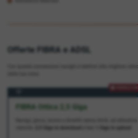
Assistenza dedicata
Offerte FIBRA e ADSL
Con queste connessioni navighi e telefoni alla migliore veloc
dalla tua zona.
PROMOZION
FIBRA Ottica 2,5 Giga
Naviga, gioca, lavora e divertiti senza limiti, ad altissima
velocità:
2,5 Giga in download
e ben
1 Giga in upload