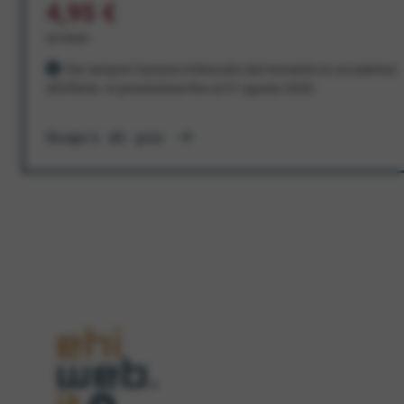
4,95 €
al mese
Per sempre! Il prezzo è bloccato dal momento in cui aderisci
all'offerta. In promozione fino al 31 agosto 2026
Scopri di più