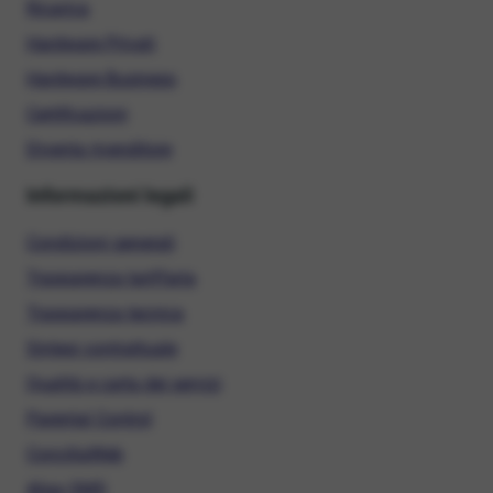
Ricarica
Hardware Privati
Hardware Business
Certificazioni
Diventa rivenditore
Informazioni legali
Condizioni generali
Trasparenza tariffaria
Trasparenza tecnica
Sintesi contrattuale
Qualità e carta dei servizi
Parental Control
ConciliaWeb
Alias SMS