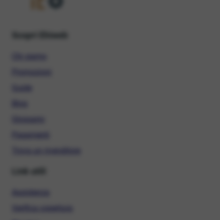
Scopri Ehiweb
Chi siamo
Promozioni
Guide
Blog
Glossario
Pagamenti
Trova un rivenditore
Link utili
Assistenza
Verifica copertura