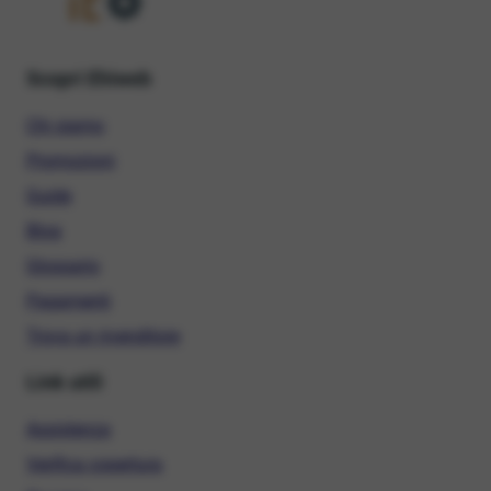
Scopri Ehiweb
Chi siamo
Promozioni
Guide
Blog
Glossario
Pagamenti
Trova un rivenditore
Link utili
Assistenza
Verifica copertura