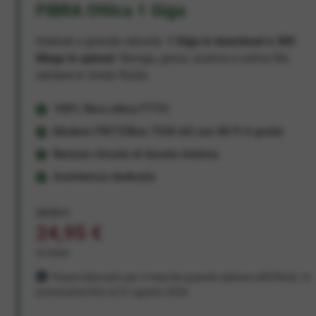
FIBRA Ottica 1 Giga
Internet a grande velocità:
1 Giga in download e 300
Mega in upload
. Naviga, gioca, scarica e carica file,
sempre in modo fluido.
100% fibra ottica FTTH
Modem FRITZ!Box 7530 AX con Wi-Fi 6 gratis
Nessun vincolo di durata minima
Assistenza dedicata
29,95 €
24,95 €
al mese
Prezzo bloccato per 3 mesi da quando aderisci all'offerta. In
promozione fino al 31 agosto 2026