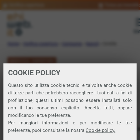
Verifica copertura
Trova un rivendit
Me
Home
»
Verifica copertura
»
Campania
»
Napoli
»
Cimitile
VERIFICA COPERTURA
COOKIE POLICY
FIBRA a Cimitile
Questo sito utilizza cookie tecnici e talvolta anche cookie
di terze parti che potrebbero raccogliere i tuoi dati a fini di
Verifica la copertura di Fibra Ottica nel
profilazione; questi ultimi possono essere installati solo
con il tuo consenso esplicito. Accetta tutti, oppure
comune di Cimitile
modificando le tue preferenze.
Per maggiori informazioni e per modificare le tue
In questa pagina puoi verificare dove si può attivare 
preferenze, puoi consultare la nostra
Cookie policy.
connessione internet FIBRA nella città di Cimitile in