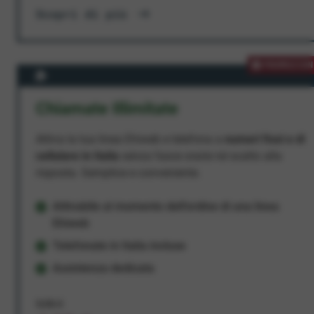
Scopri di più
PROMOZION
Chiamate Illimitate
Attiva la tua linea Ehiweb e telefona a
numeri fissi e di
cellulare in Italia
senza fasce orarie né scatto alla
risposta. Semplice e conveniente.
Attivabile al momento dell'ordine di una linea
Ehiweb
Telefonate in Italia incluse
Assistenza dedicata
9,95 €