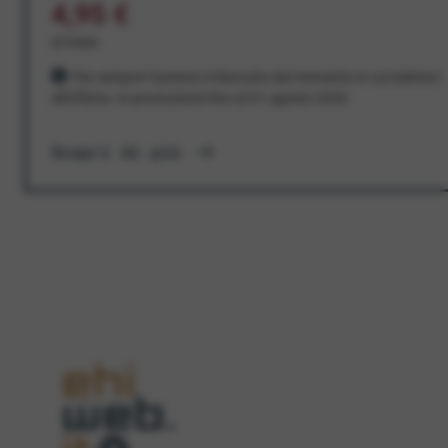
4,95 €
al mese
Per sempre! Il prezzo è bloccato dal momento in cui aderisci
all'offerta. In promozione fino al 31 agosto 2026
Scopri di più