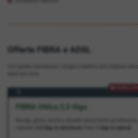
Assistenza dedicata
Offerte FIBRA e ADSL
Con queste connessioni navighi e telefoni alla migliore veloc
dalla tua zona.
PROMOZION
FIBRA Ottica 2,5 Giga
Naviga, gioca, lavora e divertiti senza limiti, ad altissima
velocità:
2,5 Giga in download
e ben
1 Giga in upload