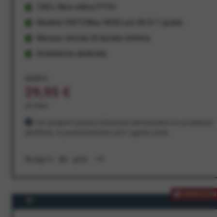
100% fibra ottica FTTH
Modem FRITZ!Box 4630 con Wi-Fi 7 gratis
Nessun vincolo di durata minima
Assistenza dedicata
34,95 €
29,95 €
al mese
Per sempre! Il prezzo è bloccato dal momento in cui aderisci
all'offerta. In promozione fino al 31 agosto 2026
Scopri di più
PROMOZION