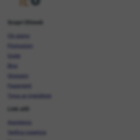
Scopri Ehiweb
Chi siamo
Promozioni
Guide
Blog
Glossario
Pagamenti
Trova un rivenditore
Link utili
Assistenza
Verifica copertura