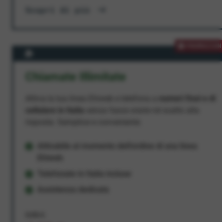
Scopri di più
PROMOZION
Chiamate Illimitate
Attiva la tua linea Ehiweb e telefona a
numeri fissi e di
cellulare in Italia
senza fasce orarie né scatto alla
risposta. Semplice e conveniente.
Attivabile al momento dell'ordine di una linea
Ehiweb
Telefonate in Italia incluse
Assistenza dedicata
9,95 €