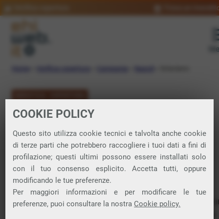
Verifica copertura
Trova un rivendit
Me
Home
»
Verifica copertura
»
Campania
»
Napoli
»
Scisciano
VERIFICA COPERTURA
COOKIE POLICY
FIBRA a Scisciano
Questo sito utilizza cookie tecnici e talvolta anche cookie
di terze parti che potrebbero raccogliere i tuoi dati a fini di
Verifica la copertura di Fibra Ottica nel
profilazione; questi ultimi possono essere installati solo
con il tuo consenso esplicito. Accetta tutti, oppure
comune di Scisciano
modificando le tue preferenze.
Per maggiori informazioni e per modificare le tue
In questa pagina puoi verificare dove si può attivare 
preferenze, puoi consultare la nostra
Cookie policy.
connessione internet FIBRA nella città di Scisciano in