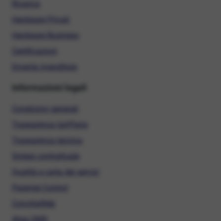
Ricarica
Hardware Privati
Hardware Business
Certificazioni
Diventa rivenditore
Informazioni legali
Condizioni generali
Trasparenza tariffaria
Trasparenza tecnica
Sintesi contrattuale
Qualità e carta dei servizi
Parental Control
ConciliaWeb
Alias SMS