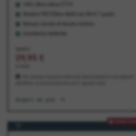
100% fibra ottica FTTH
Modem FRITZ!Box 4630 con Wi-Fi 7 gratis
Nessun vincolo di durata minima
Assistenza dedicata
34,95 €
29,95 €
al mese
Per sempre! Il prezzo è bloccato dal momento in cui aderisci
all'offerta. In promozione fino al 31 agosto 2026
Scopri di più
PROMOZION