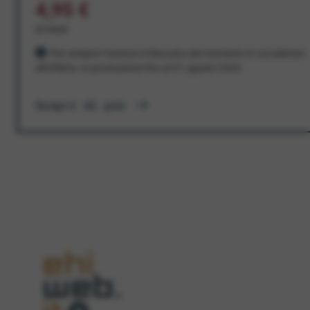
4,95 €
al mese
Per sempre! Il prezzo è bloccato dal momento in cui aderisci
all'offerta. In promozione fino al 31 agosto 2026
Scopri di più