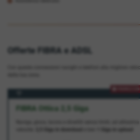
Assistenza dedicata
Offerte FIBRA e ADSL
Con queste connessioni navighi e telefoni alla migliore veloc
dalla tua zona.
PROMOZION
FIBRA Ottica 2,5 Giga
Naviga, gioca, lavora e divertiti senza limiti, ad altissima
velocità:
2,5 Giga in download
e ben
1 Giga in upload