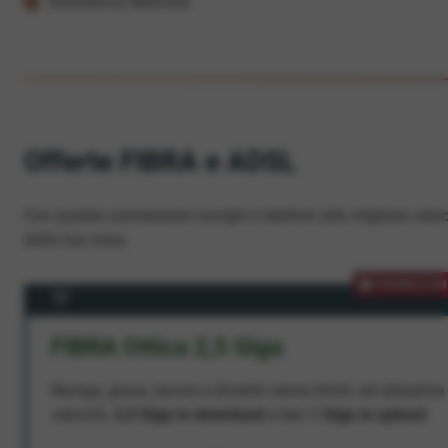
Assistenza dedicata
Offerte FIBRA e ADSL
Con queste connessioni navighi e telefoni alla migliore veloc
dalla tua zona.
PROMOZION
FIBRA Ottica 2,5 Giga
Naviga, gioca, lavora e divertiti senza limiti, ad altissima
velocità:
2,5 Giga in download
e ben
1 Giga in upload