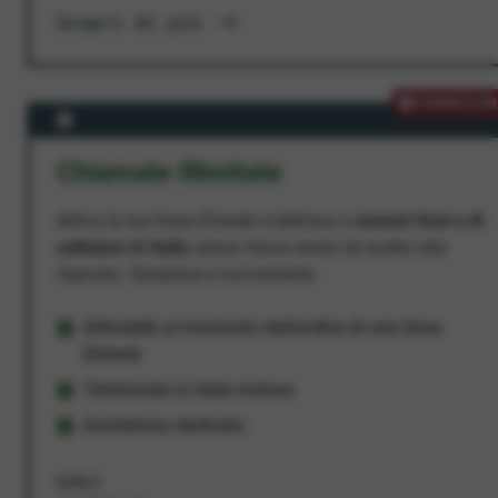
Scopri di più
PROMOZION
Chiamate Illimitate
Attiva la tua linea Ehiweb e telefona a
numeri fissi e di
cellulare in Italia
senza fasce orarie né scatto alla
risposta. Semplice e conveniente.
Attivabile al momento dell'ordine di una linea
Ehiweb
Telefonate in Italia incluse
Assistenza dedicata
9,95 €