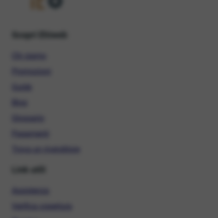
Scopri Ehiweb
Chi siamo
Promozioni
Guide
Blog
Glossario
Pagamenti
Trova un rivenditore
Link utili
Assistenza
Verifica copertura