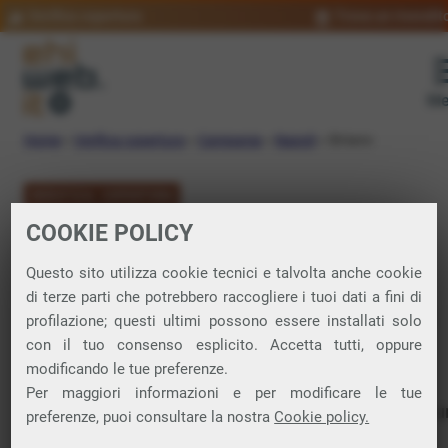
Verifica copertura
Trova un rivendit
Me
Home
»
Verifica copertura
»
Campania
»
Napoli
»
Striano
VERIFICA COPERTURA
COOKIE POLICY
FIBRA a Striano
Questo sito utilizza cookie tecnici e talvolta anche cookie
di terze parti che potrebbero raccogliere i tuoi dati a fini di
Verifica la copertura di Fibra Ottica nel
profilazione; questi ultimi possono essere installati solo
con il tuo consenso esplicito. Accetta tutti, oppure
comune di Striano
modificando le tue preferenze.
Per maggiori informazioni e per modificare le tue
In questa pagina puoi verificare dove si può attivare 
preferenze, puoi consultare la nostra
Cookie policy.
connessione internet FIBRA nella città di Striano in