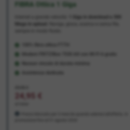
FIBRA Ottica 1 Giga
Internet a grande velocità:
1 Giga in download e 300
Mega in upload
. Naviga, gioca, scarica e carica file,
sempre in modo fluido.
100% fibra ottica FTTH
Modem FRITZ!Box 7530 AX con Wi-Fi 6 gratis
Nessun vincolo di durata minima
Assistenza dedicata
29,95 €
24,95 €
al mese
Prezzo bloccato per 3 mesi da quando aderisci all'offerta. In
promozione fino al 31 agosto 2026