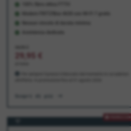
100% fibra ottica FTTH
Modem FRITZ!Box 4630 con Wi-Fi 7 gratis
Nessun vincolo di durata minima
Assistenza dedicata
34,95 €
29,95 €
al mese
Per sempre! Il prezzo è bloccato dal momento in cui aderisci
all'offerta. In promozione fino al 31 agosto 2026
Scopri di più
PROMOZION