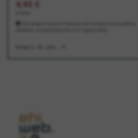
4,95 €
al mese
Per sempre! Il prezzo è bloccato dal momento in cui aderisci
all'offerta. In promozione fino al 31 agosto 2026
Scopri di più