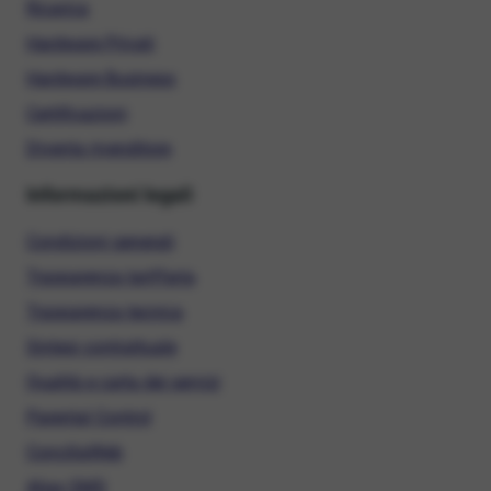
Ricarica
Hardware Privati
Hardware Business
Certificazioni
Diventa rivenditore
Informazioni legali
Condizioni generali
Trasparenza tariffaria
Trasparenza tecnica
Sintesi contrattuale
Qualità e carta dei servizi
Parental Control
ConciliaWeb
Alias SMS