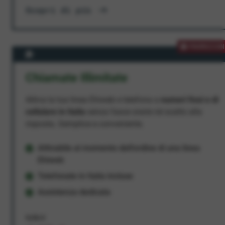
Scopri di più
PROMOZION
Chiamate Illimitate
Attiva la tua linea Ehiweb e telefona a
numeri fissi e di
cellulare in Italia
senza fasce orarie né scatto alla
risposta. Semplice e conveniente.
Attivabile al momento dell'ordine di una linea
Ehiweb
Telefonate in Italia incluse
Assistenza dedicata
9,95 €