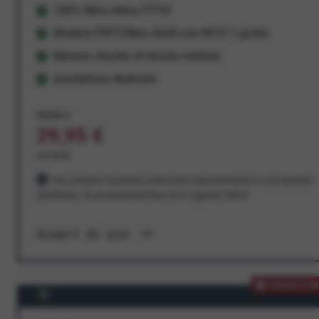
100% fibra ottica FTTH
Modem FRITZ!Box 4630 con Wi-Fi 7 gratis
Nessun vincolo di durata minima
Assistenza dedicata
34,95 €
29,95 €
al mese
Per sempre! Il prezzo è bloccato dal momento in cui aderisci
all'offerta. In promozione fino al 31 agosto 2026
Scopri di più
PROMOZION