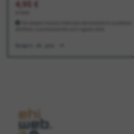
4,95 €
al mese
Per sempre! Il prezzo è bloccato dal momento in cui aderisci
all'offerta. In promozione fino al 31 agosto 2026
Scopri di più