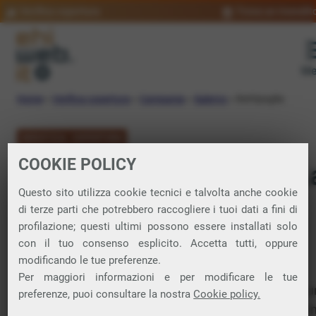
Verifica copertura
Trova un rivendit
Me
Home
»
Verifica copertura
»
Campania
»
Salerno
»
Battipaglia
VERIFICA COPERTURA
COOKIE POLICY
FIBRA a Battipagli
Questo sito utilizza cookie tecnici e talvolta anche cookie
di terze parti che potrebbero raccogliere i tuoi dati a fini di
Verifica la copertura di Fibra Ottica nel
profilazione; questi ultimi possono essere installati solo
con il tuo consenso esplicito. Accetta tutti, oppure
comune di Battipaglia
modificando le tue preferenze.
Per maggiori informazioni e per modificare le tue
In questa pagina puoi verificare dove si può attivare 
preferenze, puoi consultare la nostra
Cookie policy.
connessione internet FIBRA nella città di Battipaglia i