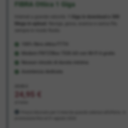
FIBRA Ottica 1 Giga
Internet a grande velocità:
1 Giga in download e 300
Mega in upload
. Naviga, gioca, scarica e carica file,
sempre in modo fluido.
100% fibra ottica FTTH
Modem FRITZ!Box 7530 AX con Wi-Fi 6 gratis
Nessun vincolo di durata minima
Assistenza dedicata
29,95 €
24,95 €
al mese
Prezzo bloccato per 3 mesi da quando aderisci all'offerta. In
promozione fino al 31 agosto 2026