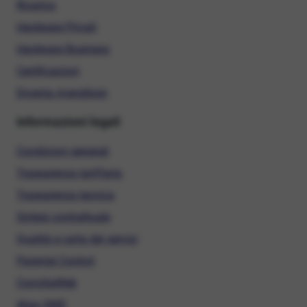
Ricarica
Hardware Privati
Hardware Business
Certificazioni
Diventa rivenditore
Informazioni legali
Condizioni generali
Trasparenza tariffaria
Trasparenza tecnica
Sintesi contrattuale
Qualità e carta dei servizi
Parental Control
ConciliaWeb
Alias SMS