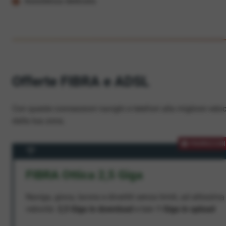
Assistenza dedicata
Offerte FIBRA e ADSL
Con queste connessioni navighi e telefoni alla migliore veloc
dalla tua zona.
PROMOZION
FIBRA Ottica 2,5 Giga
Naviga, gioca, lavora e divertiti senza limiti, ad altissima
velocità:
2,5 Giga in download
e ben
1 Giga in upload