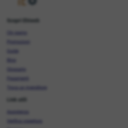
Scopri Ehiweb
Chi siamo
Promozioni
Guide
Blog
Glossario
Pagamenti
Trova un rivenditore
Link utili
Assistenza
Verifica copertura