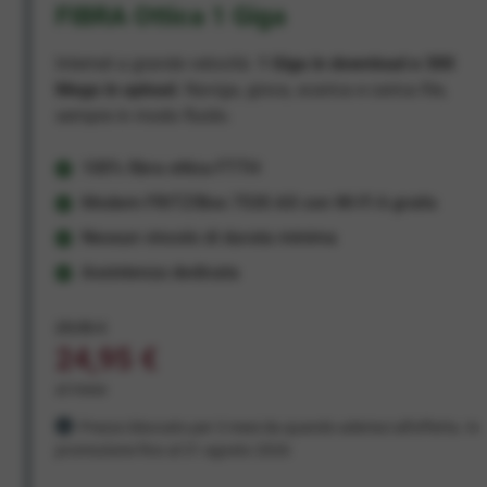
FIBRA Ottica 1 Giga
Internet a grande velocità:
1 Giga in download e 300
Mega in upload
. Naviga, gioca, scarica e carica file,
sempre in modo fluido.
100% fibra ottica FTTH
Modem FRITZ!Box 7530 AX con Wi-Fi 6 gratis
Nessun vincolo di durata minima
Assistenza dedicata
29,95 €
24,95 €
al mese
Prezzo bloccato per 3 mesi da quando aderisci all'offerta. In
promozione fino al 31 agosto 2026