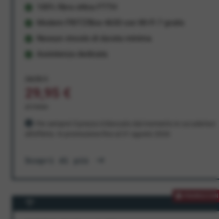
100% fibra ottica FTTH
Modem FRITZ!Box 4630 con Wi-Fi 7 gratis
Nessun vincolo di durata minima
Assistenza dedicata
34,95 €
29,95 €
al mese
Per sempre! Il prezzo è bloccato dal momento in cui aderisci
all'offerta. In promozione fino al 31 agosto 2026
Scopri di più
PROMOZION