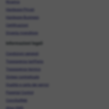
Ricarica
Hardware Privati
Hardware Business
Certificazioni
Diventa rivenditore
Informazioni legali
Condizioni generali
Trasparenza tariffaria
Trasparenza tecnica
Sintesi contrattuale
Qualità e carta dei servizi
Parental Control
ConciliaWeb
Alias SMS