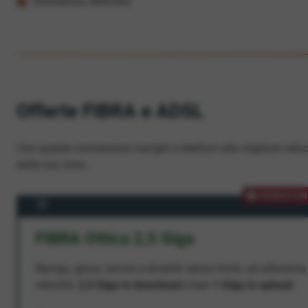
Assistenza dedicata
Offerte FIBRA e ADSL
Con queste connessioni navighi e telefoni alla migliore veloc
dalla tua zona.
PROMOZION
FIBRA Ottica 2,5 Giga
Naviga, gioca, lavora e divertiti senza limiti, ad altissima
velocità:
2,5 Giga in download
e ben
1 Giga in upload