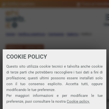
Verifica copertura
Trova un rivendit
Me
Home
»
Verifica copertura
»
Campania
»
Salerno
»
Bellizzi
VERIFICA COPERTURA
COOKIE POLICY
FIBRA a Bellizzi
Questo sito utilizza cookie tecnici e talvolta anche cookie
di terze parti che potrebbero raccogliere i tuoi dati a fini di
Verifica la copertura di Fibra Ottica nel
profilazione; questi ultimi possono essere installati solo
con il tuo consenso esplicito. Accetta tutti, oppure
comune di Bellizzi
modificando le tue preferenze.
Per maggiori informazioni e per modificare le tue
In questa pagina puoi verificare dove si può attivare 
preferenze, puoi consultare la nostra
Cookie policy.
connessione internet FIBRA nella città di Bellizzi in