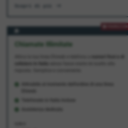
Scopri di più
PROMOZION
Chiamate Illimitate
Attiva la tua linea Ehiweb e telefona a
numeri fissi e di
cellulare in Italia
senza fasce orarie né scatto alla
risposta. Semplice e conveniente.
Attivabile al momento dell'ordine di una linea
Ehiweb
Telefonate in Italia incluse
Assistenza dedicata
9,95 €