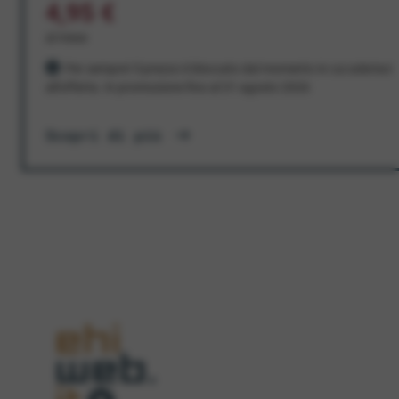
4,95 €
al mese
Per sempre! Il prezzo è bloccato dal momento in cui aderisci
all'offerta. In promozione fino al 31 agosto 2026
Scopri di più