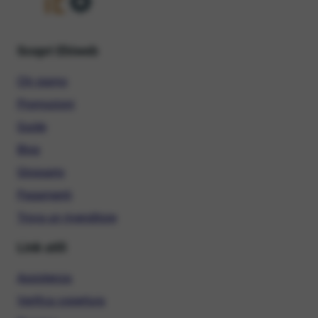
Scopri Ehiweb
Chi siamo
Promozioni
Guide
Blog
Glossario
Pagamenti
Trova un rivenditore
Link utili
Assistenza
Verifica copertura