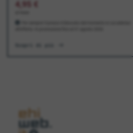
4,95 €
al mese
Per sempre! Il prezzo è bloccato dal momento in cui aderisci
all'offerta. In promozione fino al 31 agosto 2026
Scopri di più