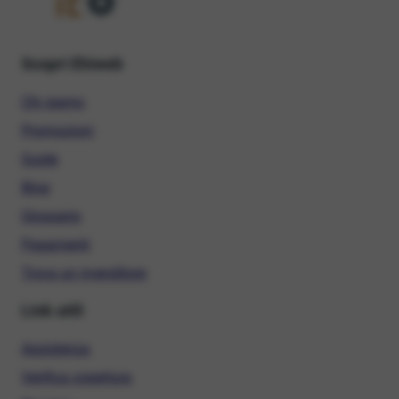
Scopri Ehiweb
Chi siamo
Promozioni
Guide
Blog
Glossario
Pagamenti
Trova un rivenditore
Link utili
Assistenza
Verifica copertura