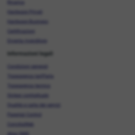
Ricarica
Hardware Privati
Hardware Business
Certificazioni
Diventa rivenditore
Informazioni legali
Condizioni generali
Trasparenza tariffaria
Trasparenza tecnica
Sintesi contrattuale
Qualità e carta dei servizi
Parental Control
ConciliaWeb
Alias SMS