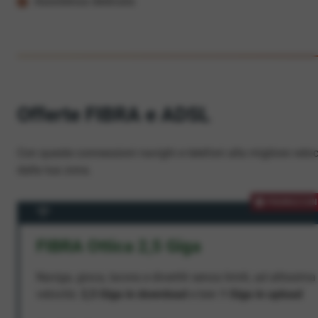
Assistenza dedicata
Offerte FIBRA e ADSL
Con queste connessioni navighi e telefoni alla migliore veloc
dalla tua zona.
PROMOZION
FIBRA Ottica 2,5 Giga
Naviga, gioca, lavora e divertiti senza limiti, ad altissima
velocità:
2,5 Giga in download
e ben
1 Giga in upload