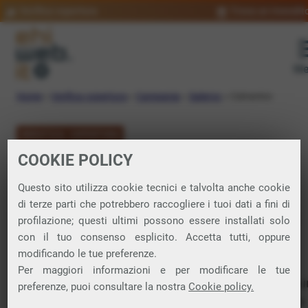
Verifica copertura
Trova un rivendit
Me
Home
»
Verifica copertura
»
Campania
»
Salerno
»
Calvanico
VERIFICA COPERTURA
COOKIE POLICY
FIBRA a Calvanico
Questo sito utilizza cookie tecnici e talvolta anche cookie
di terze parti che potrebbero raccogliere i tuoi dati a fini di
Verifica la copertura di Fibra Ottica nel
profilazione; questi ultimi possono essere installati solo
con il tuo consenso esplicito. Accetta tutti, oppure
comune di Calvanico
modificando le tue preferenze.
Per maggiori informazioni e per modificare le tue
In questa pagina puoi verificare dove si può attivare 
preferenze, puoi consultare la nostra
Cookie policy.
connessione internet FIBRA nella città di Calvanico in