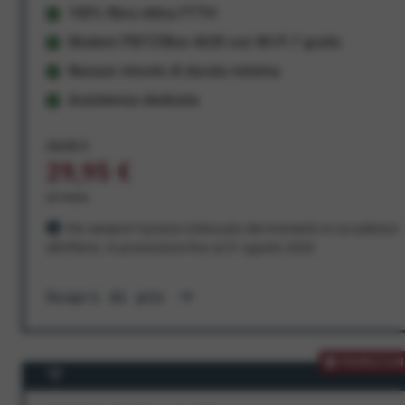
100% fibra ottica FTTH
Modem FRITZ!Box 4630 con Wi-Fi 7 gratis
Nessun vincolo di durata minima
Assistenza dedicata
34,95 €
29,95 €
al mese
Per sempre! Il prezzo è bloccato dal momento in cui aderisci
all'offerta. In promozione fino al 31 agosto 2026
Scopri di più
PROMOZION