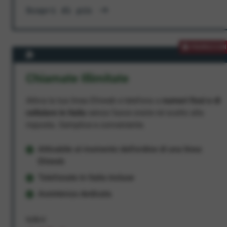
Scopri di più
PROMOZION
Chiamate Illimitate
Attiva la tua linea Ehiweb e telefona a
numeri fissi e di
cellulare in Italia
senza fasce orarie né scatto alla
risposta. Semplice e conveniente.
Attivabile al momento dell'ordine di una linea
Ehiweb
Telefonate in Italia incluse
Assistenza dedicata
9,95 €