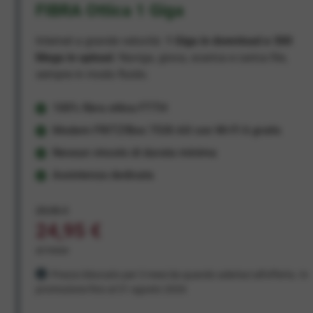
FIBRA Ottica 1 Giga
Internet a grande velocità:
1 Giga in download e 300
Mega in upload
. Naviga, gioca, scarica e carica file,
sempre in modo fluido.
100% fibra ottica FTTH
Modem FRITZ!Box 7530 AX con Wi-Fi 6 gratis
Nessun vincolo di durata minima
Assistenza dedicata
29,95 €
24,95 €
al mese
Prezzo bloccato per 3 mesi da quando aderisci all'offerta. In
promozione fino al 31 agosto 2026