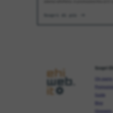
aderisci all'offerta. In promozione fino al 3
Scopri di più
Scopri E
Chi siamo
Promozio
Guide
Blog
Glossario