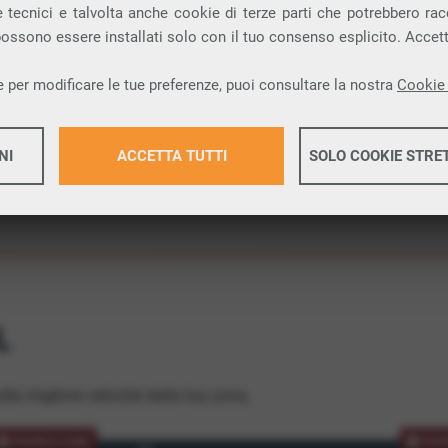
 tecnici e talvolta anche cookie di terze parti che potrebbero racco
ione.
 possono essere installati solo con il tuo consenso esplicito. Accet
 per modificare le tue preferenze, puoi consultare la nostra
Cookie 
NI
ACCETTA TUTTI
SOLO COOKIE STRE
Maggiori 
Maggiori 
L
lla migliore velocità dalla tua zona.
PROMOZIONE
PRO