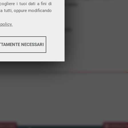
gliere i tuoi dati a fini di
costruiamo futuro. In Italia.
ta tutti, oppure modificando
Affidabilità
Nessun vincolo
policy.
Assistenza dedicata
TTAMENTE NECESSARI
informazioni
informazioni
MOZIONE
PROMOZIO