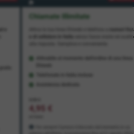
Chiamate Illimitate
ad e
Attiva la tua linea Ehiweb e telefona a
numeri fiss
e
e di cellulare in Italia
senza fasce orarie né scatt
alla risposta. Semplice e conveniente.
Attivabile al momento dell'ordine di una linea
Ehiweb
ratis
Telefonate in Italia incluse
Assistenza dedicata
9,95 €
4,95 €
al mese
Per sempre! Il prezzo è bloccato dal momento in cui
aderisci all'offerta. In promozione fino al 31 agosto 2026