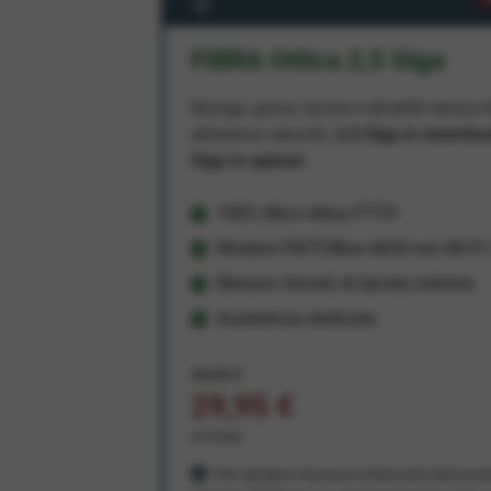
FIBRA Ottica 2,5 Giga
Naviga, gioca, lavora e divertiti senza li
altissima velocità:
2,5 Giga in downlo
Giga in upload
100% fibra ottica FTTH
Modem FRITZ!Box 4630 con Wi-Fi 7
Nessun vincolo di durata minima
Assistenza dedicata
34,95 €
29,95 €
al mese
Per sempre! Il prezzo è bloccato dal mom