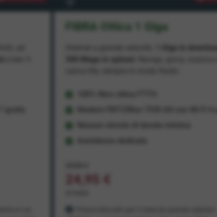
FIBRA Ottica 1 Giga
miti, ad
Internet a grande velocità:
1 Giga in downlo
ad
e ben
1
300 Mega in upload
. Naviga, gioca, scarica 
carica file, sempre in modo fluido.
100% fibra ottica FTTH
 gratis
Modem FRITZ!Box 7530 AX con Wi-Fi 6 g
Nessun vincolo di durata minima
Assistenza dedicata
29,95 €
24,95 €
al mese
ento in cui
Prezzo bloccato per 3 mesi da quando aderisci