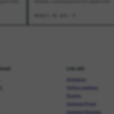
1 agosto 2026
all'offerta. In promozione fino al 31 agosto 2026
Scopri di più
hiweb
Link utili
Assistenza
ni
Verifica copertura
Ricarica
Hardware Privati
Hardware Business