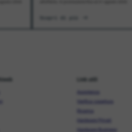
1 agosto 2026
all'offerta. In promozione fino al 31 agosto 2026
Scopri di più
hiweb
Link utili
Assistenza
ni
Verifica copertura
Ricarica
Hardware Privati
Hardware Business