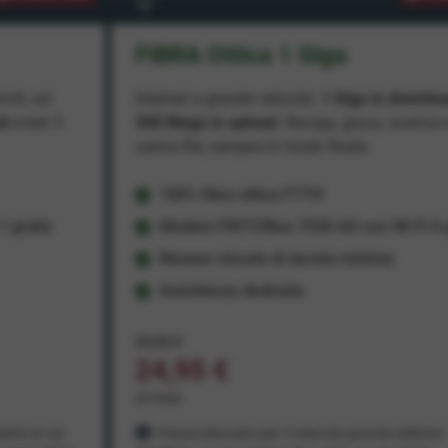
FIBRA Ottica 1 Giga
miti, ad
Internet a grande velocità:
1 Giga in downlo
ad
e ben
1
300 Mega in upload
. Naviga, gioca, scarica 
carica file, sempre in modo fluido.
100% fibra ottica FTTH
 gratis
Modem FRITZ!Box 7530 AX con Wi-Fi 6 g
Nessun vincolo di durata minima
Assistenza dedicata
29,95 €
24,95 €
al mese
ento in cui
Prezzo bloccato per 3 mesi da quando aderisci