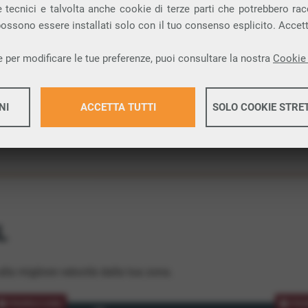
 tecnici e talvolta anche cookie di terze parti che potrebbero racco
ione.
 possono essere installati solo con il tuo consenso esplicito. Accet
 per modificare le tue preferenze, puoi consultare la nostra
Cookie 
NI
ACCETTA TUTTI
SOLO COOKIE STRE
Maggiori 
Maggiori 
L
lla migliore velocità dalla tua zona.
PROMOZIONE
PRO