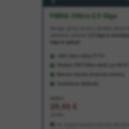
FIBRA Ottica 2,5 Giga
Naviga, gioca, lavora e divertiti senza li
altissima velocità:
2,5 Giga in downlo
Giga in upload
100% fibra ottica FTTH
Modem FRITZ!Box 4630 con Wi-Fi 7
Nessun vincolo di durata minima
Assistenza dedicata
34,95 €
29,95 €
al mese
Per sempre! Il prezzo è bloccato dal mom