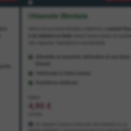
Chiamate Illimitate
ad e
Attiva la tua linea Ehiweb e telefona a
numeri fiss
e
e di cellulare in Italia
senza fasce orarie né scatt
alla risposta. Semplice e conveniente.
Attivabile al momento dell'ordine di una linea
Ehiweb
ratis
Telefonate in Italia incluse
Assistenza dedicata
9,95 €
4,95 €
al mese
Per sempre! Il prezzo è bloccato dal momento in cui
aderisci all'offerta. In promozione fino al 31 agosto 2026