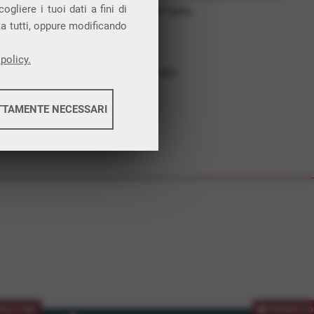
gliere i tuoi dati a fini di
costruiamo futuro. In Italia.
ta tutti, oppure modificando
Affidabilità
Nessun vincolo
policy.
Assistenza dedicata
TTAMENTE NECESSARI
informazioni
informazioni
MOZIONE
PROMOZIO