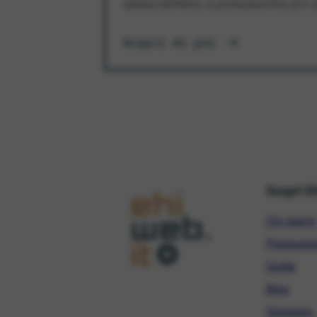
aderisci all'offerta. In promozione fino al 3
Scopri di più
Scopri E
Chi siamo
Promozio
Guide
Blog
Glossario