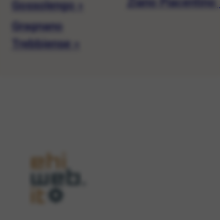
Ziano Piacentino 
Gossolengo »
Gragnano
Trebbiense »