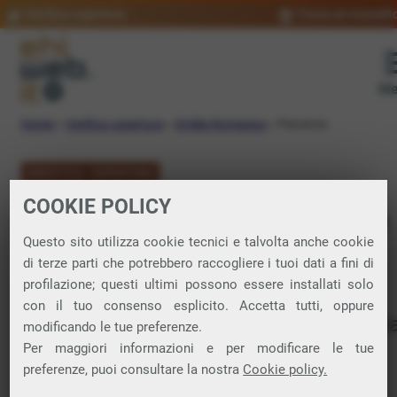
Verifica copertura
Trova un rivendit
Me
Home
»
Verifica copertura
»
Emilia-Romagna
»
Piacenza
VERIFICA COPERTURA
COOKIE POLICY
FIBRA a Piacenza e
Questo sito utilizza cookie tecnici e talvolta anche cookie
Provincia
di terze parti che potrebbero raccogliere i tuoi dati a fini di
profilazione; questi ultimi possono essere installati solo
con il tuo consenso esplicito. Accetta tutti, oppure
Verifica la copertura di Fibra Ottica nell
modificando le tue preferenze.
Per maggiori informazioni e per modificare le tue
provincia di Piacenza
preferenze, puoi consultare la nostra
Cookie policy.