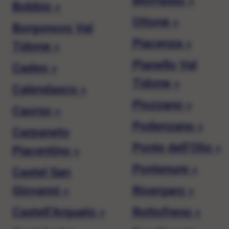
Morfasso »
Bobbio »
Ottone »
Borgonovo Val
Piacenza »
Tidone »
Pianello Val
Cadeo »
Tidone »
Calendasco »
Piozzano »
Caorso »
Podenzano »
Carpaneto
Ponte dell’Olio »
Piacentino »
Pontenure »
Castel San
Giovanni »
Rivergaro »
Castell’Arquato »
Rottofreno »