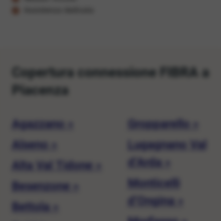
Assistenza dedicata
Copertura connessione FIBRA a
Piacenza
Agazzano »
Gropparello »
Alseno »
Lugagnano Val
d’Arda »
Alta Val Tidone »
Monticelli
Besenzone »
d’Ongina »
Bettola »