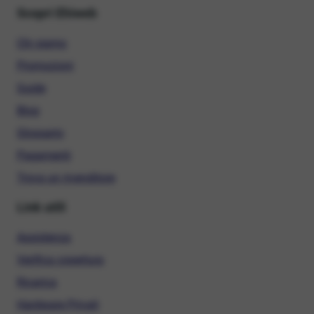
Scopri Ehiweb
Chi siamo
Promozioni
Guide
Blog
Glossario
Pagamenti
Trova un rivenditore
Link utili
Assistenza
Verifica copertura
Ricarica
Hardware Privati