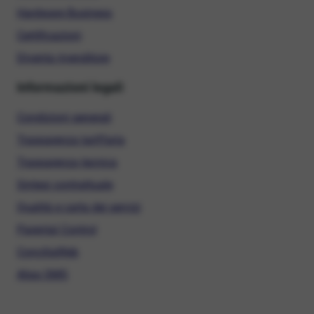
Hardware Business
Certificazioni
Diventa rivenditore
Informazioni legali
Condizioni generali
Trasparenza tariffaria
Trasparenza tecnica
Sintesi contrattuale
Qualità e carta dei servizi
Parental Control
ConciliaWeb
Alias SMS