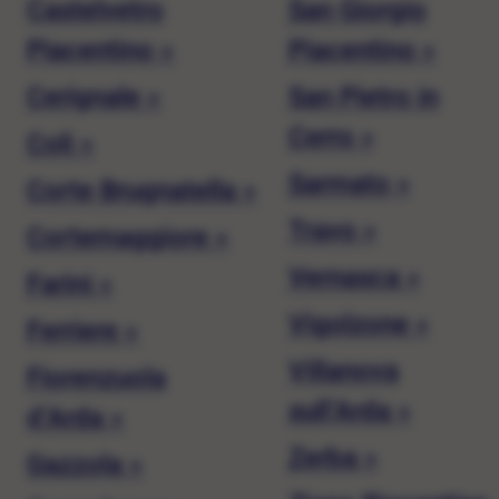
Castelvetro
San Giorgio
Piacentino »
Piacentino »
Cerignale »
San Pietro in
Cerro »
Coli »
Sarmato »
Corte Brugnatella »
Travo »
Cortemaggiore »
Vernasca »
Farini »
Vigolzone »
Ferriere »
Villanova
Fiorenzuola
sull’Arda »
d’Arda »
Zerba »
Gazzola »