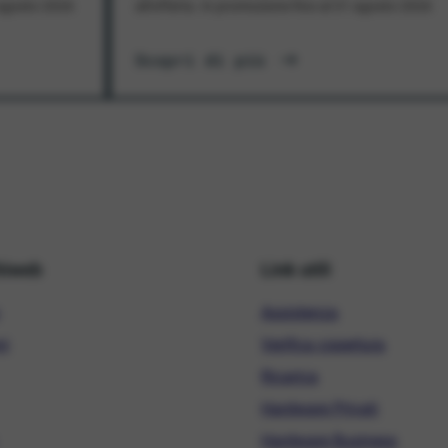
1 agosto 2026
all'offerta. In promozione fino al 31 agosto 2026
Scopri di più
hiweb
Link utili
Assistenza
ni
Verifica copertura
Ricarica
Hardware Privati
Hardware Business