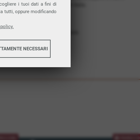
gliere i tuoi dati a fini di
costruiamo futuro. In Italia.
ta tutti, oppure modificando
Affidabilità
Nessun vincolo
policy.
Assistenza dedicata
TTAMENTE NECESSARI
informazioni
informazioni
MOZIONE
PROMOZIO