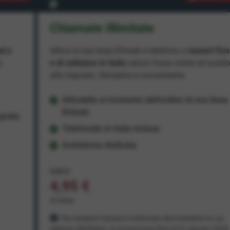
Chiamate Illimitate
ad e
Attiva la tua linea Ehiweb e telefona a
numeri fiss
e
e di cellulare in Italia
senza fasce orarie né scatt
alla risposta. Semplice e conveniente.
Attivabile al momento dell'ordine di una linea
Ehiweb
ratis
Telefonate in Italia incluse
Assistenza dedicata
9,95 €
4,95 €
al mese
Per sempre! Il prezzo è bloccato dal momento in cui
aderisci all'offerta. In promozione fino al 31 agosto 2026