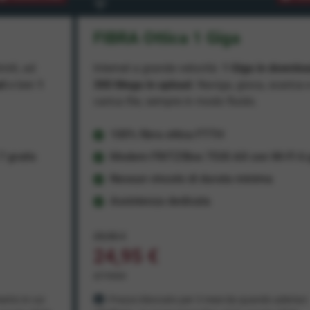
FIBRA Ottica 1 Giga
miti, ad
Internet a grande velocità:
1 Giga in downlo
ad
e ben
1
300 Mega in upload
. Naviga, gioca, scarica 
carica file, sempre in modo fluido.
100% fibra ottica FTTH
 gratis
Modem FRITZ!Box 7530 AX con Wi-Fi 6 g
Nessun vincolo di durata minima
Assistenza dedicata
29,95 €
24,95 €
al mese
ento in cui
Prezzo bloccato per 3 mesi da quando aderisci