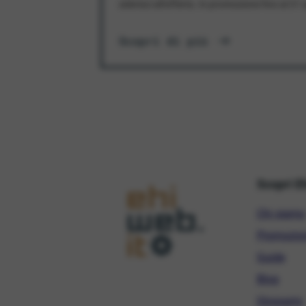
aderisci all'offerta. In promozione fino al 3
Scopri di più
Scopri E
Chi siamo
Promozio
Guide
Blog
Glossario