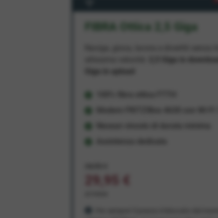
FIBRA Ottica 2,5 Giga
Naviga, gioca, lavora e divertiti senza li
altissima velocità:
2,5 Giga in downlo
Giga in upload
100% fibra ottica FTTH
Modem FRITZ!Box 4630 con Wi-Fi 7
Nessun vincolo di durata minima
Assistenza dedicata
34,95 €
29,95 €
al mese
Per sempre! Il prezzo è bloccato dal mom