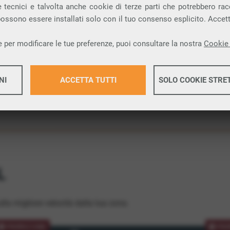
 tecnici e talvolta anche cookie di terze parti che potrebbero racco
ione.
 possono essere installati solo con il tuo consenso esplicito. Accet
 per modificare le tue preferenze, puoi consultare la nostra
Cookie 
NI
ACCETTA TUTTI
SOLO COOKIE STRE
Maggiori 
Maggiori 
L
lla migliore velocità dalla tua zona.
PROMOZIONE
PRO