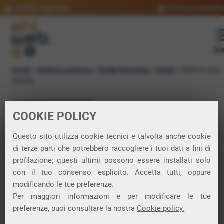
Verifica copertura
Trova un rivendit
Me
Home
»
Verifica copertura
»
Emilia-Romagna
»
Rimini
»
Bellaria-Igea
Marina
VERIFICA COPERTURA
COOKIE POLICY
FIBRA a Bellaria-
Questo sito utilizza cookie tecnici e talvolta anche cookie
di terze parti che potrebbero raccogliere i tuoi dati a fini di
Igea Marina
profilazione; questi ultimi possono essere installati solo
con il tuo consenso esplicito. Accetta tutti, oppure
modificando le tue preferenze.
Verifica la copertura di Fibra Ottica nel
Per maggiori informazioni e per modificare le tue
preferenze, puoi consultare la nostra
Cookie policy.
comune di Bellaria-Igea Marina