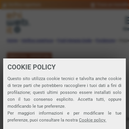
Verifica copertura
Trova un rivendit
Me
Home
»
Verifica copertura
»
Friuli-Venezia Giulia
»
Pordenone
»
Zopp
VERIFICA COPERTURA
COOKIE POLICY
FIBRA a Zoppola
Questo sito utilizza cookie tecnici e talvolta anche cookie
di terze parti che potrebbero raccogliere i tuoi dati a fini di
Verifica la copertura di Fibra Ottica nel
profilazione; questi ultimi possono essere installati solo
con il tuo consenso esplicito. Accetta tutti, oppure
comune di Zoppola
modificando le tue preferenze.
Per maggiori informazioni e per modificare le tue
In questa pagina puoi verificare dove si può attivare 
preferenze, puoi consultare la nostra
Cookie policy.
connessione internet FIBRA nella città di Zoppola in