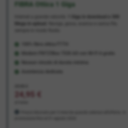
FIBRA Ottica 1 Giga
Internet a grande velocità:
1 Giga in download e 300
Mega in upload
. Naviga, gioca, scarica e carica file,
sempre in modo fluido.
100% fibra ottica FTTH
Modem FRITZ!Box 7530 AX con Wi-Fi 6 gratis
Nessun vincolo di durata minima
Assistenza dedicata
29,95 €
24,95 €
al mese
Prezzo bloccato per 3 mesi da quando aderisci all'offerta. In
promozione fino al 31 agosto 2026