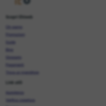
Scopri Ehiweb
Chi siamo
Promozioni
Guide
Blog
Glossario
Pagamenti
Trova un rivenditore
Link utili
Assistenza
Verifica copertura