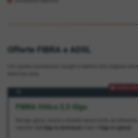
Assistenza dedicata
Offerte FIBRA e ADSL
Con queste connessioni navighi e telefoni alla migliore veloc
dalla tua zona.
PROMOZION
FIBRA Ottica 2,5 Giga
Naviga, gioca, lavora e divertiti senza limiti, ad altissima
velocità:
2,5 Giga in download
e ben
1 Giga in upload