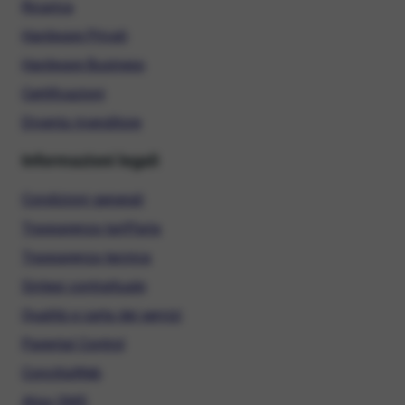
Ricarica
Hardware Privati
Hardware Business
Certificazioni
Diventa rivenditore
Informazioni legali
Condizioni generali
Trasparenza tariffaria
Trasparenza tecnica
Sintesi contrattuale
Qualità e carta dei servizi
Parental Control
ConciliaWeb
Alias SMS