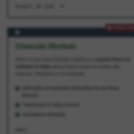
Scopri di più
PROMOZION
Chiamate Illimitate
Attiva la tua linea Ehiweb e telefona a
numeri fissi e di
cellulare in Italia
senza fasce orarie né scatto alla
risposta. Semplice e conveniente.
Attivabile al momento dell'ordine di una linea
Ehiweb
Telefonate in Italia incluse
Assistenza dedicata
9,95 €