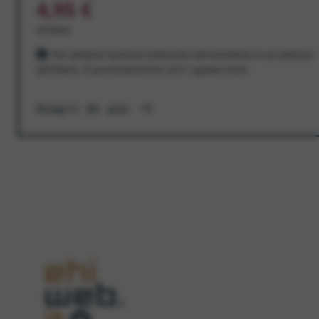
4,95 €
al mese
Per sempre! Il prezzo è bloccato dal momento in cui aderisci
all'offerta. In promozione fino al 31 agosto 2026
Scopri di più