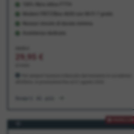
100% fibra ottica FTTH
Modem FRITZ!Box 4630 con Wi-Fi 7 gratis
Nessun vincolo di durata minima
Assistenza dedicata
34,95 €
29,95 €
al mese
Per sempre! Il prezzo è bloccato dal momento in cui aderisci
all'offerta. In promozione fino al 31 agosto 2026
Scopri di più
PROMOZION