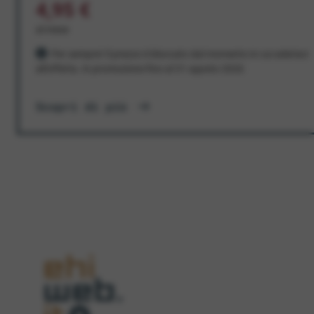
4,95 €
al mese
Per sempre! Il prezzo è bloccato dal momento in cui aderisci
all'offerta. In promozione fino al 31 agosto 2026
Scopri di più