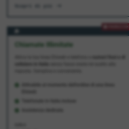
Scopri di più
PROMOZION
Chiamate Illimitate
Attiva la tua linea Ehiweb e telefona a
numeri fissi e di
cellulare in Italia
senza fasce orarie né scatto alla
risposta. Semplice e conveniente.
Attivabile al momento dell'ordine di una linea
Ehiweb
Telefonate in Italia incluse
Assistenza dedicata
9,95 €