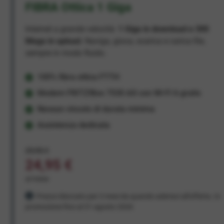
FIBRA Ottica 1 Giga
Internet a grande velocità:
1 Giga in download e 300
Mega in upload
. Naviga, gioca, scarica e carica file,
sempre in modo fluido.
100% fibra ottica FTTH
Modem FRITZ!Box 7530 AX con Wi-Fi 6 gratis
Nessun vincolo di durata minima
Assistenza dedicata
29,95 €
24,95 €
al mese
Prezzo bloccato per 3 mesi da quando aderisci all'offerta. In
promozione fino al 31 agosto 2026