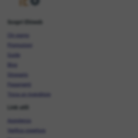
Scopri Ehiweb
Chi siamo
Promozioni
Guide
Blog
Glossario
Pagamenti
Trova un rivenditore
Link utili
Assistenza
Verifica copertura