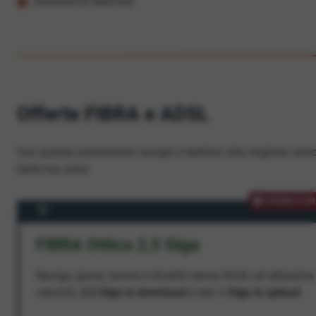
Assistenza dedicata
Offerte FIBRA e ADSL
Con queste connessioni navighi e telefoni alla migliore veloc
dalla tua zona.
PROMOZION
FIBRA Ottica 2,5 Giga
Naviga, gioca, lavora e divertiti senza limiti, ad altissima
velocità:
2,5 Giga in download
e ben
1 Giga in upload