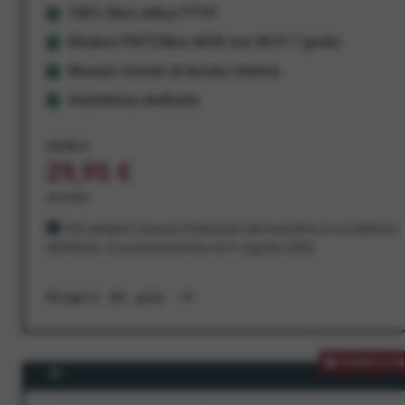
100% fibra ottica FTTH
Modem FRITZ!Box 4630 con Wi-Fi 7 gratis
Nessun vincolo di durata minima
Assistenza dedicata
34,95 €
29,95 €
al mese
Per sempre! Il prezzo è bloccato dal momento in cui aderisci
all'offerta. In promozione fino al 31 agosto 2026
Scopri di più
PROMOZION