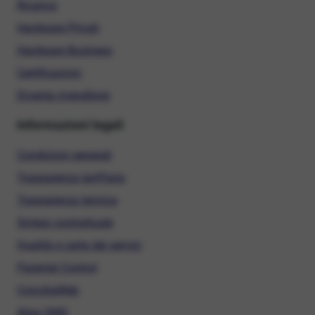
Ricarica
Hardware Privati
Hardware Business
Certificazioni
Diventa rivenditore
Informazioni legali
Condizioni generali
Trasparenza tariffaria
Trasparenza tecnica
Sintesi contrattuale
Qualità e carta dei servizi
Parental Control
ConciliaWeb
Alias SMS