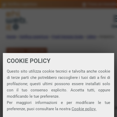
Verifica copertura
Trova un rivendit
Me
Home
»
Verifica copertura
»
Friuli-Venezia Giulia
»
Udine
»
Ampezzo
VERIFICA COPERTURA
COOKIE POLICY
FIBRA a Ampezzo
Questo sito utilizza cookie tecnici e talvolta anche cookie
di terze parti che potrebbero raccogliere i tuoi dati a fini di
Verifica la copertura di Fibra Ottica nel
profilazione; questi ultimi possono essere installati solo
con il tuo consenso esplicito. Accetta tutti, oppure
comune di Ampezzo
modificando le tue preferenze.
Per maggiori informazioni e per modificare le tue
In questa pagina puoi verificare dove si può attivare 
preferenze, puoi consultare la nostra
Cookie policy.
connessione internet FIBRA nella città di Ampezzo in