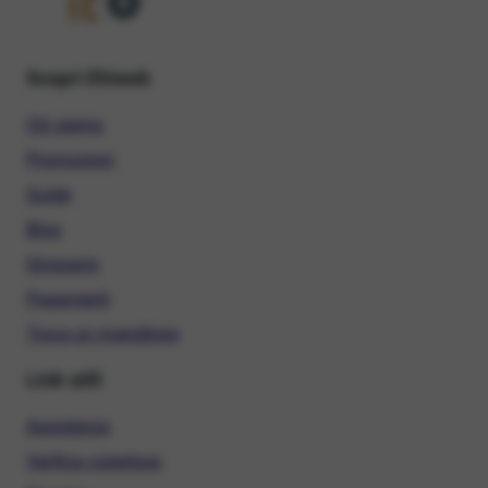
Scopri Ehiweb
Chi siamo
Promozioni
Guide
Blog
Glossario
Pagamenti
Trova un rivenditore
Link utili
Assistenza
Verifica copertura