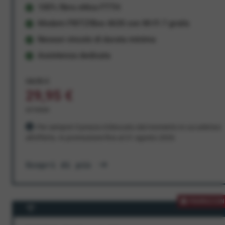
100% fibra ottica FTTH
Modem FRITZ!Box 4630 con Wi-Fi 7 gratis
Nessun vincolo di durata minima
Assistenza dedicata
34,95 €
29,95 €
al mese
Per sempre! Il prezzo è bloccato dal momento in cui aderisci
all'offerta. In promozione fino al 31 agosto 2026
Scopri di più
PROMOZION