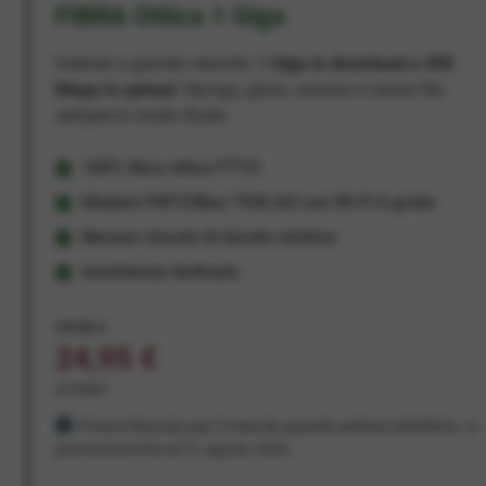
FIBRA Ottica 1 Giga
Internet a grande velocità:
1 Giga in download e 300
Mega in upload
. Naviga, gioca, scarica e carica file,
sempre in modo fluido.
100% fibra ottica FTTH
Modem FRITZ!Box 7530 AX con Wi-Fi 6 gratis
Nessun vincolo di durata minima
Assistenza dedicata
29,95 €
24,95 €
al mese
Prezzo bloccato per 3 mesi da quando aderisci all'offerta. In
promozione fino al 31 agosto 2026