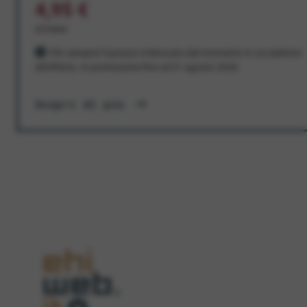
4,95 €
al mese
Per sempre! Il prezzo è bloccato dal momento in cui aderisci
all'offerta. In promozione fino al 31 agosto 2026
Scopri di più