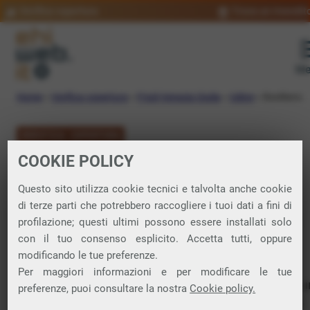
Verifica copertura
Trova un rivendit
Me
Home
»
Verifica copertura
»
Friuli-Venezia Giulia
»
Udine
»
Basiliano
VERIFICA COPERTURA
COOKIE POLICY
FIBRA a Basiliano
Questo sito utilizza cookie tecnici e talvolta anche cookie
di terze parti che potrebbero raccogliere i tuoi dati a fini di
Verifica la copertura di Fibra Ottica nel
profilazione; questi ultimi possono essere installati solo
con il tuo consenso esplicito. Accetta tutti, oppure
comune di Basiliano
modificando le tue preferenze.
Per maggiori informazioni e per modificare le tue
In questa pagina puoi verificare dove si può attivare 
preferenze, puoi consultare la nostra
Cookie policy.
connessione internet FIBRA nella città di Basiliano in