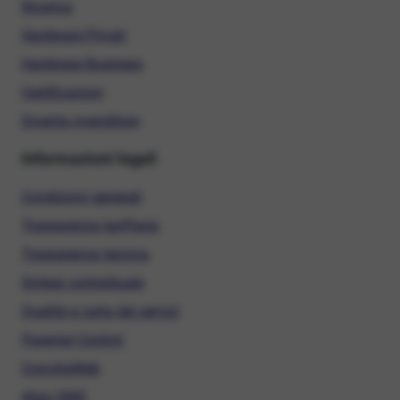
Ricarica
Hardware Privati
Hardware Business
Certificazioni
Diventa rivenditore
Informazioni legali
Condizioni generali
Trasparenza tariffaria
Trasparenza tecnica
Sintesi contrattuale
Qualità e carta dei servizi
Parental Control
ConciliaWeb
Alias SMS