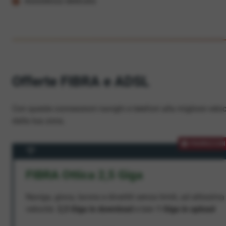
Assistenza dedicata
Offerte FIBRA e ADSL
Con queste connessioni navighi e telefoni alla migliore veloc
dalla tua zona.
PROMOZION
FIBRA Ottica 2,5 Giga
Naviga, gioca, lavora e divertiti senza limiti, ad altissima
velocità:
2,5 Giga in download
e ben
1 Giga in upload