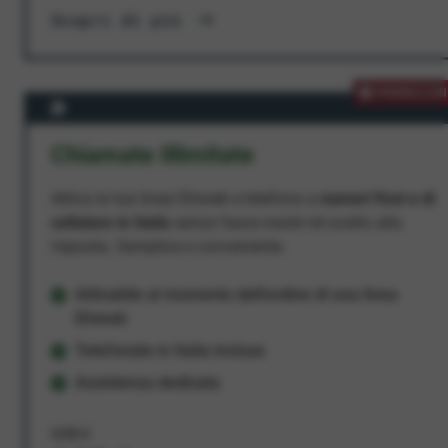
Scopri di più
PROMOZION
Chiamate Illimitate
Attiva la tua linea Ehiweb e telefona a
numeri fissi e di
cellulare in Italia
senza fasce orarie né scatto alla
risposta. Semplice e conveniente.
Attivabile al momento dell'ordine di una linea
Ehiweb
Telefonate in Italia incluse
Assistenza dedicata
9,95 €