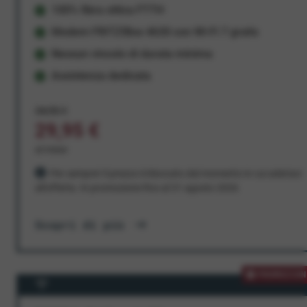
100% fibra ottica FTTH
Modem FRITZ!Box 4630 con Wi-Fi 7 gratis
Nessun vincolo di durata minima
Assistenza dedicata
34,95 €
29,95 €
al mese
Per sempre! Il prezzo è bloccato dal momento in cui aderisci
all'offerta. In promozione fino al 31 agosto 2026
Scopri di più
PROMOZION