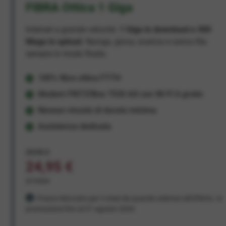
FIBRA Ottica 1 Giga
Internet a grande velocità:
1 Giga in download e 300
Mega in upload
. Naviga, gioca, scarica e carica file,
sempre in modo fluido.
100% fibra ottica FTTH
Modem FRITZ!Box 7530 AX con Wi-Fi 6 gratis
Nessun vincolo di durata minima
Assistenza dedicata
29,95 €
24,95 €
al mese
Prezzo bloccato per 3 mesi da quando aderisci all'offerta. In
promozione fino al 31 agosto 2026