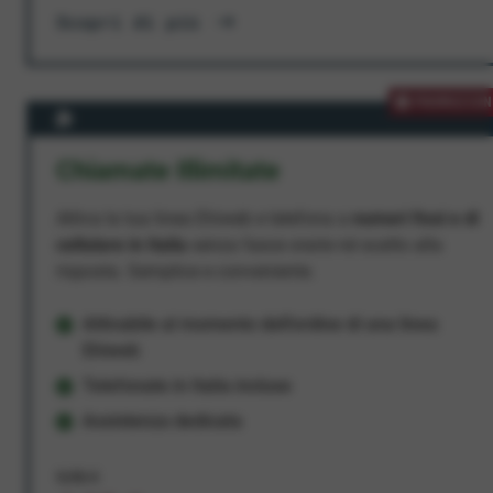
Scopri di più
PROMOZION
Chiamate Illimitate
Attiva la tua linea Ehiweb e telefona a
numeri fissi e di
cellulare in Italia
senza fasce orarie né scatto alla
risposta. Semplice e conveniente.
Attivabile al momento dell'ordine di una linea
Ehiweb
Telefonate in Italia incluse
Assistenza dedicata
9,95 €