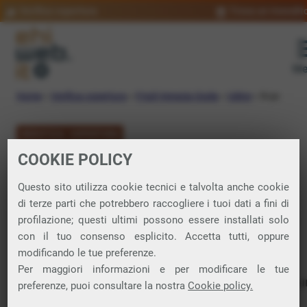
Verifica copertura
Trova un rivendit
Me
Home
»
Verifica copertura
»
Friuli-Venezia Giulia
»
Udine
»
Buja
VERIFICA COPERTURA
COOKIE POLICY
FIBRA a Buja
Questo sito utilizza cookie tecnici e talvolta anche cookie
di terze parti che potrebbero raccogliere i tuoi dati a fini di
Verifica la copertura di Fibra Ottica nel
profilazione; questi ultimi possono essere installati solo
con il tuo consenso esplicito. Accetta tutti, oppure
comune di Buja
modificando le tue preferenze.
Per maggiori informazioni e per modificare le tue
In questa pagina puoi verificare dove si può attivare 
preferenze, puoi consultare la nostra
Cookie policy.
connessione internet FIBRA nella città di Buja in