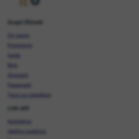
Scopri Ehiweb
Chi siamo
Promozioni
Guide
Blog
Glossario
Pagamenti
Trova un rivenditore
Link utili
Assistenza
Verifica copertura