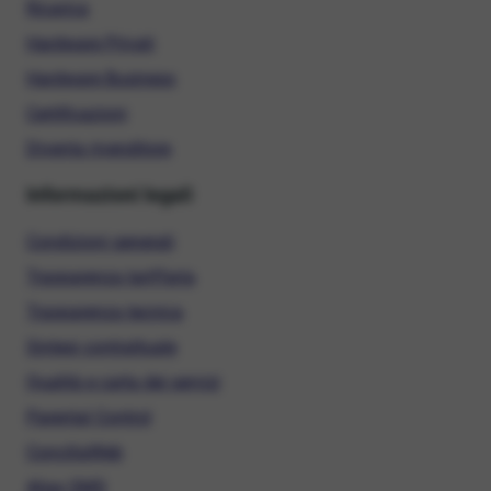
Ricarica
Hardware Privati
Hardware Business
Certificazioni
Diventa rivenditore
Informazioni legali
Condizioni generali
Trasparenza tariffaria
Trasparenza tecnica
Sintesi contrattuale
Qualità e carta dei servizi
Parental Control
ConciliaWeb
Alias SMS