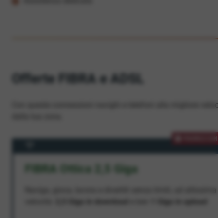
Assistenza dedicata
Offerte FIBRA e ADSL
Con queste connessioni navighi e telefoni alla migliore veloc
dalla tua zona.
PROMOZION
FIBRA Ottica 2,5 Giga
Naviga, gioca, lavora e divertiti senza limiti, ad altissima
velocità:
2,5 Giga in download
e ben
1 Giga in upload