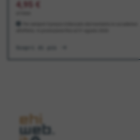
4,95 €
al mese
Per sempre! Il prezzo è bloccato dal momento in cui aderisci
all'offerta. In promozione fino al 31 agosto 2026
Scopri di più