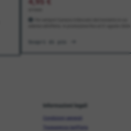
4,95 €
al mese
Per sempre! Il prezzo è bloccato dal momento in cui
aderisci all'offerta. In promozione fino al 31 agosto 2026
Scopri di più
Informazioni legali
Condizioni generali
Trasparenza tariffaria