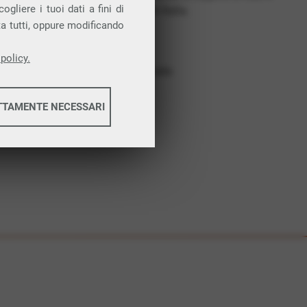
gliere i tuoi dati a fini di
costruiamo futuro. In Italia.
ta tutti, oppure modificando
Affidabilità
Nessun vincolo
policy.
Assistenza dedicata
TTAMENTE NECESSARI
informazioni
informazioni