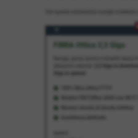
Con queste connessioni navighi e telefoni a
FIBRA Ottica 2,5 Giga
Naviga, gioca, lavora e divertiti senza li
altissima velocità:
2,5 Giga in downlo
Giga in upload
100% fibra ottica FTTH
Modem FRITZ!Box 4630 con Wi-Fi 7
Nessun vincolo di durata minima
Assistenza dedicata
34,95 €