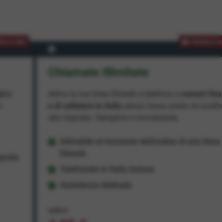
MOZIONE
PROMOZIO
Chiamate Illimitate
ad e
Attiva la tua linea Ehiweb e telefona a
numeri fiss
e
e di cellulare in Italia
senza fasce orarie né scatt
alla risposta. Semplice e conveniente.
Attivabile al momento dell'ordine di una linea
Ehiweb
ratis
Telefonate in Italia incluse
Assistenza dedicata
9,95 €