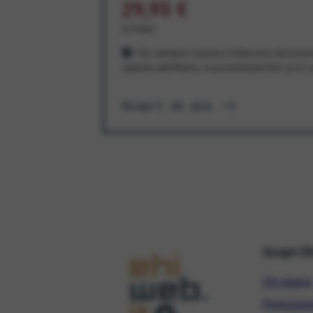
29,95 €
al mese
Per sempre! Il prezzo è bloccato dal mom
aderisci all'offerta. In promozione fino al 3
Scopri di più
Scopri E
Chi siamo
Promozio