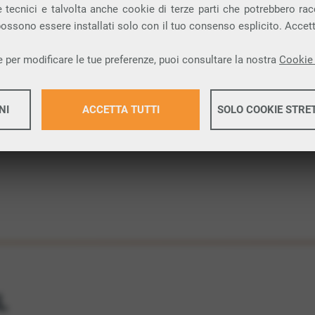
 tecnici e talvolta anche cookie di terze parti che potrebbero racco
 possono essere installati solo con il tuo consenso esplicito. Accet
 una connessione internet FIBRA nella città di
 per modificare le tue preferenze, puoi consultare la nostra
Cookie 
ione.
NI
ACCETTA TUTTI
SOLO COOKIE STRE
Maggiori 
Maggiori 
L