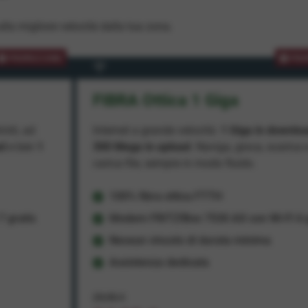
lla migliore velocità dalla tua zona.
PROMOZIONE
PRO
FIBRA Ottica 1 Giga
miti, ad
Internet a grande velocità:
1 Giga in downlo
ad
e ben
1
300 Mega in upload
. Naviga, gioca, scarica 
carica file, sempre in modo fluido.
100% fibra ottica FTTH
 gratis
Modem FRITZ!Box 7530 AX con Wi-Fi 6 g
Nessun vincolo di durata minima
Assistenza dedicata
29,95 €