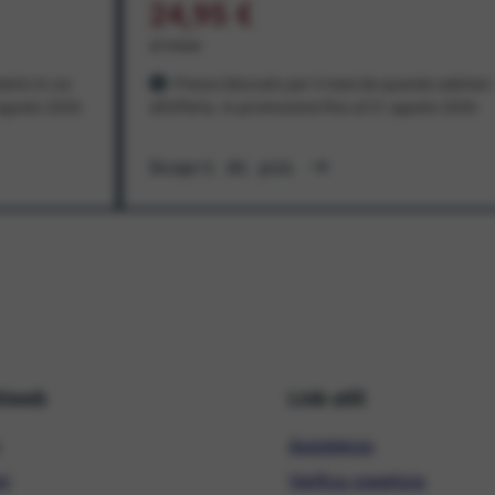
24,95 €
al mese
ento in cui
Prezzo bloccato per 3 mesi da quando aderisci
1 agosto 2026
all'offerta. In promozione fino al 31 agosto 2026
Scopri di più
hiweb
Link utili
Assistenza
ni
Verifica copertura