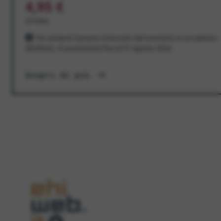
4,95 €
al mese
Per sempre! Il prezzo è bloccato dal momento in cui aderisci
all'offerta. In promozione fino al 31 agosto 2026
Scopri di più