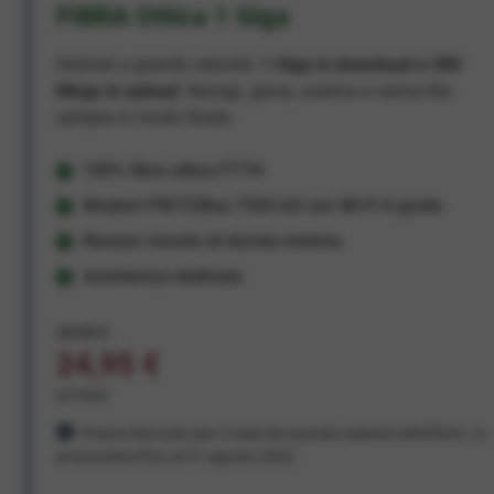
FIBRA Ottica 1 Giga
Internet a grande velocità:
1 Giga in download e 300
Mega in upload
. Naviga, gioca, scarica e carica file,
sempre in modo fluido.
100% fibra ottica FTTH
Modem FRITZ!Box 7530 AX con Wi-Fi 6 gratis
Nessun vincolo di durata minima
Assistenza dedicata
29,95 €
24,95 €
al mese
Prezzo bloccato per 3 mesi da quando aderisci all'offerta. In
promozione fino al 31 agosto 2026