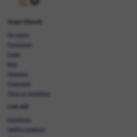
Scopri Ehiweb
Chi siamo
Promozioni
Guide
Blog
Glossario
Pagamenti
Trova un rivenditore
Link utili
Assistenza
Verifica copertura