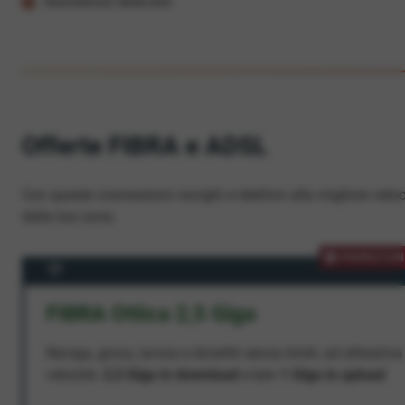
Assistenza dedicata
Offerte FIBRA e ADSL
Con queste connessioni navighi e telefoni alla migliore veloc
dalla tua zona.
PROMOZION
FIBRA Ottica 2,5 Giga
Naviga, gioca, lavora e divertiti senza limiti, ad altissima
velocità:
2,5 Giga in download
e ben
1 Giga in upload