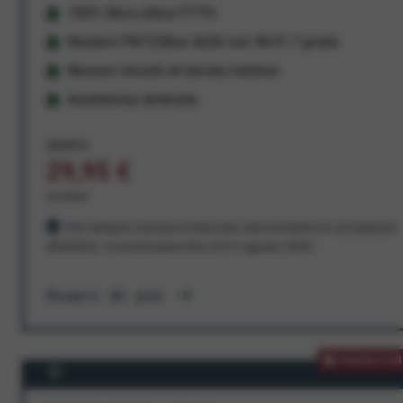
100% fibra ottica FTTH
Modem FRITZ!Box 4630 con Wi-Fi 7 gratis
Nessun vincolo di durata minima
Assistenza dedicata
34,95 €
29,95 €
al mese
Per sempre! Il prezzo è bloccato dal momento in cui aderisci
all'offerta. In promozione fino al 31 agosto 2026
Scopri di più
PROMOZION