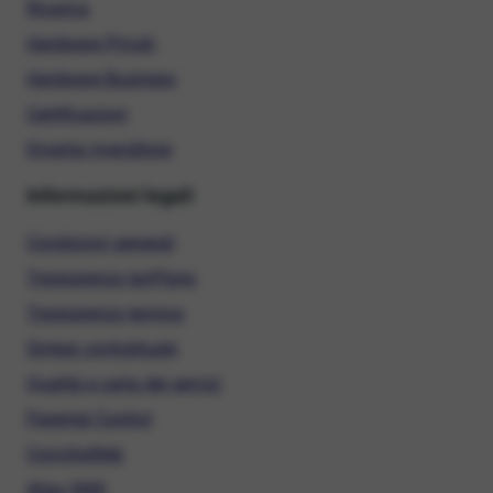
Ricarica
Hardware Privati
Hardware Business
Certificazioni
Diventa rivenditore
Informazioni legali
Condizioni generali
Trasparenza tariffaria
Trasparenza tecnica
Sintesi contrattuale
Qualità e carta dei servizi
Parental Control
ConciliaWeb
Alias SMS