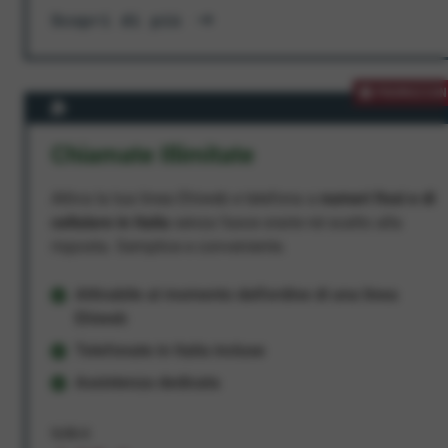
Scopri di più
PROMOZION
Chiamate Illimitate
Attiva la tua linea Ehiweb e telefona a
numeri fissi e di
cellulare in Italia
senza fasce orarie né scatto alla
risposta. Semplice e conveniente.
Attivabile al momento dell'ordine di una linea
Ehiweb
Telefonate in Italia incluse
Assistenza dedicata
9,95 €