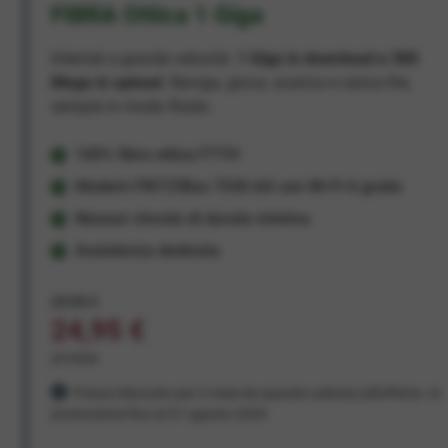
FIBRA Ottica 1 Giga
Internet a grande velocità:
1 Giga in download e 300
Mega in upload
. Naviga, gioca, scarica e carica file,
sempre in modo fluido.
100% fibra ottica FTTH
Modem FRITZ!Box 7530 AX con Wi-Fi 6 gratis
Nessun vincolo di durata minima
Assistenza dedicata
29,95 €
24,95 €
al mese
Prezzo bloccato per 3 mesi da quando aderisci all'offerta. In
promozione fino al 31 agosto 2026