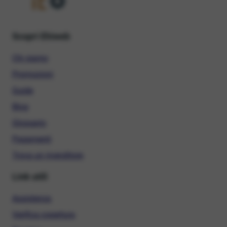
Scopri Ehiweb
Chi siamo
Promozioni
Guide
Blog
Glossario
Pagamenti
Trova un rivenditore
Link utili
Assistenza
Verifica copertura