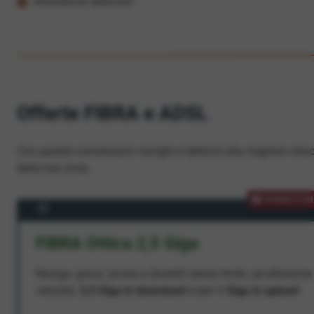
Assistenza dedicata
Offerte FIBRA e ADSL
Con queste connessioni navighi e telefoni alla migliore veloc
dalla tua zona.
PROMOZION
FIBRA Ottica 2,5 Giga
Naviga, gioca, lavora e divertiti senza limiti, ad altissima
velocità:
2,5 Giga in download
e ben
1 Giga in upload