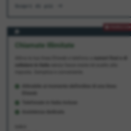
Scopri di più
PROMOZION
Chiamate Illimitate
Attiva la tua linea Ehiweb e telefona a
numeri fissi e di
cellulare in Italia
senza fasce orarie né scatto alla
risposta. Semplice e conveniente.
Attivabile al momento dell'ordine di una linea
Ehiweb
Telefonate in Italia incluse
Assistenza dedicata
9,95 €