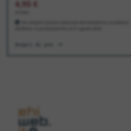
4,95 €
al mese
Per sempre! Il prezzo è bloccato dal momento in cui aderisci
all'offerta. In promozione fino al 31 agosto 2026
Scopri di più