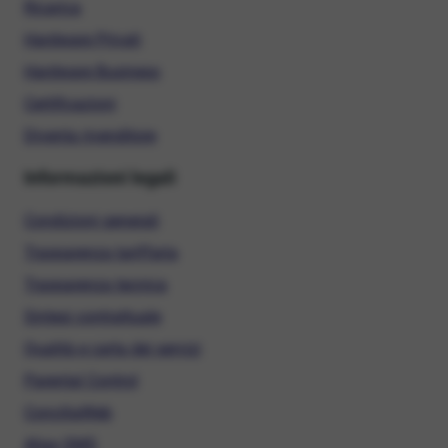
Ricarica
Hardware Privati
Hardware Business
Certificazioni
Diventa rivenditore
Informazioni legali
Condizioni generali
Trasparenza tariffaria
Trasparenza tecnica
Sintesi contrattuale
Qualità e carta dei servizi
Parental Control
ConciliaWeb
Alias SMS