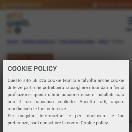
Verifica copertura
Trova un rivendit
Me
Home
»
Verifica copertura
»
Friuli-Venezia Giulia
»
Udine
»
Dogna
VERIFICA COPERTURA
COOKIE POLICY
FIBRA a Dogna
Questo sito utilizza cookie tecnici e talvolta anche cookie
di terze parti che potrebbero raccogliere i tuoi dati a fini di
Verifica la copertura di Fibra Ottica nel
profilazione; questi ultimi possono essere installati solo
con il tuo consenso esplicito. Accetta tutti, oppure
comune di Dogna
modificando le tue preferenze.
Per maggiori informazioni e per modificare le tue
In questa pagina puoi verificare dove si può attivare 
preferenze, puoi consultare la nostra
Cookie policy.
connessione internet FIBRA nella città di Dogna in