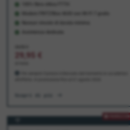
100% fibra ottica FTTH
Modem FRITZ!Box 4630 con Wi-Fi 7 gratis
Nessun vincolo di durata minima
Assistenza dedicata
34,95 €
29,95 €
al mese
Per sempre! Il prezzo è bloccato dal momento in cui aderisci
all'offerta. In promozione fino al 31 agosto 2026
Scopri di più
PROMOZION