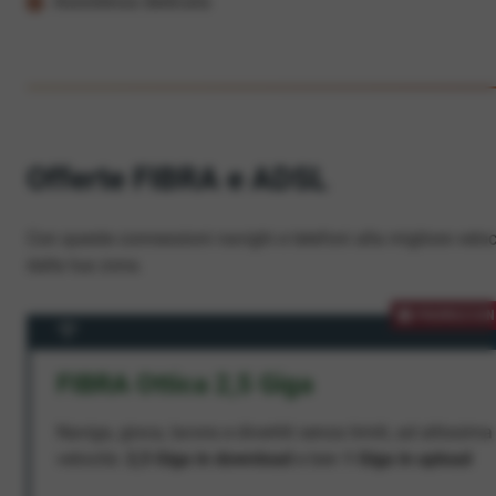
Assistenza dedicata
Offerte FIBRA e ADSL
Con queste connessioni navighi e telefoni alla migliore veloc
dalla tua zona.
PROMOZION
FIBRA Ottica 2,5 Giga
Naviga, gioca, lavora e divertiti senza limiti, ad altissima
velocità:
2,5 Giga in download
e ben
1 Giga in upload