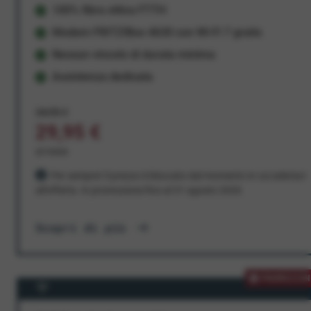
100% fibra ottica FTTH
Modem FRITZ!Box 4630 con Wi-Fi 7 gratis
Nessun vincolo di durata minima
Assistenza dedicata
34,95 €
29,95 €
al mese
Per sempre! Il prezzo è bloccato dal momento in cui aderisci
all'offerta. In promozione fino al 31 agosto 2026
Scopri di più
PROMOZION