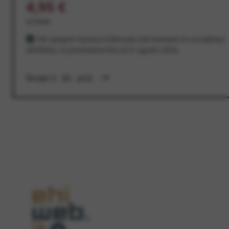
4,95 €
al mese
Per sempre! Il prezzo è bloccato dal momento in cui aderisci
all'offerta. In promozione fino al 31 agosto 2026
Scopri di più