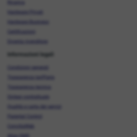
Ricarica
Hardware Privati
Hardware Business
Certificazioni
Diventa rivenditore
Informazioni legali
Condizioni generali
Trasparenza tariffaria
Trasparenza tecnica
Sintesi contrattuale
Qualità e carta dei servizi
Parental Control
ConciliaWeb
Alias SMS