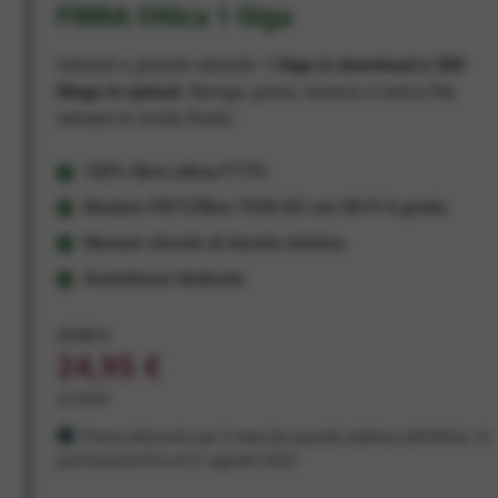
FIBRA Ottica 1 Giga
Internet a grande velocità:
1 Giga in download e 300
Mega in upload
. Naviga, gioca, scarica e carica file,
sempre in modo fluido.
100% fibra ottica FTTH
Modem FRITZ!Box 7530 AX con Wi-Fi 6 gratis
Nessun vincolo di durata minima
Assistenza dedicata
29,95 €
24,95 €
al mese
Prezzo bloccato per 3 mesi da quando aderisci all'offerta. In
promozione fino al 31 agosto 2026