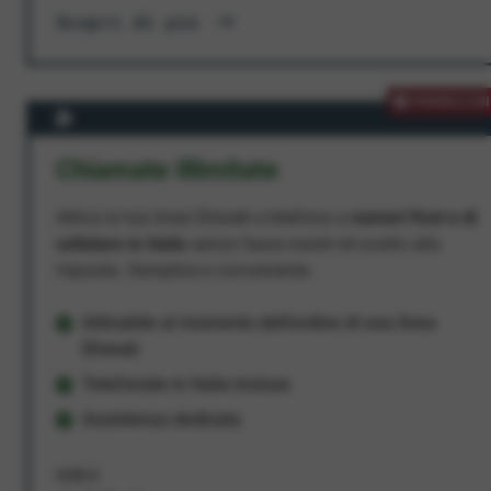
Scopri di più
PROMOZION
Chiamate Illimitate
Attiva la tua linea Ehiweb e telefona a
numeri fissi e di
cellulare in Italia
senza fasce orarie né scatto alla
risposta. Semplice e conveniente.
Attivabile al momento dell'ordine di una linea
Ehiweb
Telefonate in Italia incluse
Assistenza dedicata
9,95 €