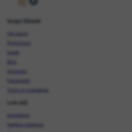
Scopri Ehiweb
Chi siamo
Promozioni
Guide
Blog
Glossario
Pagamenti
Trova un rivenditore
Link utili
Assistenza
Verifica copertura