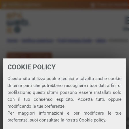
Verifica copertura
Trova un rivendit
Me
Home
»
Verifica copertura
»
Friuli-Venezia Giulia
»
Udine
»
Enemonzo
VERIFICA COPERTURA
COOKIE POLICY
FIBRA a Enemonzo
Questo sito utilizza cookie tecnici e talvolta anche cookie
di terze parti che potrebbero raccogliere i tuoi dati a fini di
Verifica la copertura di Fibra Ottica nel
profilazione; questi ultimi possono essere installati solo
con il tuo consenso esplicito. Accetta tutti, oppure
comune di Enemonzo
modificando le tue preferenze.
Per maggiori informazioni e per modificare le tue
In questa pagina puoi verificare dove si può attivare 
preferenze, puoi consultare la nostra
Cookie policy.
connessione internet FIBRA nella città di Enemonzo i