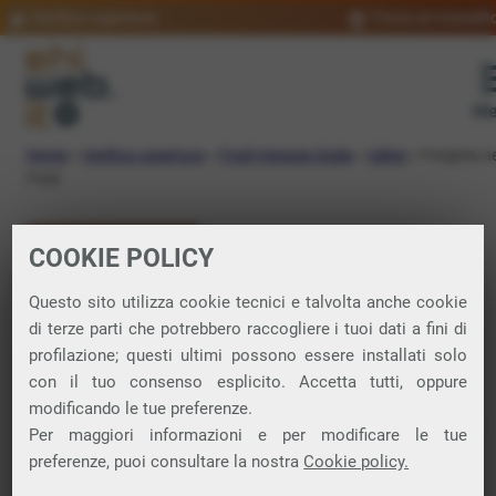
Verifica copertura
Trova un rivendit
Me
Home
»
Verifica copertura
»
Friuli-Venezia Giulia
»
Udine
»
Forgaria ne
Friuli
VERIFICA COPERTURA
COOKIE POLICY
FIBRA a Forgaria
Questo sito utilizza cookie tecnici e talvolta anche cookie
di terze parti che potrebbero raccogliere i tuoi dati a fini di
nel Friuli
profilazione; questi ultimi possono essere installati solo
con il tuo consenso esplicito. Accetta tutti, oppure
modificando le tue preferenze.
Verifica la copertura di Fibra Ottica nel
Per maggiori informazioni e per modificare le tue
preferenze, puoi consultare la nostra
Cookie policy.
comune di Forgaria nel Friuli