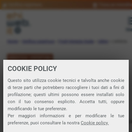
Verifica copertura
Trova un rivendit
Me
Home
»
Verifica copertura
»
Friuli-Venezia Giulia
»
Udine
»
Lestizza
VERIFICA COPERTURA
COOKIE POLICY
FIBRA a Lestizza
Questo sito utilizza cookie tecnici e talvolta anche cookie
di terze parti che potrebbero raccogliere i tuoi dati a fini di
Verifica la copertura di Fibra Ottica nel
profilazione; questi ultimi possono essere installati solo
con il tuo consenso esplicito. Accetta tutti, oppure
comune di Lestizza
modificando le tue preferenze.
Per maggiori informazioni e per modificare le tue
In questa pagina puoi verificare dove si può attivare 
preferenze, puoi consultare la nostra
Cookie policy.
connessione internet FIBRA nella città di Lestizza in