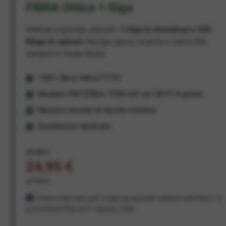
FIBRA Ottica 1 Giga
Internet a grande velocità:
1 Giga in download e 300
Mega in upload
. Naviga, gioca, scarica e carica file,
sempre in modo fluido.
100% fibra ottica FTTH
Modem FRITZ!Box 7530 AX con Wi-Fi 6 gratis
Nessun vincolo di durata minima
Assistenza dedicata
29,95 €
24,95 €
al mese
Prezzo bloccato per 3 mesi da quando aderisci all'offerta. In
promozione fino al 31 agosto 2026