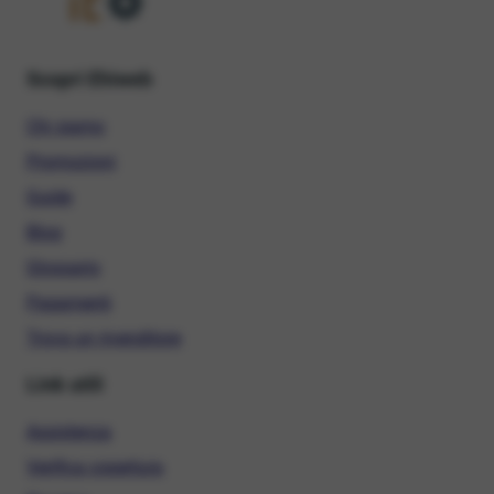
Scopri Ehiweb
Chi siamo
Promozioni
Guide
Blog
Glossario
Pagamenti
Trova un rivenditore
Link utili
Assistenza
Verifica copertura