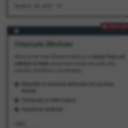
Scopri di più
PROMOZION
Chiamate Illimitate
Attiva la tua linea Ehiweb e telefona a
numeri fissi e di
cellulare in Italia
senza fasce orarie né scatto alla
risposta. Semplice e conveniente.
Attivabile al momento dell'ordine di una linea
Ehiweb
Telefonate in Italia incluse
Assistenza dedicata
9,95 €