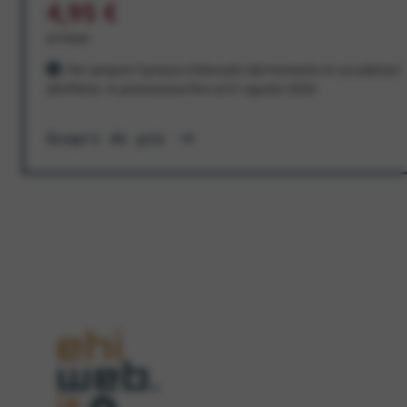
4,95 €
al mese
Per sempre! Il prezzo è bloccato dal momento in cui aderisci
all'offerta. In promozione fino al 31 agosto 2026
Scopri di più