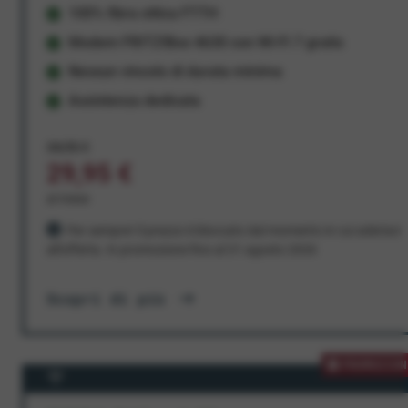
100% fibra ottica FTTH
Modem FRITZ!Box 4630 con Wi-Fi 7 gratis
Nessun vincolo di durata minima
Assistenza dedicata
34,95 €
29,95 €
al mese
Per sempre! Il prezzo è bloccato dal momento in cui aderisci
all'offerta. In promozione fino al 31 agosto 2026
Scopri di più
PROMOZION