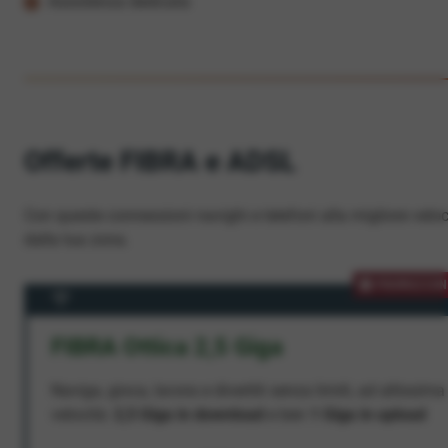
Assistenza dedicata
Offerte FIBRA e ADSL
Con queste connessioni navighi e telefoni alla migliore veloc
dalla tua zona.
PROMOZION
FIBRA Ottica 2,5 Giga
Naviga, gioca, lavora e divertiti senza limiti, ad altissima
velocità:
2,5 Giga in download
e ben
1 Giga in upload