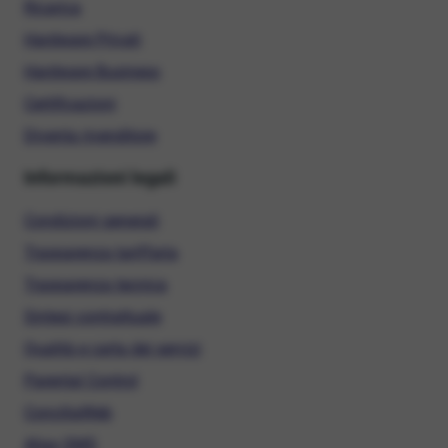
Ricarica
Hardware Privati
Hardware Business
Certificazioni
Diventa rivenditore
Informazioni legali
Condizioni generali
Trasparenza tariffaria
Trasparenza tecnica
Sintesi contrattuale
Qualità e carta dei servizi
Parental Control
ConciliaWeb
Alias SMS