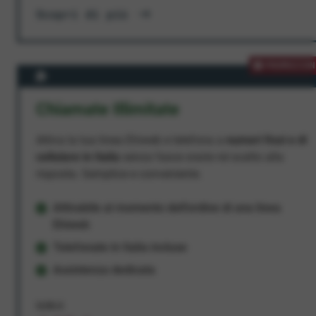
Scopri di più
PROMOZION
Chiamate Illimitate
Attiva la tua linea Ehiweb e telefona a
numeri fissi e di
cellulare in Italia
senza fasce orarie né scatto alla
risposta. Semplice e conveniente.
Attivabile al momento dell'ordine di una linea
Ehiweb
Telefonate in Italia incluse
Assistenza dedicata
9,95 €