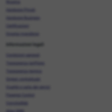
Ricarica
Hardware Privati
Hardware Business
Certificazioni
Diventa rivenditore
Informazioni legali
Condizioni generali
Trasparenza tariffaria
Trasparenza tecnica
Sintesi contrattuale
Qualità e carta dei servizi
Parental Control
ConciliaWeb
Alias SMS