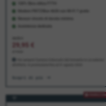
100% fibra ottica FTTH
Modem FRITZ!Box 4630 con Wi-Fi 7 gratis
Nessun vincolo di durata minima
Assistenza dedicata
34,95 €
29,95 €
al mese
Per sempre! Il prezzo è bloccato dal momento in cui aderisci
all'offerta. In promozione fino al 31 agosto 2026
Scopri di più
PROMOZION