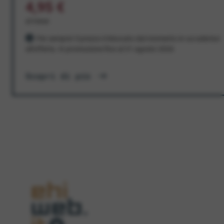
4,95 €
al mese
Per sempre! Il prezzo è bloccato dal momento in cui aderisci
all'offerta. In promozione fino al 31 agosto 2026
Scopri di più