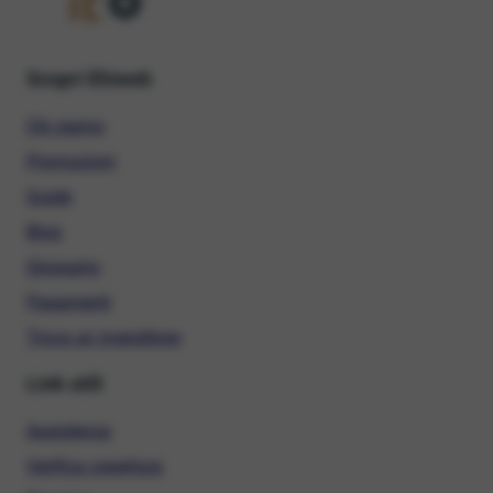
Scopri Ehiweb
Chi siamo
Promozioni
Guide
Blog
Glossario
Pagamenti
Trova un rivenditore
Link utili
Assistenza
Verifica copertura