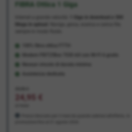
FIBRA Ottica 1 Giga
Internet a grande velocità:
1 Giga in download e 300
Mega in upload
. Naviga, gioca, scarica e carica file,
sempre in modo fluido.
100% fibra ottica FTTH
Modem FRITZ!Box 7530 AX con Wi-Fi 6 gratis
Nessun vincolo di durata minima
Assistenza dedicata
29,95 €
24,95 €
al mese
Prezzo bloccato per 3 mesi da quando aderisci all'offerta. In
promozione fino al 31 agosto 2026