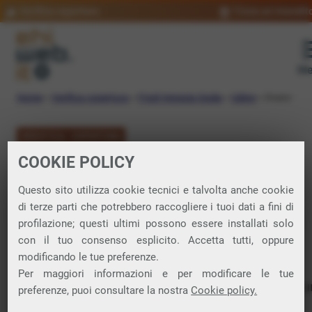
Verifica copertura
Trova un rivendit
Me
Home
»
Verifica copertura
»
Friuli-Venezia Giulia
»
Udine
»
Ovaro
VERIFICA COPERTURA
COOKIE POLICY
FIBRA a Ovaro
Questo sito utilizza cookie tecnici e talvolta anche cookie
di terze parti che potrebbero raccogliere i tuoi dati a fini di
Verifica la copertura di Fibra Ottica nel
profilazione; questi ultimi possono essere installati solo
con il tuo consenso esplicito. Accetta tutti, oppure
comune di Ovaro
modificando le tue preferenze.
Per maggiori informazioni e per modificare le tue
In questa pagina puoi verificare dove si può attivare 
preferenze, puoi consultare la nostra
Cookie policy.
connessione internet FIBRA nella città di Ovaro in