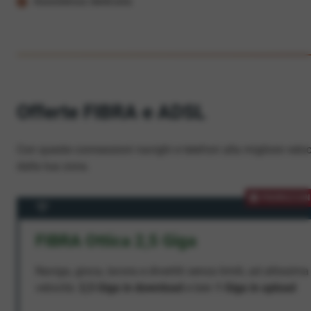
Assistenza dedicata
Offerte FIBRA e ADSL
Con queste connessioni navighi e telefoni alla migliore veloc
dalla tua zona.
PROMOZION
FIBRA Ottica 2,5 Giga
Naviga, gioca, lavora e divertiti senza limiti, ad altissima
velocità:
2,5 Giga in download
e ben
1 Giga in upload