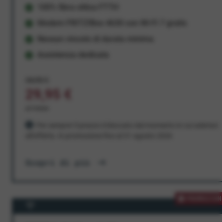
100% fibra ottica FTTH
Modem FRITZ!Box 4630 con Wi-Fi 7 gratis
Nessun vincolo di durata minima
Assistenza dedicata
34,95 €
29,95 €
al mese
Per sempre! Il prezzo è bloccato dal momento in cui aderisci
all'offerta. In promozione fino al 31 agosto 2026
Scopri di più
PROMOZION