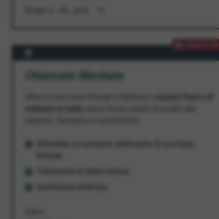
Scopri di più
PROMOZION
Chiamate Illimitate
Attiva la tua linea Ehiweb e telefona a
numeri fissi e di
cellulare in Italia
senza fasce orarie né scatto alla
risposta. Semplice e conveniente.
Attivabile al momento dell'ordine di una linea
Ehiweb
Telefonate in Italia incluse
Assistenza dedicata
9,95 €