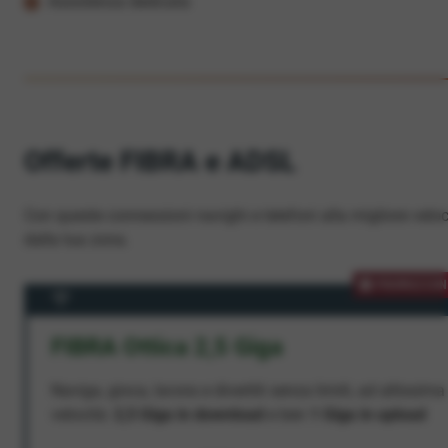
Assistenza dedicata
Offerte FIBRA e ADSL
Con queste connessioni navighi e telefoni alla migliore veloc
dalla tua zona.
PROMOZION
FIBRA Ottica 2,5 Giga
Naviga, gioca, lavora e divertiti senza limiti, ad altissima
velocità:
2,5 Giga in download
e ben
1 Giga in upload