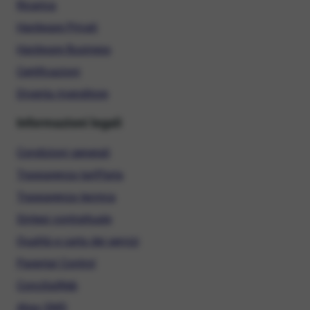
Ricarica
Hardware Privati
Hardware Business
Certificazioni
Diventa rivenditore
Informazioni legali
Condizioni generali
Trasparenza tariffaria
Trasparenza tecnica
Sintesi contrattuale
Qualità e carta dei servizi
Parental Control
ConciliaWeb
Alias SMS