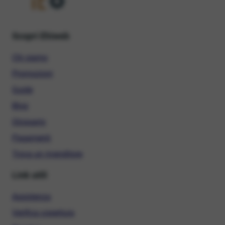
Scopri Ehiweb
Chi siamo
Promozioni
Guide
Blog
Glossario
Pagamenti
Trova un rivenditore
Link utili
Assistenza
Verifica copertura