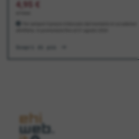
4,95 €
al mese
Per sempre! Il prezzo è bloccato dal momento in cui aderisci
all'offerta. In promozione fino al 31 agosto 2026
Scopri di più