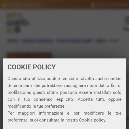
Verifica copertura
Trova un rivendit
Me
Home
»
Verifica copertura
»
Friuli-Venezia Giulia
»
Udine
»
Ruda
VERIFICA COPERTURA
COOKIE POLICY
FIBRA a Ruda
Questo sito utilizza cookie tecnici e talvolta anche cookie
di terze parti che potrebbero raccogliere i tuoi dati a fini di
Verifica la copertura di Fibra Ottica nel
profilazione; questi ultimi possono essere installati solo
con il tuo consenso esplicito. Accetta tutti, oppure
comune di Ruda
modificando le tue preferenze.
Per maggiori informazioni e per modificare le tue
In questa pagina puoi verificare dove si può attivare 
preferenze, puoi consultare la nostra
Cookie policy.
connessione internet FIBRA nella città di Ruda in