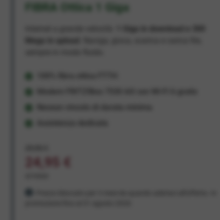
FIBRA Ottica 1 Giga
Internet a grande velocità:
1 Giga in download e 300
Mega in upload
. Naviga, gioca, scarica e carica file,
sempre in modo fluido.
100% fibra ottica FTTH
Modem FRITZ!Box 7530 AX con Wi-Fi 6 gratis
Nessun vincolo di durata minima
Assistenza dedicata
29,95 €
24,95 €
al mese
Prezzo bloccato per 3 mesi da quando aderisci all'offerta. In
promozione fino al 31 agosto 2026