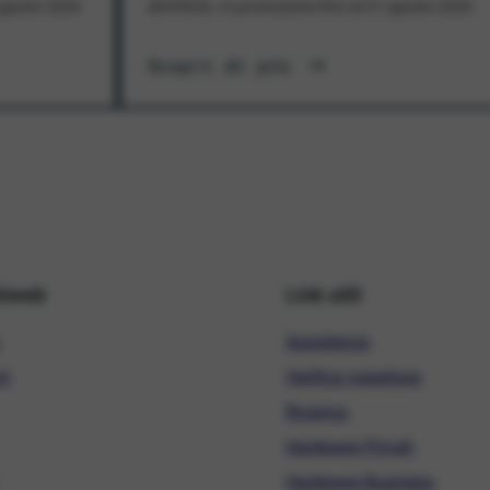
1 agosto 2026
all'offerta. In promozione fino al 31 agosto 2026
Scopri di più
hiweb
Link utili
Assistenza
ni
Verifica copertura
Ricarica
Hardware Privati
Hardware Business