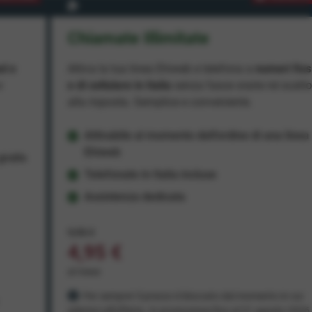
Chiamate Illimitate
ad e
Attiva la tua linea Ehiweb e telefona a
numeri fiss
e
e di cellulare in Italia
senza fasce orarie né scatt
alla risposta. Semplice e conveniente.
Attivabile al momento dell'ordine di una linea
Ehiweb
ratis
Telefonate in Italia incluse
Assistenza dedicata
9,95 €
4,95 €
al mese
Per sempre! Il prezzo è bloccato dal momento in cui
aderisci all'offerta. In promozione fino al 31 agosto 2026