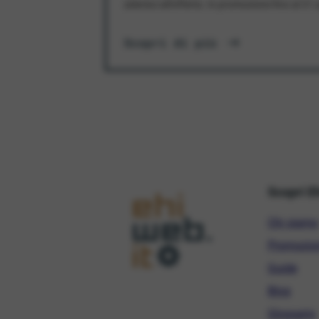
aderisci all'offerta. In promozione fino al 3
Scopri di più
Scopri E
Chi siamo
Promozio
Guide
Blog
Glossario