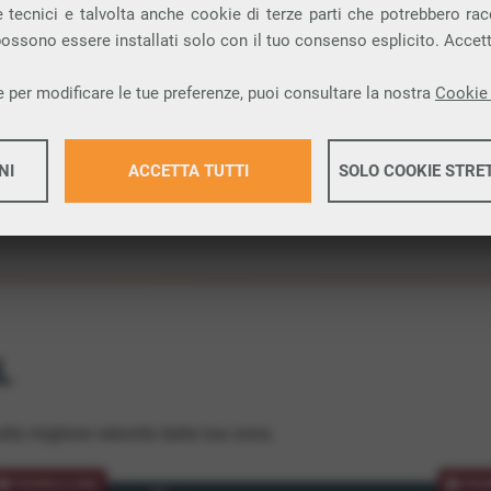
 tecnici e talvolta anche cookie di terze parti che potrebbero racco
ione.
 possono essere installati solo con il tuo consenso esplicito. Accet
 per modificare le tue preferenze, puoi consultare la nostra
Cookie 
NI
ACCETTA TUTTI
SOLO COOKIE STRE
Maggiori 
Maggiori 
L
lla migliore velocità dalla tua zona.
PROMOZIONE
PRO