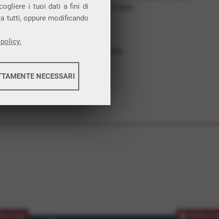
gliere i tuoi dati a fini di
costruiamo futuro. In Italia.
ta tutti, oppure modificando
Affidabilità
Nessun vincolo
policy.
Assistenza dedicata
TTAMENTE NECESSARI
informazioni
informazioni
MOZIONE
PROMOZIO