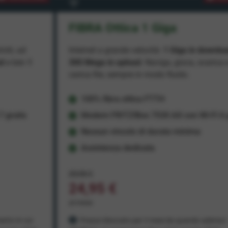
FIBRA Ottica 1 Giga
miti, ad
Internet a grande velocità:
1 Giga in downlo
ad
e ben
1
300 Mega in upload
. Naviga, gioca, scarica 
carica file, sempre in modo fluido.
100% fibra ottica FTTH
 gratis
Modem FRITZ!Box 7530 AX con Wi-Fi 6 g
Nessun vincolo di durata minima
Assistenza dedicata
29,95 €
24,95 €
al mese
ento in cui
Prezzo bloccato per 3 mesi da quando aderisci