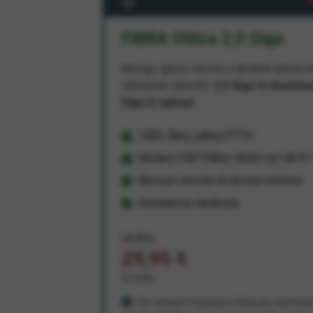
FIBRA Ottica 2,5 Giga
Naviga, gioca, lavora e divertiti senza li
altissima velocità:
2,5 Giga in downlo
Giga in upload
100% fibra ottica FTTH
Modem FRITZ!Box 4630 con Wi-Fi 7
Nessun vincolo di durata minima
Assistenza dedicata
34,95 €
29,95 €
al mese
Per sempre! Il prezzo è bloccato dal mom