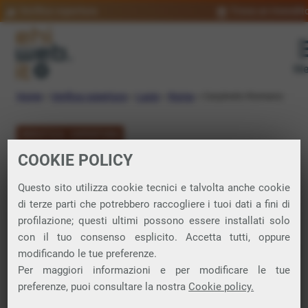
Verifica copertura
Trova un rivendit
Me
Home
»
Verifica copertura
»
Lazio
»
Roma
»
Carpineto Romano
VERIFICA COPERTURA
COOKIE POLICY
FIBRA a Carpineto
Questo sito utilizza cookie tecnici e talvolta anche cookie
Romano
di terze parti che potrebbero raccogliere i tuoi dati a fini di
profilazione; questi ultimi possono essere installati solo
con il tuo consenso esplicito. Accetta tutti, oppure
Verifica la copertura di Fibra Ottica nel
modificando le tue preferenze.
Per maggiori informazioni e per modificare le tue
comune di Carpineto Romano
preferenze, puoi consultare la nostra
Cookie policy.