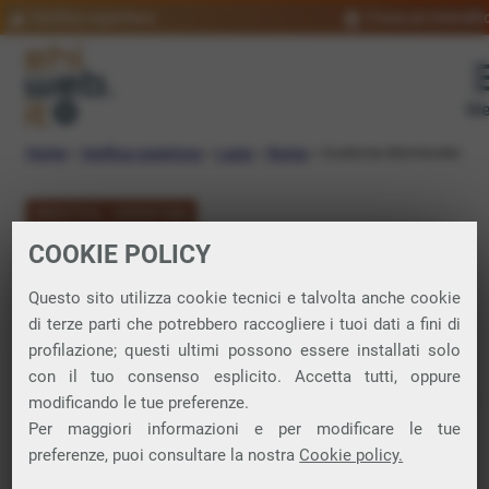
Verifica copertura
Trova un rivendit
Me
Home
»
Verifica copertura
»
Lazio
»
Roma
»
Guidonia Montecelio
VERIFICA COPERTURA
COOKIE POLICY
FIBRA a Guidonia
Questo sito utilizza cookie tecnici e talvolta anche cookie
Montecelio
di terze parti che potrebbero raccogliere i tuoi dati a fini di
profilazione; questi ultimi possono essere installati solo
con il tuo consenso esplicito. Accetta tutti, oppure
Verifica la copertura di Fibra Ottica nel
modificando le tue preferenze.
Per maggiori informazioni e per modificare le tue
comune di Guidonia Montecelio
preferenze, puoi consultare la nostra
Cookie policy.