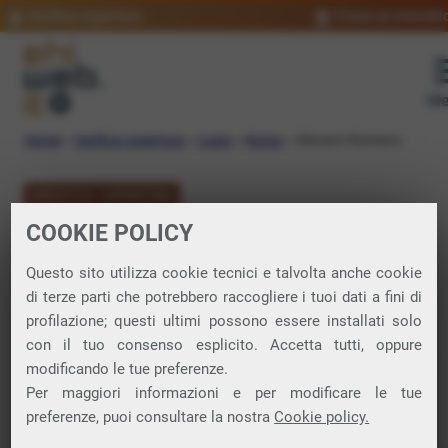
Verifica copertura
Trova un rivendit
Me
Home
»
Verifica copertura
»
Lazio
»
Roma
»
Olevano Romano
VERIFICA COPERTURA
COOKIE POLICY
FIBRA a Olevano
Questo sito utilizza cookie tecnici e talvolta anche cookie
Romano
di terze parti che potrebbero raccogliere i tuoi dati a fini di
profilazione; questi ultimi possono essere installati solo
con il tuo consenso esplicito. Accetta tutti, oppure
Verifica la copertura di Fibra Ottica nel
modificando le tue preferenze.
Per maggiori informazioni e per modificare le tue
comune di Olevano Romano
preferenze, puoi consultare la nostra
Cookie policy.