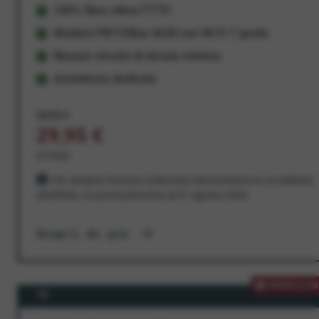
100% fibra ottica FTTH
Modem FRITZ!Box 4630 con Wi-Fi 7 gratis
Nessun vincolo di durata minima
Assistenza dedicata
34,95 €
29,95 €
al mese
Per sempre! Il prezzo è bloccato dal momento in cui aderisci
all'offerta. In promozione fino al 31 agosto 2026
Scopri di più
PROMOZION