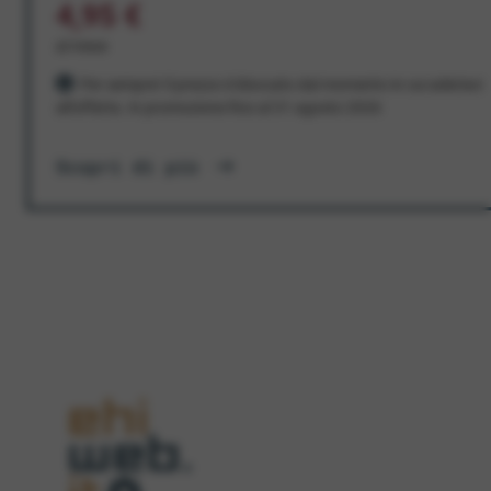
4,95 €
al mese
Per sempre! Il prezzo è bloccato dal momento in cui aderisci
all'offerta. In promozione fino al 31 agosto 2026
Scopri di più