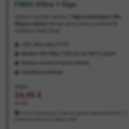
FIBRA Ottica 1 Giga
Internet a grande velocità:
1 Giga in download e 300
Mega in upload
. Naviga, gioca, scarica e carica file,
sempre in modo fluido.
100% fibra ottica FTTH
Modem FRITZ!Box 7530 AX con Wi-Fi 6 gratis
Nessun vincolo di durata minima
Assistenza dedicata
29,95 €
24,95 €
al mese
Prezzo bloccato per 3 mesi da quando aderisci all'offerta. In
promozione fino al 31 agosto 2026