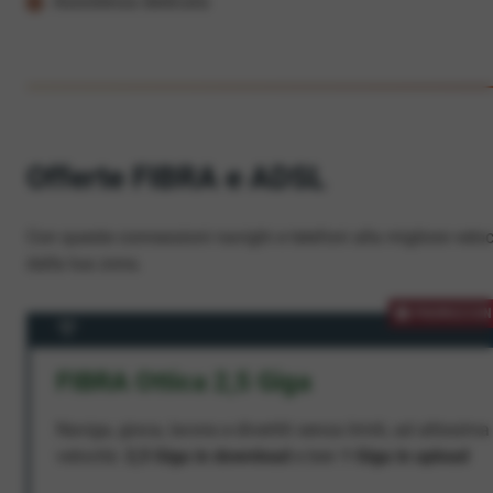
Assistenza dedicata
Offerte FIBRA e ADSL
Con queste connessioni navighi e telefoni alla migliore veloc
dalla tua zona.
PROMOZION
FIBRA Ottica 2,5 Giga
Naviga, gioca, lavora e divertiti senza limiti, ad altissima
velocità:
2,5 Giga in download
e ben
1 Giga in upload