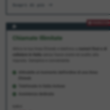
Scopri di più
PROMOZION
Chiamate Illimitate
Attiva la tua linea Ehiweb e telefona a
numeri fissi e di
cellulare in Italia
senza fasce orarie né scatto alla
risposta. Semplice e conveniente.
Attivabile al momento dell'ordine di una linea
Ehiweb
Telefonate in Italia incluse
Assistenza dedicata
9,95 €