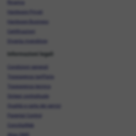
Ricarica
Hardware Privati
Hardware Business
Certificazioni
Diventa rivenditore
Informazioni legali
Condizioni generali
Trasparenza tariffaria
Trasparenza tecnica
Sintesi contrattuale
Qualità e carta dei servizi
Parental Control
ConciliaWeb
Alias SMS