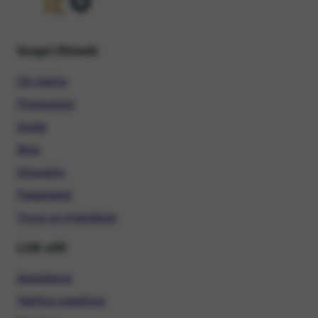
Scopri Ehiweb
Chi siamo
Promozioni
Guide
Blog
Glossario
Pagamenti
Trova un rivenditore
Link utili
Assistenza
Verifica copertura