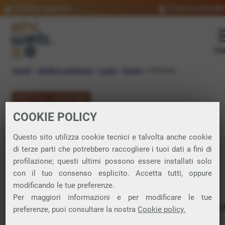
Verifica copertura
Trova un rivendit
Me
Home
»
Verifica copertura
»
Lazio
»
Roma
»
Pomezia
VERIFICA COPERTURA
COOKIE POLICY
FIBRA a Pomezia
Questo sito utilizza cookie tecnici e talvolta anche cookie
di terze parti che potrebbero raccogliere i tuoi dati a fini di
Verifica la copertura di Fibra Ottica nel
profilazione; questi ultimi possono essere installati solo
con il tuo consenso esplicito. Accetta tutti, oppure
comune di Pomezia
modificando le tue preferenze.
Per maggiori informazioni e per modificare le tue
In questa pagina puoi verificare dove si può attivare 
preferenze, puoi consultare la nostra
Cookie policy.
connessione internet FIBRA nella città di Pomezia in