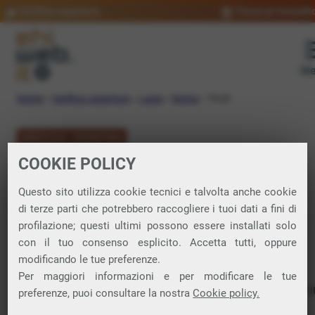
Verifica copertura
Trova un rivendit
Me
Home
»
Verifica copertura
»
Lazio
»
Roma
»
Tivoli
VERIFICA COPERTURA
COOKIE POLICY
FIBRA a Tivoli
Questo sito utilizza cookie tecnici e talvolta anche cookie
di terze parti che potrebbero raccogliere i tuoi dati a fini di
Verifica la copertura di Fibra Ottica nel
profilazione; questi ultimi possono essere installati solo
con il tuo consenso esplicito. Accetta tutti, oppure
comune di Tivoli
modificando le tue preferenze.
Per maggiori informazioni e per modificare le tue
In questa pagina puoi verificare dove si può attivare 
preferenze, puoi consultare la nostra
Cookie policy.
connessione internet FIBRA nella città di Tivoli in