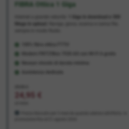
FIBRA Ottica 1 Giga
Internet a grande velocità:
1 Giga in download e 300
Mega in upload
. Naviga, gioca, scarica e carica file,
sempre in modo fluido.
100% fibra ottica FTTH
Modem FRITZ!Box 7530 AX con Wi-Fi 6 gratis
Nessun vincolo di durata minima
Assistenza dedicata
29,95 €
24,95 €
al mese
Prezzo bloccato per 3 mesi da quando aderisci all'offerta. In
promozione fino al 31 agosto 2026