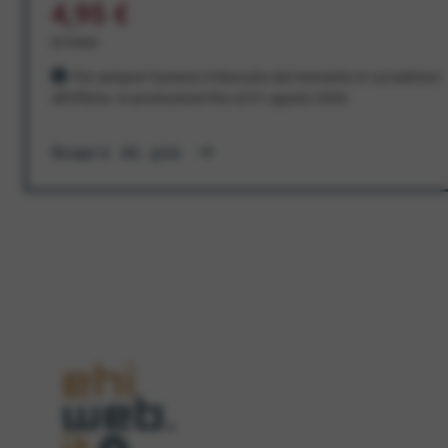
4,95 €
al mese
Per sempre! Il prezzo è bloccato dal momento in cui aderisci
all'offerta. In promozione fino al 31 agosto 2026
Scopri di più