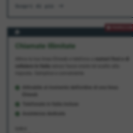
Scopri di più
PROMOZION
Chiamate Illimitate
Attiva la tua linea Ehiweb e telefona a
numeri fissi e di
cellulare in Italia
senza fasce orarie né scatto alla
risposta. Semplice e conveniente.
Attivabile al momento dell'ordine di una linea
Ehiweb
Telefonate in Italia incluse
Assistenza dedicata
9,95 €