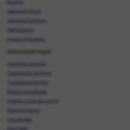
Ricarica
Hardware Privati
Hardware Business
Certificazioni
Diventa rivenditore
Informazioni legali
Condizioni generali
Trasparenza tariffaria
Trasparenza tecnica
Sintesi contrattuale
Qualità e carta dei servizi
Parental Control
ConciliaWeb
Alias SMS