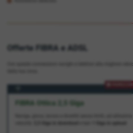
Assistenza dedicata
Offerte FIBRA e ADSL
Con queste connessioni navighi e telefoni alla migliore veloc
dalla tua zona.
PROMOZION
FIBRA Ottica 2,5 Giga
Naviga, gioca, lavora e divertiti senza limiti, ad altissima
velocità:
2,5 Giga in download
e ben
1 Giga in upload