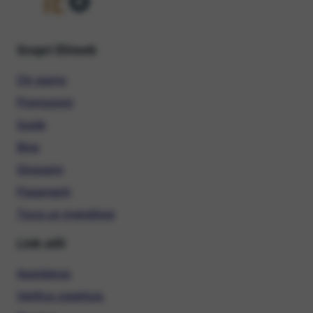
Scopri Ehiweb
Chi siamo
Promozioni
Guide
Blog
Glossario
Pagamenti
Trova un rivenditore
Link utili
Assistenza
Verifica copertura