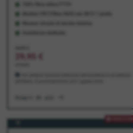
100% fibra ottica FTTH
Modem FRITZ!Box 4630 con Wi-Fi 7 gratis
Nessun vincolo di durata minima
Assistenza dedicata
34,95 €
29,95 €
al mese
Per sempre! Il prezzo è bloccato dal momento in cui aderisci
all'offerta. In promozione fino al 31 agosto 2026
Scopri di più
PROMOZION