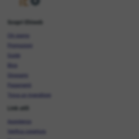
Scopri Ehiweb
Chi siamo
Promozioni
Guide
Blog
Glossario
Pagamenti
Trova un rivenditore
Link utili
Assistenza
Verifica copertura