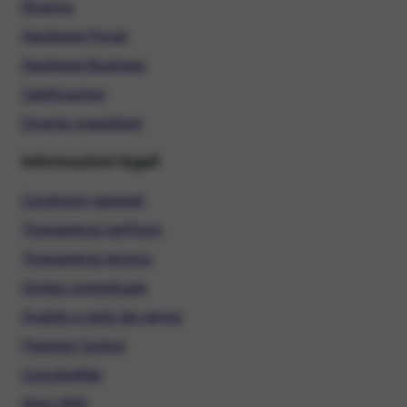
Ricarica
Hardware Privati
Hardware Business
Certificazioni
Diventa rivenditore
Informazioni legali
Condizioni generali
Trasparenza tariffaria
Trasparenza tecnica
Sintesi contrattuale
Qualità e carta dei servizi
Parental Control
ConciliaWeb
Alias SMS