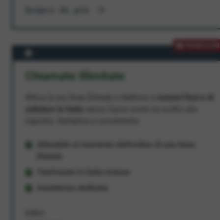
Scopri di più
PROMOZION
Chiamate Illimitate
Attiva la tua linea Ehiweb e telefona a
numeri fissi e di
cellulare in Italia
senza fasce orarie né scatto alla
risposta. Semplice e conveniente.
Attivabile al momento dell'ordine di una linea
Ehiweb
Telefonate in Italia incluse
Assistenza dedicata
9,95 €