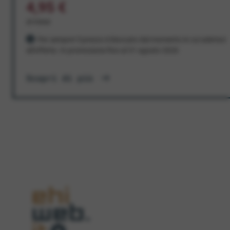
4,95 €
al mese
Per sempre! Il prezzo è bloccato dal momento in cui aderisci
all'offerta. In promozione fino al 31 agosto 2026
Scopri di più