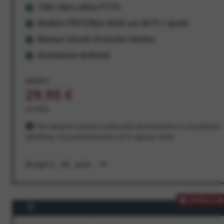
100% fibra ottica FTTH
Modem FRITZ!Box 4630 con Wi-Fi 7 gratis
Nessun vincolo di durata minima
Assistenza dedicata
34,95 €
29,95 €
al mese
Per sempre! Il prezzo è bloccato dal momento in cui aderisci
all'offerta. In promozione fino al 31 agosto 2026
Scopri di più
PROMOZION