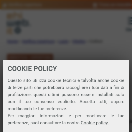
Verifica copertura
Trova un rivendit
Me
Home
»
Verifica copertura
»
Lazio
»
Viterbo
»
Gallese
VERIFICA COPERTURA
COOKIE POLICY
FIBRA a Gallese
Questo sito utilizza cookie tecnici e talvolta anche cookie
di terze parti che potrebbero raccogliere i tuoi dati a fini di
Verifica la copertura di Fibra Ottica nel
profilazione; questi ultimi possono essere installati solo
con il tuo consenso esplicito. Accetta tutti, oppure
comune di Gallese
modificando le tue preferenze.
Per maggiori informazioni e per modificare le tue
In questa pagina puoi verificare dove si può attivare 
preferenze, puoi consultare la nostra
Cookie policy.
connessione internet FIBRA nella città di Gallese in