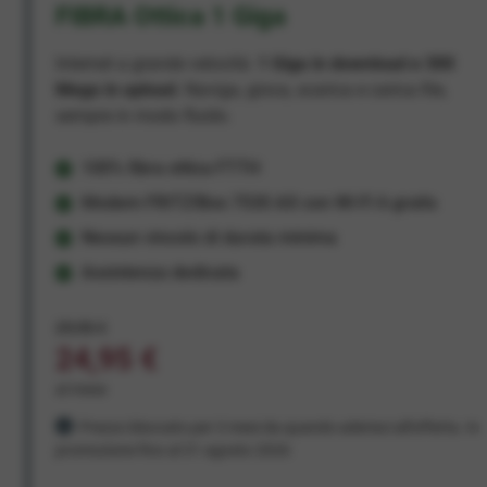
FIBRA Ottica 1 Giga
Internet a grande velocità:
1 Giga in download e 300
Mega in upload
. Naviga, gioca, scarica e carica file,
sempre in modo fluido.
100% fibra ottica FTTH
Modem FRITZ!Box 7530 AX con Wi-Fi 6 gratis
Nessun vincolo di durata minima
Assistenza dedicata
29,95 €
24,95 €
al mese
Prezzo bloccato per 3 mesi da quando aderisci all'offerta. In
promozione fino al 31 agosto 2026