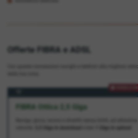
Assistenza dedicata
Offerte FIBRA e ADSL
Con queste connessioni navighi e telefoni alla migliore veloc
dalla tua zona.
PROMOZION
FIBRA Ottica 2,5 Giga
Naviga, gioca, lavora e divertiti senza limiti, ad altissima
velocità:
2,5 Giga in download
e ben
1 Giga in upload