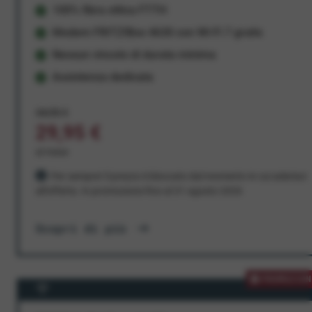
100% fibra ottica FTTH
Modem FRITZ!Box 4630 con Wi-Fi 7 gratis
Nessun vincolo di durata minima
Assistenza dedicata
34,95 €
29,95 €
al mese
Per sempre! Il prezzo è bloccato dal momento in cui aderisci
all'offerta. In promozione fino al 31 agosto 2026
Scopri di più
PROMOZION