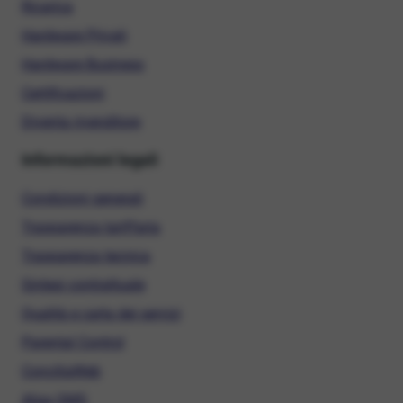
Ricarica
Hardware Privati
Hardware Business
Certificazioni
Diventa rivenditore
Informazioni legali
Condizioni generali
Trasparenza tariffaria
Trasparenza tecnica
Sintesi contrattuale
Qualità e carta dei servizi
Parental Control
ConciliaWeb
Alias SMS