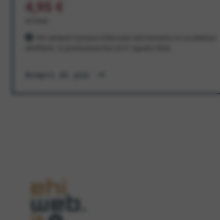
4,95 €
al mese
Per sempre! Il prezzo è bloccato dal momento in cui aderisci
all'offerta. In promozione fino al 31 agosto 2026
Scopri di più