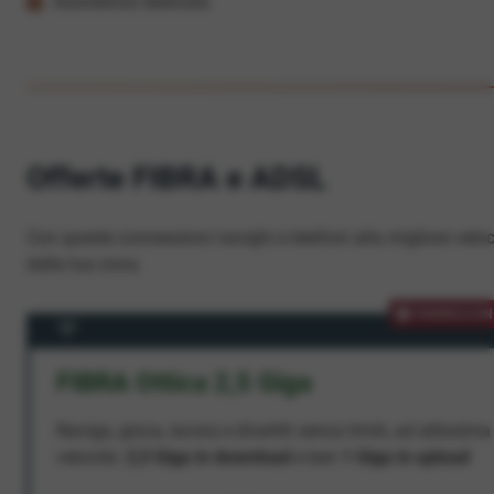
Assistenza dedicata
Offerte FIBRA e ADSL
Con queste connessioni navighi e telefoni alla migliore veloc
dalla tua zona.
PROMOZION
FIBRA Ottica 2,5 Giga
Naviga, gioca, lavora e divertiti senza limiti, ad altissima
velocità:
2,5 Giga in download
e ben
1 Giga in upload