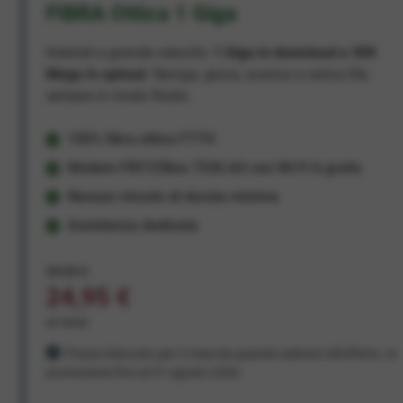
FIBRA Ottica 1 Giga
Internet a grande velocità:
1 Giga in download e 300
Mega in upload
. Naviga, gioca, scarica e carica file,
sempre in modo fluido.
100% fibra ottica FTTH
Modem FRITZ!Box 7530 AX con Wi-Fi 6 gratis
Nessun vincolo di durata minima
Assistenza dedicata
29,95 €
24,95 €
al mese
Prezzo bloccato per 3 mesi da quando aderisci all'offerta. In
promozione fino al 31 agosto 2026