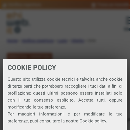
Verifica copertura
Trova un rivendit
Me
Home
»
Verifica copertura
»
Lazio
»
Viterbo
»
Orte
VERIFICA COPERTURA
COOKIE POLICY
FIBRA a Orte
Questo sito utilizza cookie tecnici e talvolta anche cookie
di terze parti che potrebbero raccogliere i tuoi dati a fini di
Verifica la copertura di Fibra Ottica nel
profilazione; questi ultimi possono essere installati solo
con il tuo consenso esplicito. Accetta tutti, oppure
comune di Orte
modificando le tue preferenze.
Per maggiori informazioni e per modificare le tue
In questa pagina puoi verificare dove si può attivare 
preferenze, puoi consultare la nostra
Cookie policy.
connessione internet FIBRA nella città di Orte in