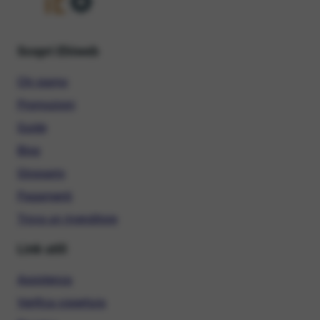
Scopri Ehiweb
Chi siamo
Promozioni
Guide
Blog
Glossario
Pagamenti
Trova un rivenditore
Link utili
Assistenza
Verifica copertura