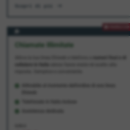
Scopri di più
PROMOZION
Chiamate Illimitate
Attiva la tua linea Ehiweb e telefona a
numeri fissi e di
cellulare in Italia
senza fasce orarie né scatto alla
risposta. Semplice e conveniente.
Attivabile al momento dell'ordine di una linea
Ehiweb
Telefonate in Italia incluse
Assistenza dedicata
9,95 €