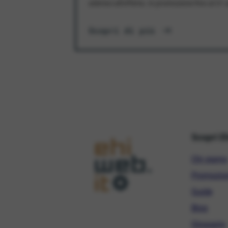
aderisci all'offerta. In promozione fino al 3
Scopri di più
Scopri E
Chi siamo
Promozio
Guide
Blog
Glossario