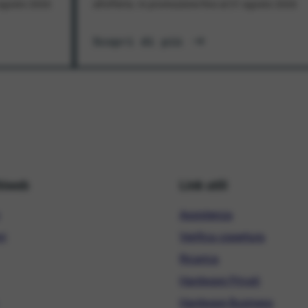
1 agosto 2026
all'offerta. In promozione fino al 31 agosto 2026
Scopri di più
hiweb
Link utili
Assistenza
ni
Verifica copertura
Ricarica
Hardware Privati
Hardware Business