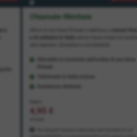
Chiamate Illimitate
ad e
Attiva la tua linea Ehiweb e telefona a
numeri fiss
e
e di cellulare in Italia
senza fasce orarie né scatt
alla risposta. Semplice e conveniente.
Attivabile al momento dell'ordine di una linea
Ehiweb
ratis
Telefonate in Italia incluse
Assistenza dedicata
9,95 €
4,95 €
al mese
Per sempre! Il prezzo è bloccato dal momento in cui
aderisci all'offerta. In promozione fino al 31 agosto 2026