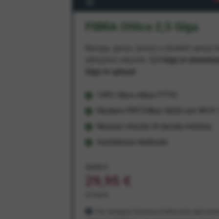
FIBRA Ottica 2,5 Giga
Naviga, gioca, lavora e divertiti senza li
altissima velocità:
2,5 Giga in downlo
Giga in upload
100% fibra ottica FTTH
Modem FRITZ!Box 4630 con Wi-Fi 7
Nessun vincolo di durata minima
Assistenza dedicata
34,95 €
29,95 €
al mese
Per sempre! Il prezzo è bloccato dal mom