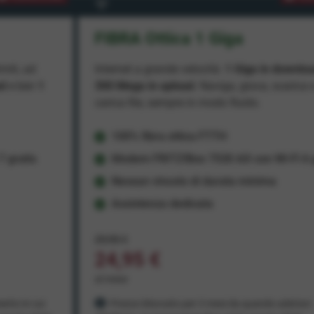
FIBRA Ottica 1 Giga
miti, ad
Internet a grande velocità:
1 Giga in downlo
ad
e ben
1
300 Mega in upload
. Naviga, gioca, scarica 
carica file, sempre in modo fluido.
100% fibra ottica FTTH
 gratis
Modem FRITZ!Box 7530 AX con Wi-Fi 6 g
Nessun vincolo di durata minima
Assistenza dedicata
29,95 €
24,95 €
al mese
ento in cui
Prezzo bloccato per 3 mesi da quando aderisci