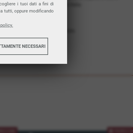
gliere i tuoi dati a fini di
costruiamo futuro. In Italia.
ta tutti, oppure modificando
Affidabilità
Nessun vincolo
policy.
Assistenza dedicata
TTAMENTE NECESSARI
informazioni
informazioni
MOZIONE
PROMOZIO