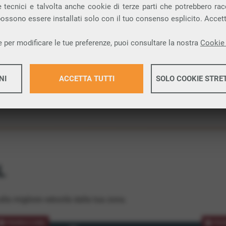
 tecnici e talvolta anche cookie di terze parti che potrebbero racco
ione.
 possono essere installati solo con il tuo consenso esplicito. Accet
 per modificare le tue preferenze, puoi consultare la nostra
Cookie 
NI
ACCETTA TUTTI
SOLO COOKIE STRE
Maggiori 
Maggiori 
L
lla migliore velocità dalla tua zona.
PROMOZIONE
PRO