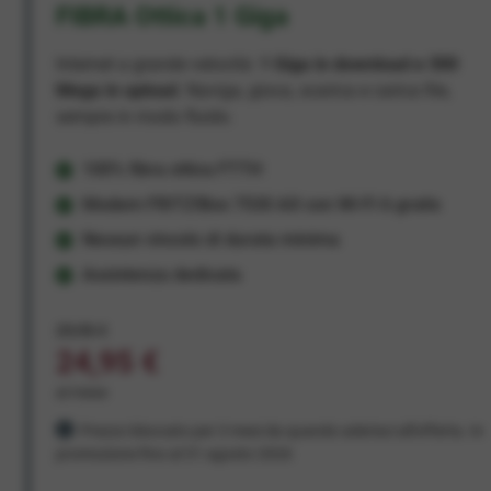
FIBRA Ottica 1 Giga
Internet a grande velocità:
1 Giga in download e 300
Mega in upload
. Naviga, gioca, scarica e carica file,
sempre in modo fluido.
100% fibra ottica FTTH
Modem FRITZ!Box 7530 AX con Wi-Fi 6 gratis
Nessun vincolo di durata minima
Assistenza dedicata
29,95 €
24,95 €
al mese
Prezzo bloccato per 3 mesi da quando aderisci all'offerta. In
promozione fino al 31 agosto 2026