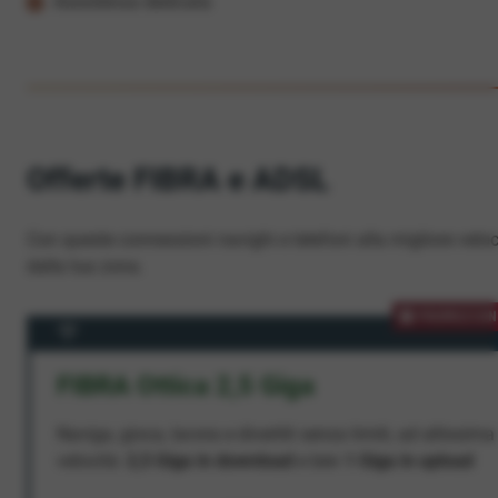
Assistenza dedicata
Offerte FIBRA e ADSL
Con queste connessioni navighi e telefoni alla migliore veloc
dalla tua zona.
PROMOZION
FIBRA Ottica 2,5 Giga
Naviga, gioca, lavora e divertiti senza limiti, ad altissima
velocità:
2,5 Giga in download
e ben
1 Giga in upload