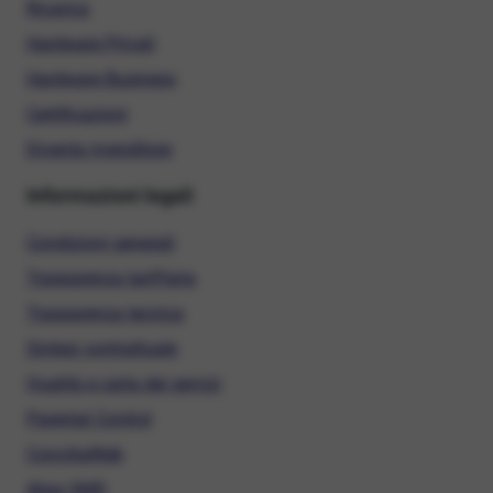
Ricarica
Hardware Privati
Hardware Business
Certificazioni
Diventa rivenditore
Informazioni legali
Condizioni generali
Trasparenza tariffaria
Trasparenza tecnica
Sintesi contrattuale
Qualità e carta dei servizi
Parental Control
ConciliaWeb
Alias SMS