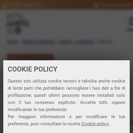
Verifica copertura
Trova un rivendit
Me
Home
»
Verifica copertura
»
Liguria
»
La Spezia
»
Pignone
VERIFICA COPERTURA
COOKIE POLICY
FIBRA a Pignone
Questo sito utilizza cookie tecnici e talvolta anche cookie
di terze parti che potrebbero raccogliere i tuoi dati a fini di
Verifica la copertura di Fibra Ottica nel
profilazione; questi ultimi possono essere installati solo
con il tuo consenso esplicito. Accetta tutti, oppure
comune di Pignone
modificando le tue preferenze.
Per maggiori informazioni e per modificare le tue
In questa pagina puoi verificare dove si può attivare 
preferenze, puoi consultare la nostra
Cookie policy.
connessione internet FIBRA nella città di Pignone in