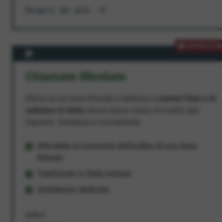
Scopri di più
PROMOZION
Chiamate Illimitate
Attiva la tua linea Ehiweb e telefona a
numeri fissi e di
cellulare in Italia
senza fasce orarie né scatto alla
risposta. Semplice e conveniente.
Attivabile al momento dell'ordine di una linea
Ehiweb
Telefonate in Italia incluse
Assistenza dedicata
9,95 €