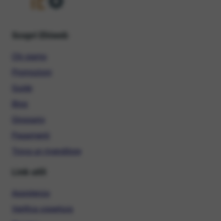
Scopri Ehiweb
Chi siamo
Promozioni
Guide
Blog
Glossario
Pagamenti
Trova un rivenditore
Link utili
Assistenza
Verifica copertura