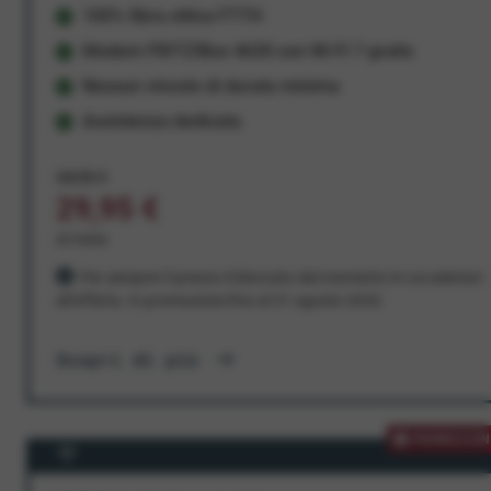
100% fibra ottica FTTH
Modem FRITZ!Box 4630 con Wi-Fi 7 gratis
Nessun vincolo di durata minima
Assistenza dedicata
34,95 €
29,95 €
al mese
Per sempre! Il prezzo è bloccato dal momento in cui aderisci
all'offerta. In promozione fino al 31 agosto 2026
Scopri di più
PROMOZION