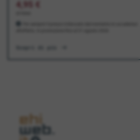
4,95 €
al mese
Per sempre! Il prezzo è bloccato dal momento in cui aderisci
all'offerta. In promozione fino al 31 agosto 2026
Scopri di più