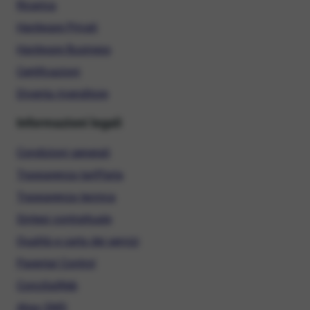
Ricarica
Hardware Privati
Hardware Business
Certificazioni
Diventa rivenditore
Informazioni legali
Condizioni generali
Trasparenza tariffaria
Trasparenza tecnica
Sintesi contrattuale
Qualità e carta dei servizi
Parental Control
ConciliaWeb
Alias SMS