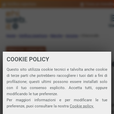
Verifica copertura
Trova un rivendit
Me
Home
»
Verifica copertura
»
Marche
»
Ancona
»
Chiaravalle
VERIFICA COPERTURA
COOKIE POLICY
FIBRA a Chiaravall
Questo sito utilizza cookie tecnici e talvolta anche cookie
di terze parti che potrebbero raccogliere i tuoi dati a fini di
Verifica la copertura di Fibra Ottica nel
profilazione; questi ultimi possono essere installati solo
con il tuo consenso esplicito. Accetta tutti, oppure
comune di Chiaravalle
modificando le tue preferenze.
Per maggiori informazioni e per modificare le tue
In questa pagina puoi verificare dove si può attivare 
preferenze, puoi consultare la nostra
Cookie policy.
connessione internet FIBRA nella città di Chiaravalle i