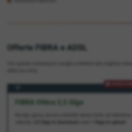
Assistenza dedicata
Offerte FIBRA e ADSL
Con queste connessioni navighi e telefoni alla migliore veloc
dalla tua zona.
PROMOZION
FIBRA Ottica 2,5 Giga
Naviga, gioca, lavora e divertiti senza limiti, ad altissima
velocità:
2,5 Giga in download
e ben
1 Giga in upload