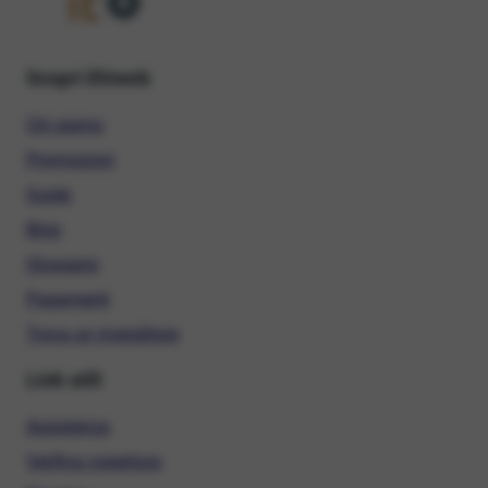
Scopri Ehiweb
Chi siamo
Promozioni
Guide
Blog
Glossario
Pagamenti
Trova un rivenditore
Link utili
Assistenza
Verifica copertura