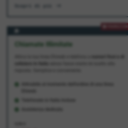
Scopri di più
PROMOZION
Chiamate Illimitate
Attiva la tua linea Ehiweb e telefona a
numeri fissi e di
cellulare in Italia
senza fasce orarie né scatto alla
risposta. Semplice e conveniente.
Attivabile al momento dell'ordine di una linea
Ehiweb
Telefonate in Italia incluse
Assistenza dedicata
9,95 €