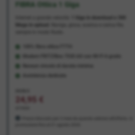
FIBRA Ottica 1 Giga
Internet a grande velocità:
1 Giga in download e 300
Mega in upload
. Naviga, gioca, scarica e carica file,
sempre in modo fluido.
100% fibra ottica FTTH
Modem FRITZ!Box 7530 AX con Wi-Fi 6 gratis
Nessun vincolo di durata minima
Assistenza dedicata
29,95 €
24,95 €
al mese
Prezzo bloccato per 3 mesi da quando aderisci all'offerta. In
promozione fino al 31 agosto 2026