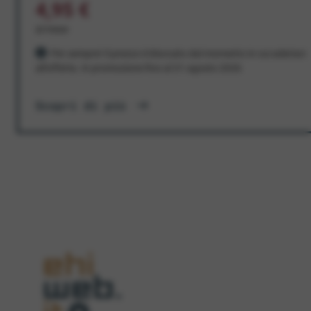
4,95 €
al mese
Per sempre! Il prezzo è bloccato dal momento in cui aderisci
all'offerta. In promozione fino al 31 agosto 2026
Scopri di più