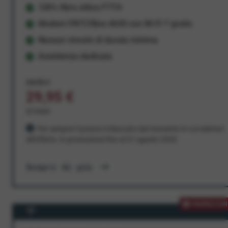
100% fibra ottica FTTH
Modem FRITZ!Box 4630 con Wi-Fi 7 gratis
Nessun vincolo di durata minima
Assistenza dedicata
34,95 €
29,95 €
al mese
Per sempre! Il prezzo è bloccato dal momento in cui aderisci
all'offerta. In promozione fino al 31 agosto 2026
Scopri di più
PROMOZION