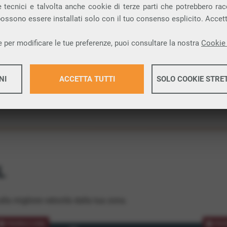
 tecnici e talvolta anche cookie di terze parti che potrebbero racco
ione.
 possono essere installati solo con il tuo consenso esplicito. Accet
 per modificare le tue preferenze, puoi consultare la nostra
Cookie 
NI
ACCETTA TUTTI
SOLO COOKIE STRE
Maggiori 
Maggiori 
L
lla migliore velocità dalla tua zona.
PROMOZIONE
PRO