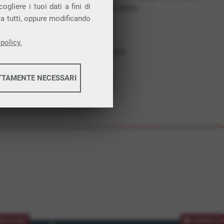
gliere i tuoi dati a fini di
costruiamo futuro. In Italia.
ta tutti, oppure modificando
Affidabilità
Nessun vincolo
policy.
Assistenza dedicata
TTAMENTE NECESSARI
informazioni
informazioni
MOZIONE
PROMOZIO