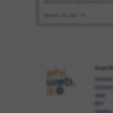
aderisci all'offerta. In promozione fino al 3
Scopri di più
Scopri E
Chi siamo
Promozio
Guide
Blog
Glossario