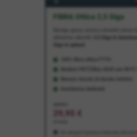
FIBRA Ottica 2,5 Giga
Naviga, gioca, lavora e divertiti senza li
altissima velocità:
2,5 Giga in downlo
Giga in upload
100% fibra ottica FTTH
Modem FRITZ!Box 4630 con Wi-Fi 7
Nessun vincolo di durata minima
Assistenza dedicata
34,95 €
29,95 €
al mese
Per sempre! Il prezzo è bloccato dal mom