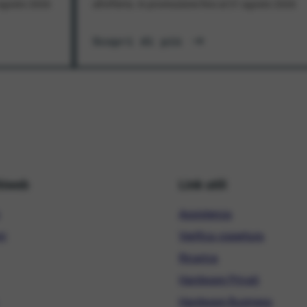
1 agosto 2026
all'offerta. In promozione fino al 31 agosto 2026
Scopri di più
hiweb
Link utili
Assistenza
ni
Verifica copertura
Ricarica
Hardware Privati
Hardware Business