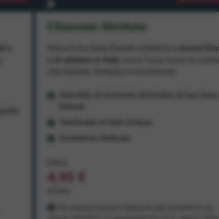
Chiamate Illimitate
ad e
Attiva la tua linea Ehiweb e telefona a
numeri fiss
e
e di cellulare in Italia
senza fasce orarie né scatt
alla risposta. Semplice e conveniente.
Attivabile al momento dell'ordine di una linea
Ehiweb
ratis
Telefonate in Italia incluse
Assistenza dedicata
9,95 €
4,95 €
al mese
Per sempre! Il prezzo è bloccato dal momento in cui
aderisci all'offerta. In promozione fino al 31 agosto 2026