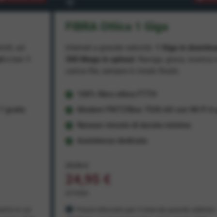
FIBRA Ottica 1 Giga
miti, ad
Internet a grande velocità:
1 Giga in downlo
ad
e ben
1
300 Mega in upload
. Naviga, gioca, scarica 
carica file, sempre in modo fluido.
100% fibra ottica FTTH
 gratis
Modem FRITZ!Box 7530 AX con Wi-Fi 6 g
Nessun vincolo di durata minima
Assistenza dedicata
29,95 €
24,95 €
al mese
ento in cui
Prezzo bloccato per 3 mesi da quando aderisci