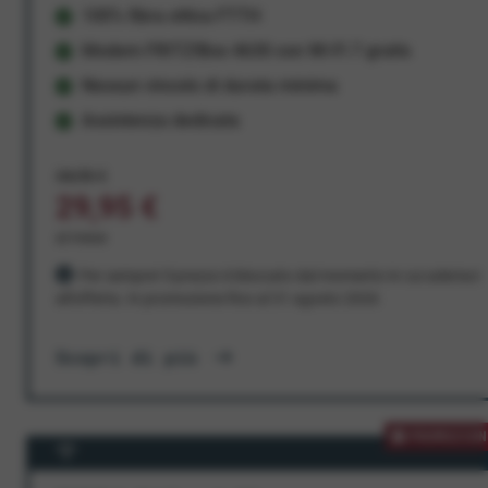
100% fibra ottica FTTH
Modem FRITZ!Box 4630 con Wi-Fi 7 gratis
Nessun vincolo di durata minima
Assistenza dedicata
34,95 €
29,95 €
al mese
Per sempre! Il prezzo è bloccato dal momento in cui aderisci
all'offerta. In promozione fino al 31 agosto 2026
Scopri di più
PROMOZION