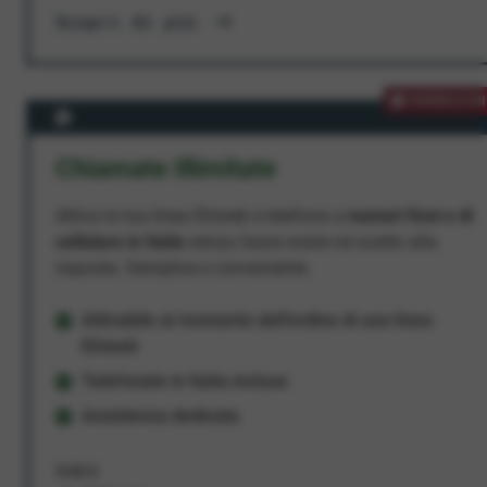
Scopri di più
PROMOZION
Chiamate Illimitate
Attiva la tua linea Ehiweb e telefona a
numeri fissi e di
cellulare in Italia
senza fasce orarie né scatto alla
risposta. Semplice e conveniente.
Attivabile al momento dell'ordine di una linea
Ehiweb
Telefonate in Italia incluse
Assistenza dedicata
9,95 €