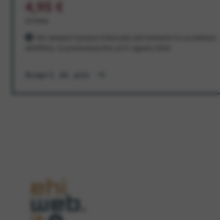
4,95 €
al mese
Per sempre! Il prezzo è bloccato dal momento in cui aderisci
all'offerta. In promozione fino al 31 agosto 2026
Scopri di più