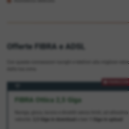
Assistenza dedicata
Offerte FIBRA e ADSL
Con queste connessioni navighi e telefoni alla migliore veloc
dalla tua zona.
PROMOZION
FIBRA Ottica 2,5 Giga
Naviga, gioca, lavora e divertiti senza limiti, ad altissima
velocità:
2,5 Giga in download
e ben
1 Giga in upload