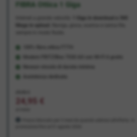
FIBRA Ottica 1 Giga
Internet a grande velocità:
1 Giga in download e 300
Mega in upload
. Naviga, gioca, scarica e carica file,
sempre in modo fluido.
100% fibra ottica FTTH
Modem FRITZ!Box 7530 AX con Wi-Fi 6 gratis
Nessun vincolo di durata minima
Assistenza dedicata
29,95 €
24,95 €
al mese
Prezzo bloccato per 3 mesi da quando aderisci all'offerta. In
promozione fino al 31 agosto 2026