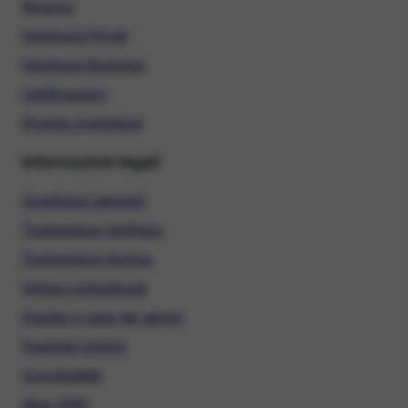
Ricarica
Hardware Privati
Hardware Business
Certificazioni
Diventa rivenditore
Informazioni legali
Condizioni generali
Trasparenza tariffaria
Trasparenza tecnica
Sintesi contrattuale
Qualità e carta dei servizi
Parental Control
ConciliaWeb
Alias SMS