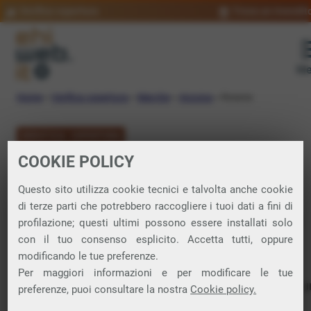
Verifica copertura
Trova un rivendit
Me
Home
»
Verifica copertura
»
Marche
»
Ancona
»
Rosora
VERIFICA COPERTURA
COOKIE POLICY
FIBRA a Rosora
Questo sito utilizza cookie tecnici e talvolta anche cookie
di terze parti che potrebbero raccogliere i tuoi dati a fini di
Verifica la copertura di Fibra Ottica nel
profilazione; questi ultimi possono essere installati solo
con il tuo consenso esplicito. Accetta tutti, oppure
comune di Rosora
modificando le tue preferenze.
Per maggiori informazioni e per modificare le tue
In questa pagina puoi verificare dove si può attivare 
preferenze, puoi consultare la nostra
Cookie policy.
connessione internet FIBRA nella città di Rosora in