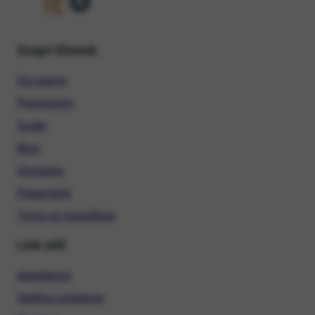
Scopri Ehiweb
Chi siamo
Promozioni
Guide
Blog
Glossario
Pagamenti
Trova un rivenditore
Link utili
Assistenza
Verifica copertura