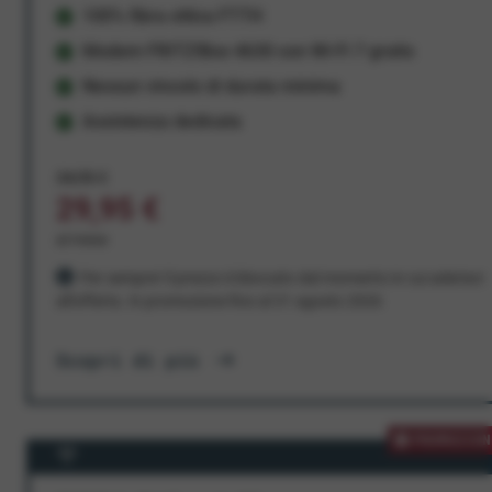
100% fibra ottica FTTH
Modem FRITZ!Box 4630 con Wi-Fi 7 gratis
Nessun vincolo di durata minima
Assistenza dedicata
34,95 €
29,95 €
al mese
Per sempre! Il prezzo è bloccato dal momento in cui aderisci
all'offerta. In promozione fino al 31 agosto 2026
Scopri di più
PROMOZION