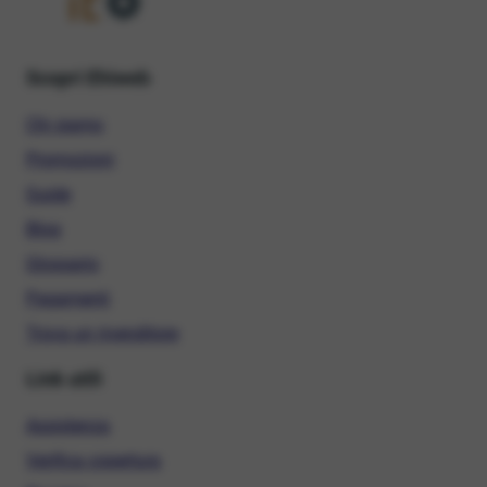
Scopri Ehiweb
Chi siamo
Promozioni
Guide
Blog
Glossario
Pagamenti
Trova un rivenditore
Link utili
Assistenza
Verifica copertura