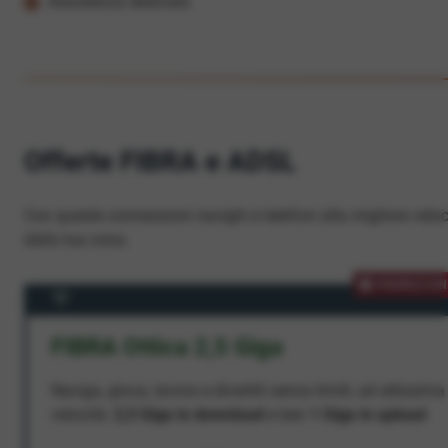
Assistenza dedicata
Offerte FIBRA e ADSL
Con queste connessioni navighi e telefoni alla migliore veloc
dalla tua zona.
PROMOZION
FIBRA Ottica 2,5 Giga
Naviga, gioca, lavora e divertiti senza limiti, ad altissima
velocità:
2,5 Giga in download
e ben
1 Giga in upload