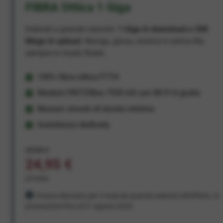
FIBRA Ottica 1 Giga
Internet a grande velocità:
1 Giga in download e 300
Mega in upload
. Naviga, gioca, scarica e carica file,
sempre in modo fluido.
100% fibra ottica FTTH
Modem FRITZ!Box 7530 AX con Wi-Fi 6 gratis
Nessun vincolo di durata minima
Assistenza dedicata
29,95 €
24,95 €
al mese
Prezzo bloccato per 3 mesi da quando aderisci all'offerta. In
promozione fino al 31 agosto 2026