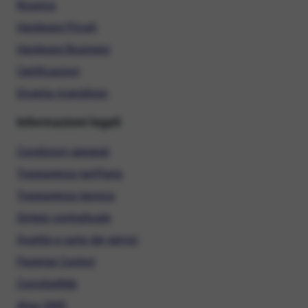
Ricarica
Hardware Privati
Hardware Business
Certificazioni
Diventa rivenditore
Informazioni legali
Condizioni generali
Trasparenza tariffaria
Trasparenza tecnica
Sintesi contrattuale
Qualità e carta dei servizi
Parental Control
ConciliaWeb
Alias SMS