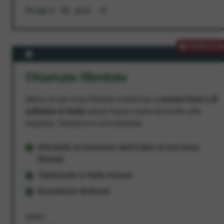
Scopri di più
PROMOZION
Chiamate Illimitate
Attiva la tua linea Ehiweb e telefona a
numeri fissi e di
cellulare in Italia
senza fasce orarie né scatto alla
risposta. Semplice e conveniente.
Attivabile al momento dell'ordine di una linea
Ehiweb
Telefonate in Italia incluse
Assistenza dedicata
9,95 €