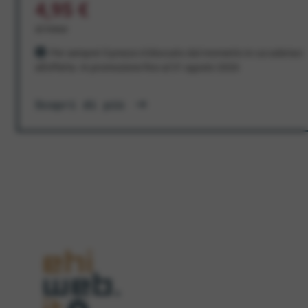
4,95 €
al mese
Per sempre! Il prezzo è bloccato dal momento in cui aderisci
all'offerta. In promozione fino al 31 agosto 2026
Scopri di più