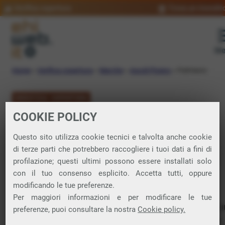
Verifica copertura
Trova un rivendit
Me
Home
»
Verifica copertura
»
Marche
»
Ascoli Piceno
»
Palmiano
VERIFICA COPERTURA
COOKIE POLICY
FIBRA a Palmiano
Questo sito utilizza cookie tecnici e talvolta anche cookie
di terze parti che potrebbero raccogliere i tuoi dati a fini di
Verifica la copertura di Fibra Ottica nel
profilazione; questi ultimi possono essere installati solo
con il tuo consenso esplicito. Accetta tutti, oppure
comune di Palmiano
modificando le tue preferenze.
Per maggiori informazioni e per modificare le tue
In questa pagina puoi verificare dove si può attivare 
preferenze, puoi consultare la nostra
Cookie policy.
connessione internet FIBRA nella città di Palmiano in