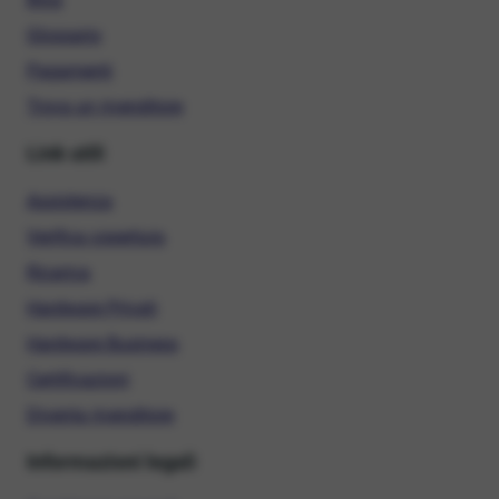
Glossario
Pagamenti
Trova un rivenditore
Link utili
Assistenza
Verifica copertura
Ricarica
Hardware Privati
Hardware Business
Certificazioni
Diventa rivenditore
Informazioni legali