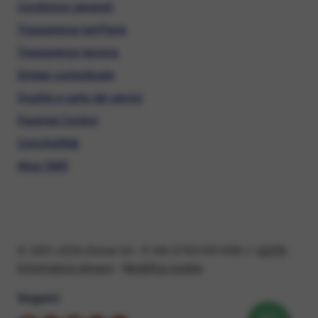
Condizioni generali
Trasparenza tariffaria
Trasparenza tecnica
Sintesi contrattuale
Qualità e carta dei servizi
Parental Control
ConciliaWeb
Alias SMS
© 2001-2026 Ehinet Srl - P. IVA 07931091008 //
GDPR
-
Informativa privacy
-
Modifica cookie
Seguici