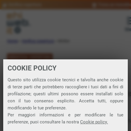
Verifica copertura
Trova un rivendit
Me
Home
»
Verifica copertura
»
Molise
VERIFICA COPERTURA
COOKIE POLICY
FIBRA in Molise
Questo sito utilizza cookie tecnici e talvolta anche cookie
di terze parti che potrebbero raccogliere i tuoi dati a fini di
Verifica la copertura di Fibra Ottica nell
profilazione; questi ultimi possono essere installati solo
con il tuo consenso esplicito. Accetta tutti, oppure
regione Molise
modificando le tue preferenze.
Per maggiori informazioni e per modificare le tue
Da questa pagina puoi verificare dove si può attivare
preferenze, puoi consultare la nostra
Cookie policy.
connessione internet FIBRA nella regione Molise.