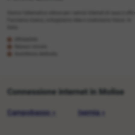
Siamo l'alternativa veloce per i servizi internet di casa e uffic
Facciamo ricerca, sviluppiamo idee e costruiamo futuro. In
Italia.
Affidabilità
Nessun vincolo
Assistenza dedicata
Connessione internet in Molise
Campobasso »
Isernia »