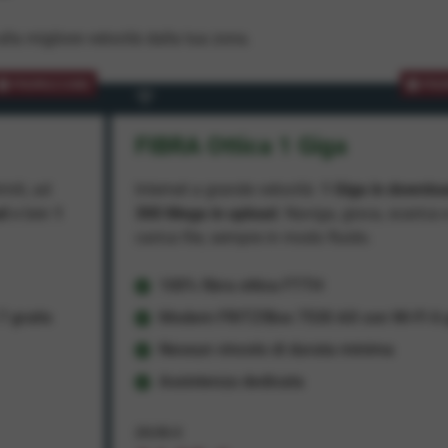
lla migliore velocità dalla tua zona.
PROMOZIONE
PRO
FIBRA Ottica 1 Giga
miti, ad
Internet a grande velocità:
1 Giga in downlo
ad
e ben
1
300 Mega in upload
. Naviga, gioca, scarica 
carica file, sempre in modo fluido.
100% fibra ottica FTTH
 gratis
Modem FRITZ!Box 7530 AX con Wi-Fi 6 g
Nessun vincolo di durata minima
Assistenza dedicata
29,95 €