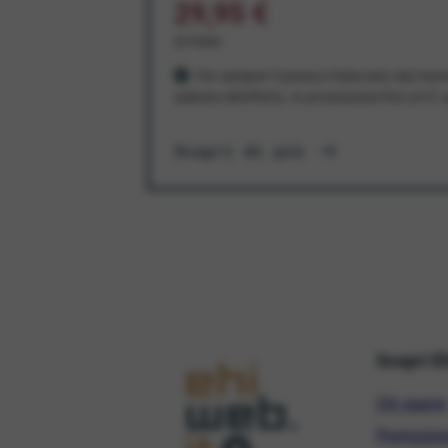
29,95 €
al mese
Per sempre! Il prezzo è bloccato dal mom
aderisci all'offerta. In promozione fino al 3
Scopri di più
Scopri E
Chi siamo
Promozio