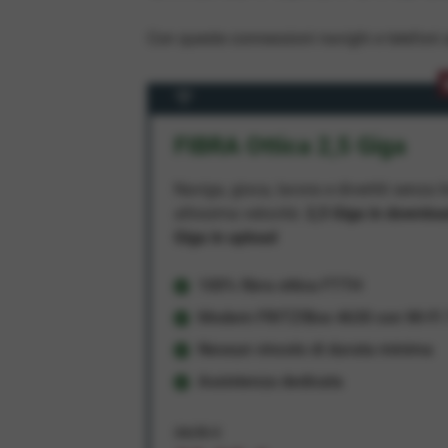
Con queste connessioni navighi e telefoni a
FIBRA Ottica 2,5 Giga
Naviga, gioca, lavora e divertiti senza li
altissima velocità:
2,5 Giga in downlo
Giga in upload
100% fibra ottica FTTH
Modem FRITZ!Box 4630 con Wi-Fi 7
Nessun vincolo di durata minima
Assistenza dedicata
34,95 €