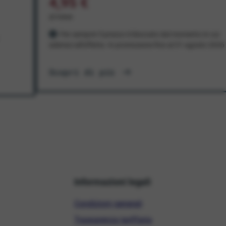
4,95 €
al mese
Per sempre! Il prezzo è bloccato dal momento in cui
aderisci all'offerta. In promozione fino al 31 agosto 2026
Scopri di più
Informazioni legali
Condizioni generali
Trasparenza tariffaria