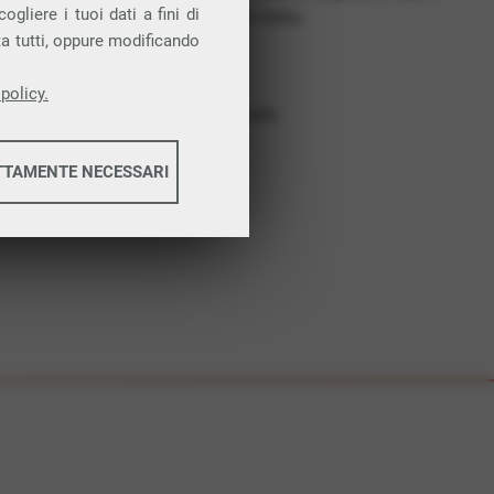
gliere i tuoi dati a fini di
costruiamo futuro. In Italia.
ta tutti, oppure modificando
Affidabilità
Nessun vincolo
policy.
Assistenza dedicata
TTAMENTE NECESSARI
informazioni
informazioni