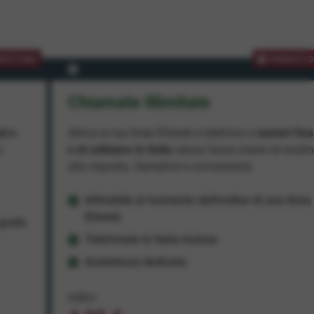
MOZIONE
PROMOZIO
Chiamate Illimitate
ad e
Attiva la tua linea Ehiweb e telefona a
numeri fiss
e
e di cellulare in Italia
senza fasce orarie né scatt
alla risposta. Semplice e conveniente.
Attivabile al momento dell'ordine di una linea
Ehiweb
ratis
Telefonate in Italia incluse
Assistenza dedicata
9,95 €