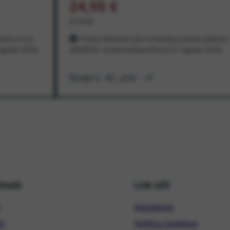
24,95 €
al mese
ento in cui
Prezzo bloccato per 3 mesi da quando aderisci
1 agosto 2026
all'offerta. In promozione fino al 31 agosto 2026
Scopri di più
hiweb
Link utili
Assistenza
ni
Verifica copertura