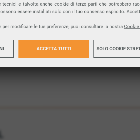
 tecnici e talvolta anche cookie di terze parti che potrebbero racco
 possono essere installati solo con il tuo consenso esplicito. Accet
 una connessione internet FIBRA nella città di
 per modificare le tue preferenze, puoi consultare la nostra
Cookie 
ione.
NI
ACCETTA TUTTI
SOLO COOKIE STRE
Maggiori 
Maggiori 
L