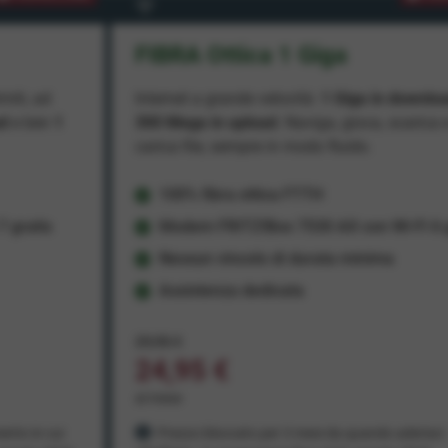
FIBRA Ottica 1 Giga
miti, ad
Internet a grande velocità:
1 Giga in downlo
ad
e ben
1
300 Mega in upload
. Naviga, gioca, scarica 
carica file, sempre in modo fluido.
100% fibra ottica FTTH
 gratis
Modem FRITZ!Box 7530 AX con Wi-Fi 6 g
Nessun vincolo di durata minima
Assistenza dedicata
29,95 €
24,95 €
al mese
ento in cui
Prezzo bloccato per 3 mesi da quando aderisci