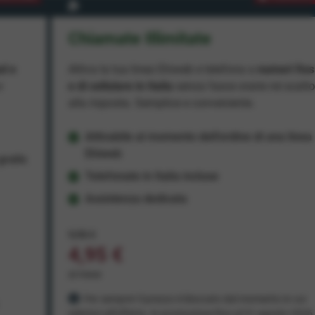
Chiamate Illimitate
ad e
Attiva la tua linea Ehiweb e telefona a
numeri fiss
e
e di cellulare in Italia
senza fasce orarie né scatt
alla risposta. Semplice e conveniente.
Attivabile al momento dell'ordine di una linea
Ehiweb
ratis
Telefonate in Italia incluse
Assistenza dedicata
9,95 €
4,95 €
al mese
Per sempre! Il prezzo è bloccato dal momento in cui
aderisci all'offerta. In promozione fino al 31 agosto 2026