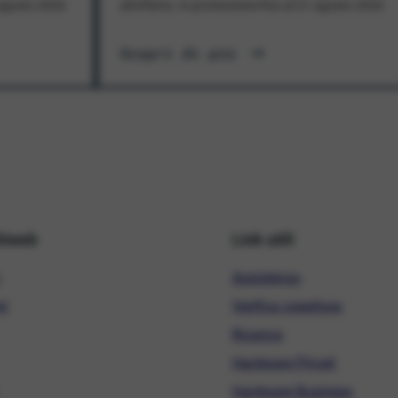
1 agosto 2026
all'offerta. In promozione fino al 31 agosto 2026
Scopri di più
hiweb
Link utili
Assistenza
ni
Verifica copertura
Ricarica
Hardware Privati
Hardware Business