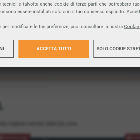
 tecnici e talvolta anche cookie di terze parti che potrebbero racco
ione.
 possono essere installati solo con il tuo consenso esplicito. Accet
 per modificare le tue preferenze, puoi consultare la nostra
Cookie 
NI
ACCETTA TUTTI
SOLO COOKIE STRE
Maggiori 
Maggiori 
L
lla migliore velocità dalla tua zona.
PROMOZIONE
PRO