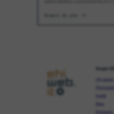
aderisci all'offerta. In promozione fino al 3
Scopri di più
Scopri E
Chi siamo
Promozio
Guide
Blog
Glossario