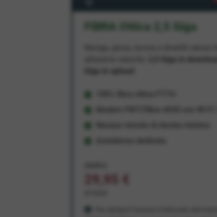
FIBRA Ottica 2,5 Giga
Naviga, gioca, lavora e divertiti senza li
altissima velocità:
2,5 Giga in downlo
Giga in upload
100% fibra ottica FTTH
Modem FRITZ!Box 4630 con Wi-Fi 7
Nessun vincolo di durata minima
Assistenza dedicata
34,95 €
29,95 €
al mese
Per sempre! Il prezzo è bloccato dal mom