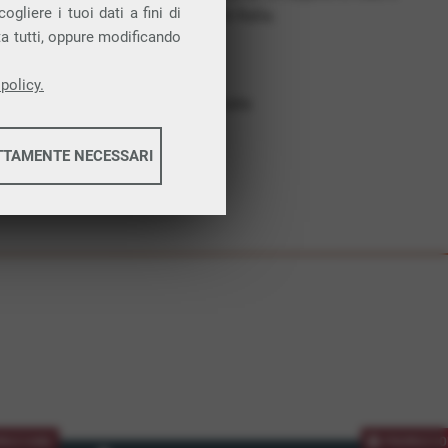
gliere i tuoi dati a fini di
costruiamo futuro. In Italia.
ta tutti, oppure modificando
Affidabilità
Nessun vincolo
policy.
Assistenza dedicata
TTAMENTE NECESSARI
informazioni
informazioni
MOZIONE
PROMOZIO