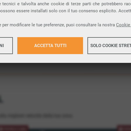
 tecnici e talvolta anche cookie di terze parti che potrebbero racco
ione.
 possono essere installati solo con il tuo consenso esplicito. Accet
 per modificare le tue preferenze, puoi consultare la nostra
Cookie 
NI
ACCETTA TUTTI
SOLO COOKIE STRE
Maggiori 
Maggiori 
L
lla migliore velocità dalla tua zona.
PROMOZIONE
PRO