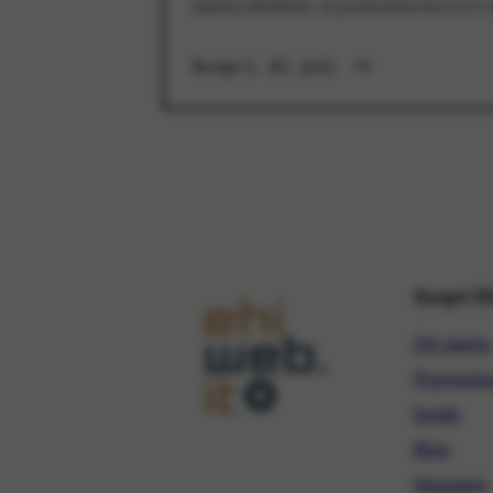
aderisci all'offerta. In promozione fino al 3
Scopri di più
Scopri E
Chi siamo
Promozio
Guide
Blog
Glossario