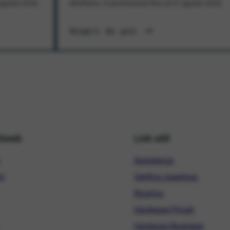
1 agosto 2026
all'offerta. In promozione fino al 31 agosto 2026
Scopri di più
hiweb
Link utili
Assistenza
ni
Verifica copertura
Ricarica
Hardware Privati
Hardware Business