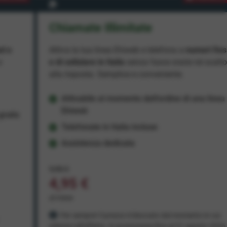
Chiamate Illimitate
ad e
Attiva la tua linea Ehiweb e telefona a
numeri fiss
e
e di cellulare in Italia
senza fasce orarie né scatt
alla risposta. Semplice e conveniente.
Attivabile al momento dell'ordine di una linea
Ehiweb
ratis
Telefonate in Italia incluse
Assistenza dedicata
9,95 €
4,95 €
al mese
Per sempre! Il prezzo è bloccato dal momento in cui
aderisci all'offerta. In promozione fino al 31 agosto 2026