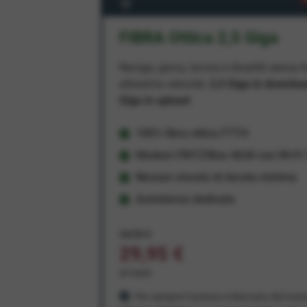
FIBRA Ottica 2,5 Giga
Naviga, gioca, lavora e divertiti senza li
altissima velocità:
2,5 Giga in downlo
Giga in upload
100% fibra ottica FTTH
Modem FRITZ!Box 4630 con Wi-Fi 7
Nessun vincolo di durata minima
Assistenza dedicata
34,95 €
29,95 €
al mese
Per sempre! Il prezzo è bloccato dal mom