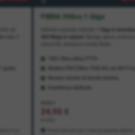
FIBRA Ottica 1 Giga
miti, ad
Internet a grande velocità:
1 Giga in downlo
ad
e ben
1
300 Mega in upload
. Naviga, gioca, scarica 
carica file, sempre in modo fluido.
100% fibra ottica FTTH
 gratis
Modem FRITZ!Box 7530 AX con Wi-Fi 6 g
Nessun vincolo di durata minima
Assistenza dedicata
29,95 €
24,95 €
al mese
ento in cui
Prezzo bloccato per 3 mesi da quando aderisci