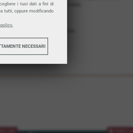
gliere i tuoi dati a fini di
costruiamo futuro. In Italia.
ta tutti, oppure modificando
Affidabilità
Nessun vincolo
policy.
Assistenza dedicata
TTAMENTE NECESSARI
informazioni
informazioni
MOZIONE
PROMOZIO