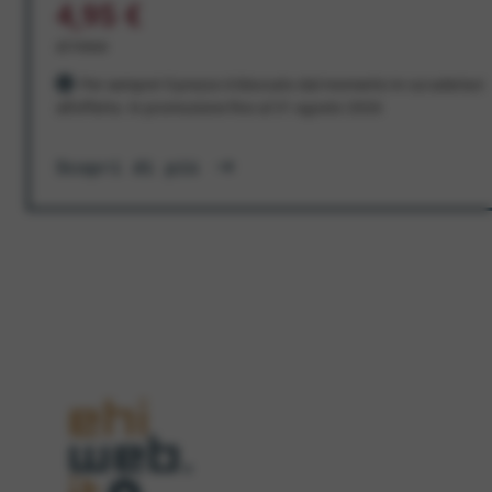
4,95 €
al mese
Per sempre! Il prezzo è bloccato dal momento in cui aderisci
all'offerta. In promozione fino al 31 agosto 2026
Scopri di più