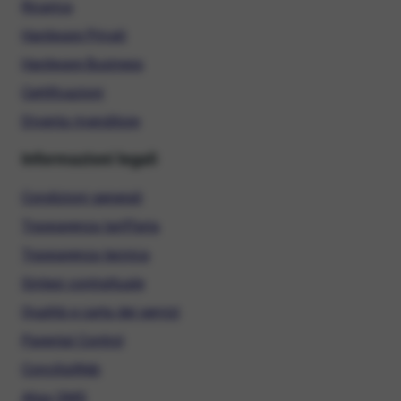
Ricarica
Hardware Privati
Hardware Business
Certificazioni
Diventa rivenditore
Informazioni legali
Condizioni generali
Trasparenza tariffaria
Trasparenza tecnica
Sintesi contrattuale
Qualità e carta dei servizi
Parental Control
ConciliaWeb
Alias SMS