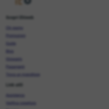
Scopri Ehiweb
Chi siamo
Promozioni
Guide
Blog
Glossario
Pagamenti
Trova un rivenditore
Link utili
Assistenza
Verifica copertura