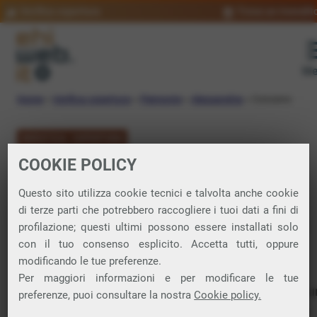
Verifica copertura
Trova un rivendit
Me
Home
»
Verifica copertura
»
Piemonte
»
Alessandria
»
Conzano
VERIFICA COPERTURA
COOKIE POLICY
FIBRA a Conzano
Questo sito utilizza cookie tecnici e talvolta anche cookie
di terze parti che potrebbero raccogliere i tuoi dati a fini di
Verifica la copertura di Fibra Ottica nel
profilazione; questi ultimi possono essere installati solo
con il tuo consenso esplicito. Accetta tutti, oppure
comune di Conzano
modificando le tue preferenze.
Per maggiori informazioni e per modificare le tue
In questa pagina puoi verificare dove si può attivare 
preferenze, puoi consultare la nostra
Cookie policy.
connessione internet FIBRA nella città di Conzano in