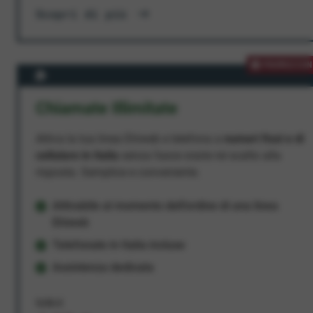
Scopri di più
PROMOZION
Chiamate Illimitate
Attiva la tua linea Ehiweb e telefona a
numeri fissi e di
cellulare in Italia
senza fasce orarie né scatto alla
risposta. Semplice e conveniente.
Attivabile al momento dell'ordine di una linea
Ehiweb
Telefonate in Italia incluse
Assistenza dedicata
9,95 €