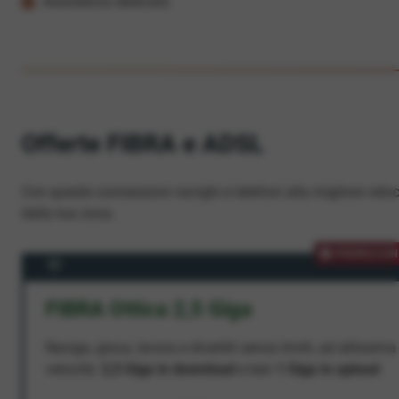
Assistenza dedicata
Offerte FIBRA e ADSL
Con queste connessioni navighi e telefoni alla migliore veloc
dalla tua zona.
PROMOZION
FIBRA Ottica 2,5 Giga
Naviga, gioca, lavora e divertiti senza limiti, ad altissima
velocità:
2,5 Giga in download
e ben
1 Giga in upload