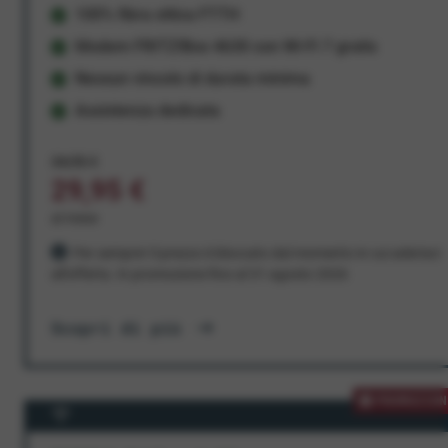
100% fibra ottica FTTH
Modem FRITZ!Box 4630 con Wi-Fi 7 gratis
Nessun vincolo di durata minima
Assistenza dedicata
34,95 €
29,95 €
al mese
Per sempre! Il prezzo è bloccato dal momento in cui aderisci
all'offerta. In promozione fino al 31 agosto 2026
Scopri di più
PROMOZION