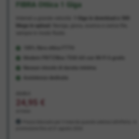
FIBRA Ottica 1 Giga
Internet a grande velocità:
1 Giga in download e 300
Mega in upload
. Naviga, gioca, scarica e carica file,
sempre in modo fluido.
100% fibra ottica FTTH
Modem FRITZ!Box 7530 AX con Wi-Fi 6 gratis
Nessun vincolo di durata minima
Assistenza dedicata
29,95 €
24,95 €
al mese
Prezzo bloccato per 3 mesi da quando aderisci all'offerta. In
promozione fino al 31 agosto 2026