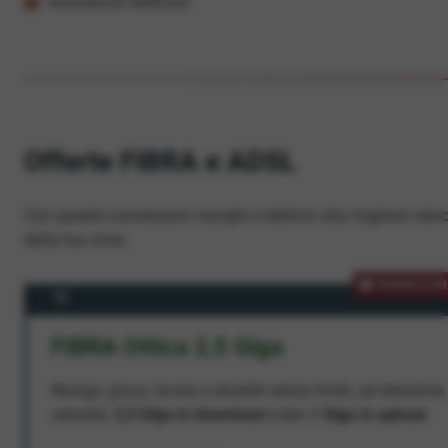
Assistenza dedicata
Offerte FIBRA e ADSL
Con queste connessioni navighi e telefoni alla migliore veloc
dalla tua zona.
PROMOZION
FIBRA Ottica 2,5 Giga
Naviga, gioca, lavora e divertiti senza limiti, ad altissima
velocità:
2,5 Giga in download
e ben
1 Giga in upload