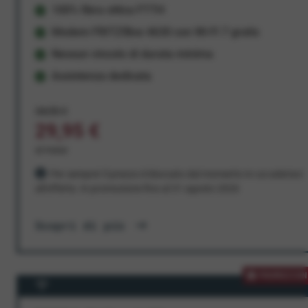
100% fibra ottica FTTH
Modem FRITZ!Box 4630 con Wi-Fi 7 gratis
Nessun vincolo di durata minima
Assistenza dedicata
34,95 €
29,95 €
al mese
Per sempre! Il prezzo è bloccato dal momento in cui aderisci
all'offerta. In promozione fino al 31 agosto 2026
Scopri di più
PROMOZION