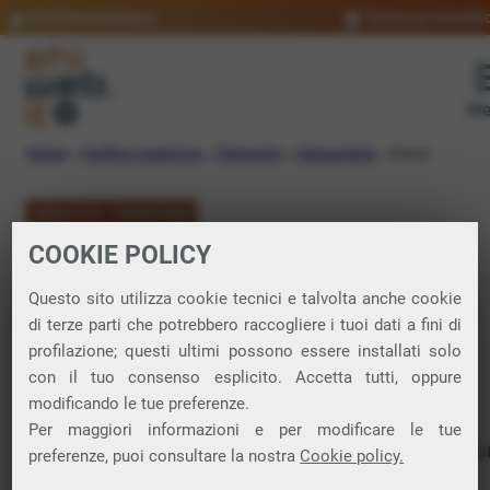
Verifica copertura
Trova un rivendit
Me
Home
»
Verifica copertura
»
Piemonte
»
Alessandria
»
Masio
VERIFICA COPERTURA
COOKIE POLICY
FIBRA a Masio
Questo sito utilizza cookie tecnici e talvolta anche cookie
di terze parti che potrebbero raccogliere i tuoi dati a fini di
Verifica la copertura di Fibra Ottica nel
profilazione; questi ultimi possono essere installati solo
con il tuo consenso esplicito. Accetta tutti, oppure
comune di Masio
modificando le tue preferenze.
Per maggiori informazioni e per modificare le tue
In questa pagina puoi verificare dove si può attivare 
preferenze, puoi consultare la nostra
Cookie policy.
connessione internet FIBRA nella città di Masio in