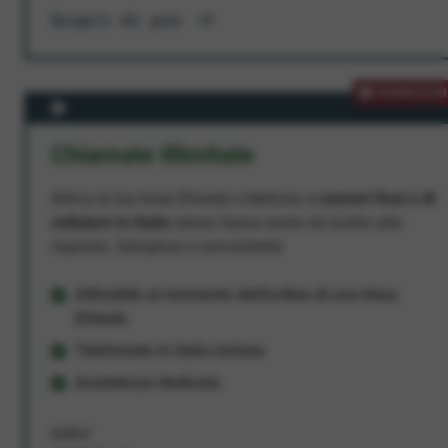
Scopri di più
PROMOZION
Chiamate Illimitate
Attiva la tua linea Ehiweb e telefona a
numeri fissi e di
cellulare in Italia
senza fasce orarie né scatto alla
risposta. Semplice e conveniente.
Attivabile al momento dell'ordine di una linea
Ehiweb
Telefonate in Italia incluse
Assistenza dedicata
9,95 €