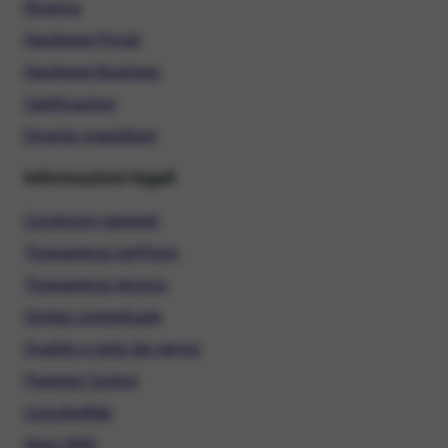
Ricarica
Hardware Privati
Hardware Business
Certificazioni
Diventa rivenditore
Informazioni legali
Condizioni generali
Trasparenza tariffaria
Trasparenza tecnica
Sintesi contrattuale
Qualità e carta dei servizi
Parental Control
ConciliaWeb
Alias SMS