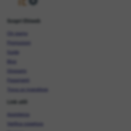
Scopri Ehiweb
Chi siamo
Promozioni
Guide
Blog
Glossario
Pagamenti
Trova un rivenditore
Link utili
Assistenza
Verifica copertura