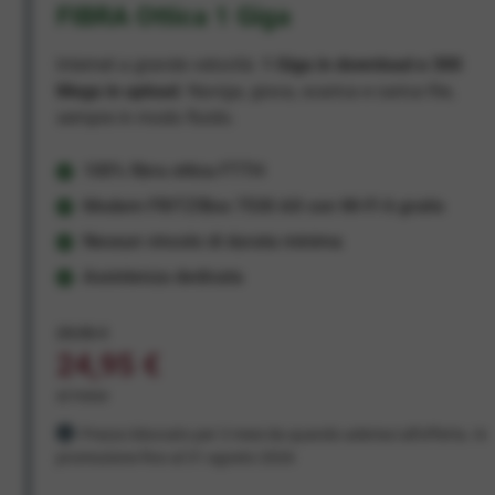
FIBRA Ottica 1 Giga
Internet a grande velocità:
1 Giga in download e 300
Mega in upload
. Naviga, gioca, scarica e carica file,
sempre in modo fluido.
100% fibra ottica FTTH
Modem FRITZ!Box 7530 AX con Wi-Fi 6 gratis
Nessun vincolo di durata minima
Assistenza dedicata
29,95 €
24,95 €
al mese
Prezzo bloccato per 3 mesi da quando aderisci all'offerta. In
promozione fino al 31 agosto 2026