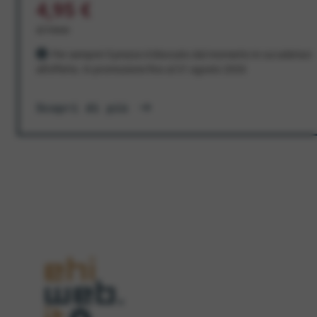
4,95 €
al mese
Per sempre! Il prezzo è bloccato dal momento in cui aderisci
all'offerta. In promozione fino al 31 agosto 2026
Scopri di più