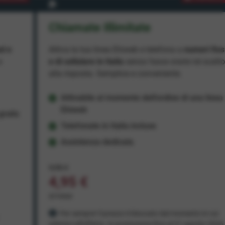
Chiamate Illimitate
ad e
Attiva la tua linea Ehiweb e telefona a
numeri fiss
e
e di cellulare in Italia
senza fasce orarie né scatt
alla risposta. Semplice e conveniente.
Attivabile al momento dell'ordine di una linea
Ehiweb
ratis
Telefonate in Italia incluse
Assistenza dedicata
9,95 €
4,95 €
al mese
Per sempre! Il prezzo è bloccato dal momento in cui
aderisci all'offerta. In promozione fino al 31 agosto 2026