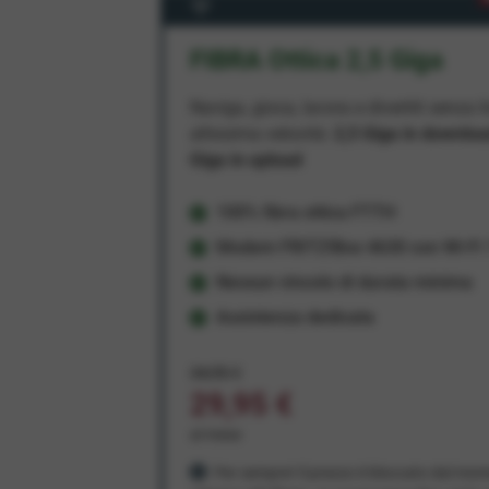
FIBRA Ottica 2,5 Giga
Naviga, gioca, lavora e divertiti senza li
altissima velocità:
2,5 Giga in downlo
Giga in upload
100% fibra ottica FTTH
Modem FRITZ!Box 4630 con Wi-Fi 7
Nessun vincolo di durata minima
Assistenza dedicata
34,95 €
29,95 €
al mese
Per sempre! Il prezzo è bloccato dal mom