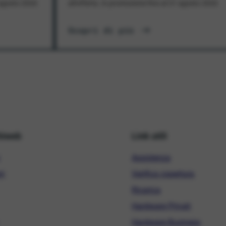
1 agosto 2026
all'offerta. In promozione fino al 31 agosto 2026
Scopri di più
hiweb
Link utili
Assistenza
ni
Verifica copertura
Ricarica
Hardware Privati
Hardware Business