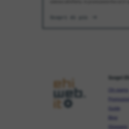
aderisci all'offerta. In promozione fino al 3
Scopri di più
Scopri E
Chi siamo
Promozio
Guide
Blog
Glossario