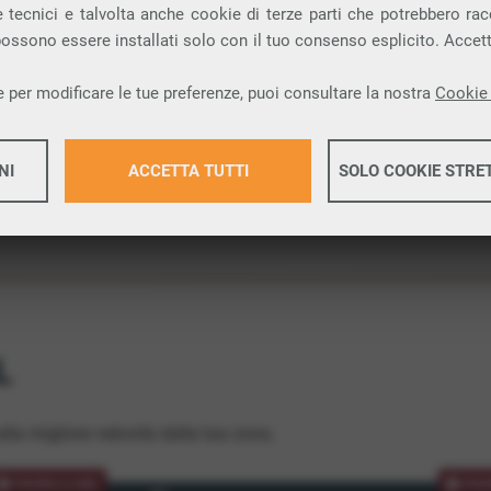
 tecnici e talvolta anche cookie di terze parti che potrebbero racco
ione.
 possono essere installati solo con il tuo consenso esplicito. Accet
 per modificare le tue preferenze, puoi consultare la nostra
Cookie 
NI
ACCETTA TUTTI
SOLO COOKIE STRE
Maggiori 
Maggiori 
L
lla migliore velocità dalla tua zona.
PROMOZIONE
PRO