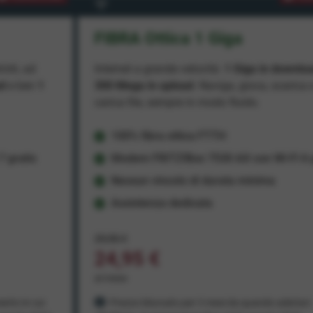
FIBRA Ottica 1 Giga
miti, ad
Internet a grande velocità:
1 Giga in downlo
ad
e ben
1
300 Mega in upload
. Naviga, gioca, scarica 
carica file, sempre in modo fluido.
100% fibra ottica FTTH
 gratis
Modem FRITZ!Box 7530 AX con Wi-Fi 6 g
Nessun vincolo di durata minima
Assistenza dedicata
29,95 €
24,95 €
al mese
ento in cui
Prezzo bloccato per 3 mesi da quando aderisci