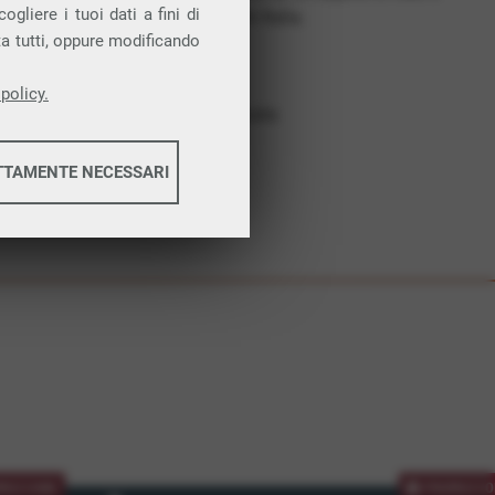
gliere i tuoi dati a fini di
costruiamo futuro. In Italia.
ta tutti, oppure modificando
Affidabilità
Nessun vincolo
policy.
Assistenza dedicata
TTAMENTE NECESSARI
informazioni
informazioni
MOZIONE
PROMOZIO