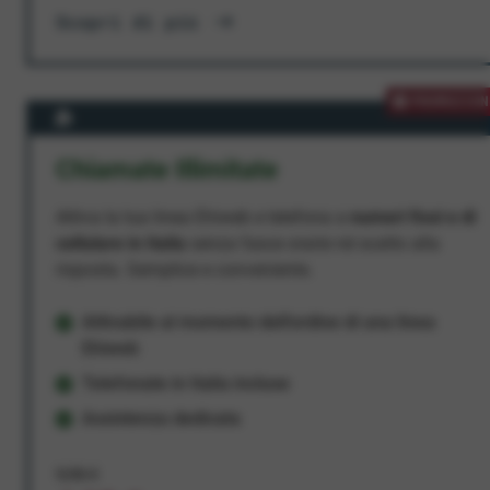
Scopri di più
PROMOZION
Chiamate Illimitate
Attiva la tua linea Ehiweb e telefona a
numeri fissi e di
cellulare in Italia
senza fasce orarie né scatto alla
risposta. Semplice e conveniente.
Attivabile al momento dell'ordine di una linea
Ehiweb
Telefonate in Italia incluse
Assistenza dedicata
9,95 €