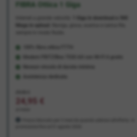
FIBRA Ottica 1 Giga
Internet a grande velocità:
1 Giga in download e 300
Mega in upload
. Naviga, gioca, scarica e carica file,
sempre in modo fluido.
100% fibra ottica FTTH
Modem FRITZ!Box 7530 AX con Wi-Fi 6 gratis
Nessun vincolo di durata minima
Assistenza dedicata
29,95 €
24,95 €
al mese
Prezzo bloccato per 3 mesi da quando aderisci all'offerta. In
promozione fino al 31 agosto 2026