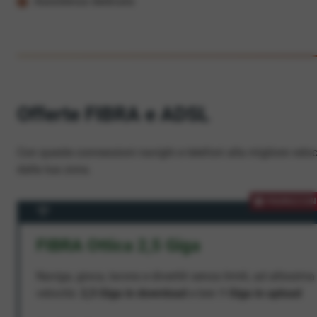
Assistenza dedicata
Offerte FIBRA e ADSL
Con queste connessioni navighi e telefoni alla migliore veloc
dalla tua zona.
PROMOZION
FIBRA Ottica 2,5 Giga
Naviga, gioca, lavora e divertiti senza limiti, ad altissima
velocità:
2,5 Giga in download
e ben
1 Giga in upload