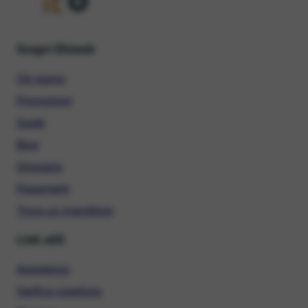
Scopri Ehiweb
Chi siamo
Promozioni
Guide
Blog
Glossario
Pagamenti
Trova un rivenditore
Link utili
Assistenza
Verifica copertura