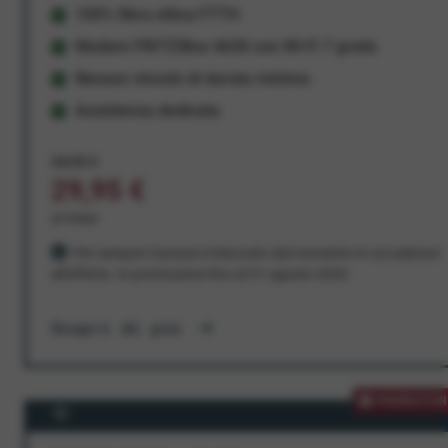
100% fibra ottica FTTH
Modem FRITZ!Box 4630 con Wi-Fi 7 gratis
Nessun vincolo di durata minima
Assistenza dedicata
34,95 €
29,95 €
al mese
Per sempre! Il prezzo è bloccato dal momento in cui aderisci
all'offerta. In promozione fino al 31 agosto 2026
Scopri di più
PROMOZION