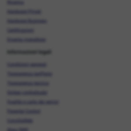
Ricarica
Hardware Privati
Hardware Business
Certificazioni
Diventa rivenditore
Informazioni legali
Condizioni generali
Trasparenza tariffaria
Trasparenza tecnica
Sintesi contrattuale
Qualità e carta dei servizi
Parental Control
ConciliaWeb
Alias SMS