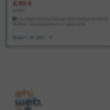
4,95 €
al mese
Per sempre! Il prezzo è bloccato dal momento in cui aderisci
all'offerta. In promozione fino al 31 agosto 2026
Scopri di più