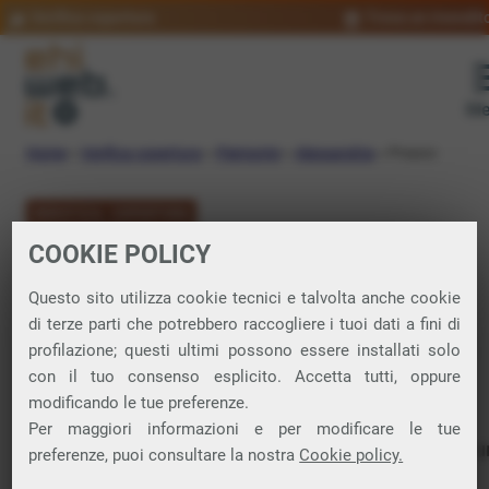
Verifica copertura
Trova un rivendit
Me
Home
»
Verifica copertura
»
Piemonte
»
Alessandria
»
Prasco
VERIFICA COPERTURA
COOKIE POLICY
FIBRA a Prasco
Questo sito utilizza cookie tecnici e talvolta anche cookie
di terze parti che potrebbero raccogliere i tuoi dati a fini di
Verifica la copertura di Fibra Ottica nel
profilazione; questi ultimi possono essere installati solo
con il tuo consenso esplicito. Accetta tutti, oppure
comune di Prasco
modificando le tue preferenze.
Per maggiori informazioni e per modificare le tue
In questa pagina puoi verificare dove si può attivare 
preferenze, puoi consultare la nostra
Cookie policy.
connessione internet FIBRA nella città di Prasco in