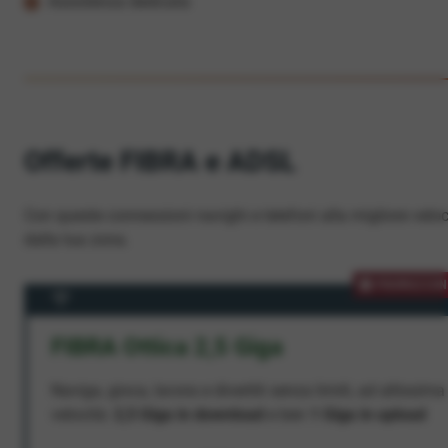
Assistenza dedicata
Offerte FIBRA e ADSL
Con queste connessioni navighi e telefoni alla migliore veloc
dalla tua zona.
PROMOZION
FIBRA Ottica 2,5 Giga
Naviga, gioca, lavora e divertiti senza limiti, ad altissima
velocità:
2,5 Giga in download
e ben
1 Giga in upload