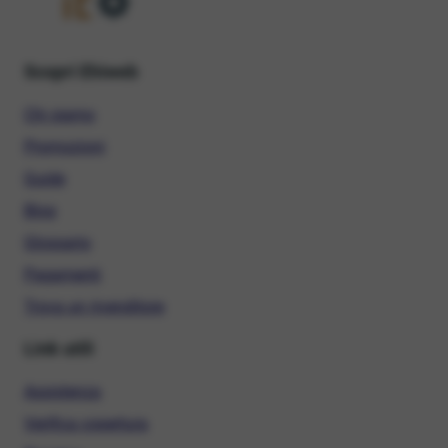
Scopri Ehiweb
Chi siamo
Promozioni
Guide
Blog
Glossario
Pagamenti
Trova un rivenditore
Link utili
Assistenza
Verifica copertura