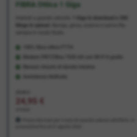
FIBRA Ottica 1 Giga
Internet a grande velocità:
1 Giga in download e 300
Mega in upload
. Naviga, gioca, scarica e carica file,
sempre in modo fluido.
100% fibra ottica FTTH
Modem FRITZ!Box 7530 AX con Wi-Fi 6 gratis
Nessun vincolo di durata minima
Assistenza dedicata
29,95 €
24,95 €
al mese
Prezzo bloccato per 3 mesi da quando aderisci all'offerta. In
promozione fino al 31 agosto 2026