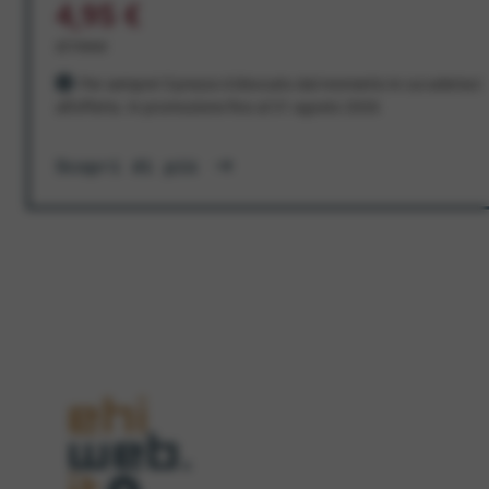
4,95 €
al mese
Per sempre! Il prezzo è bloccato dal momento in cui aderisci
all'offerta. In promozione fino al 31 agosto 2026
Scopri di più