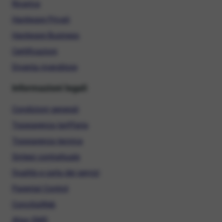
Ricarica
Hardware Privati
Hardware Business
Certificazioni
Diventa rivenditore
Informazioni legali
Condizioni generali
Trasparenza tariffaria
Trasparenza tecnica
Sintesi contrattuale
Qualità e carta dei servizi
Parental Control
ConciliaWeb
Alias SMS