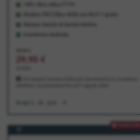
100% fibra ottica FTTH
Modem FRITZ!Box 4630 con Wi-Fi 7 gratis
Nessun vincolo di durata minima
Assistenza dedicata
34,95 €
29,95 €
al mese
Per sempre! Il prezzo è bloccato dal momento in cui aderisci
all'offerta. In promozione fino al 31 agosto 2026
Scopri di più
PROMOZION