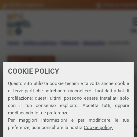
Verifica copertura
Trova un rivendit
Me
Home
»
Verifica copertura
»
Piemonte
»
Alessandria
»
Quattordio
VERIFICA COPERTURA
COOKIE POLICY
FIBRA a Quattordio
Questo sito utilizza cookie tecnici e talvolta anche cookie
di terze parti che potrebbero raccogliere i tuoi dati a fini di
Verifica la copertura di Fibra Ottica nel
profilazione; questi ultimi possono essere installati solo
con il tuo consenso esplicito. Accetta tutti, oppure
comune di Quattordio
modificando le tue preferenze.
Per maggiori informazioni e per modificare le tue
In questa pagina puoi verificare dove si può attivare 
preferenze, puoi consultare la nostra
Cookie policy.
connessione internet FIBRA nella città di Quattordio i