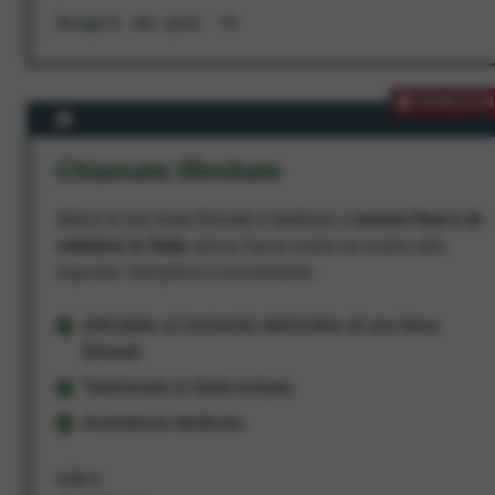
Scopri di più
PROMOZION
Chiamate Illimitate
Attiva la tua linea Ehiweb e telefona a
numeri fissi e di
cellulare in Italia
senza fasce orarie né scatto alla
risposta. Semplice e conveniente.
Attivabile al momento dell'ordine di una linea
Ehiweb
Telefonate in Italia incluse
Assistenza dedicata
9,95 €