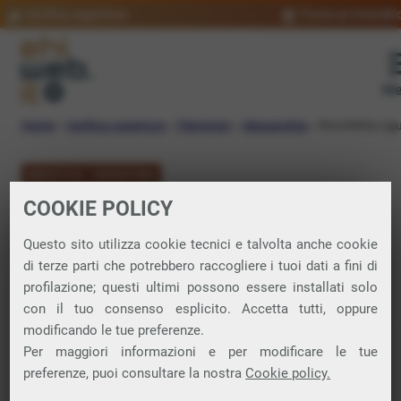
Verifica copertura
Trova un rivendit
Me
Home
»
Verifica copertura
»
Piemonte
»
Alessandria
»
Rocchetta Lig
VERIFICA COPERTURA
COOKIE POLICY
FIBRA a Rocchetta
Questo sito utilizza cookie tecnici e talvolta anche cookie
Ligure
di terze parti che potrebbero raccogliere i tuoi dati a fini di
profilazione; questi ultimi possono essere installati solo
con il tuo consenso esplicito. Accetta tutti, oppure
Verifica la copertura di Fibra Ottica nel
modificando le tue preferenze.
Per maggiori informazioni e per modificare le tue
comune di Rocchetta Ligure
preferenze, puoi consultare la nostra
Cookie policy.