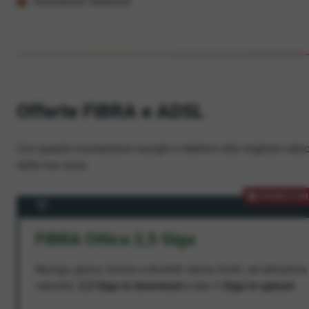
Assistenza dedicata
Offerte FIBRA e ADSL
Con queste connessioni navighi e telefoni alla migliore veloc
dalla tua zona.
PROMOZION
FIBRA Ottica 2,5 Giga
Naviga, gioca, lavora e divertiti senza limiti, ad altissima
velocità:
2,5 Giga in download
e ben
1 Giga in upload