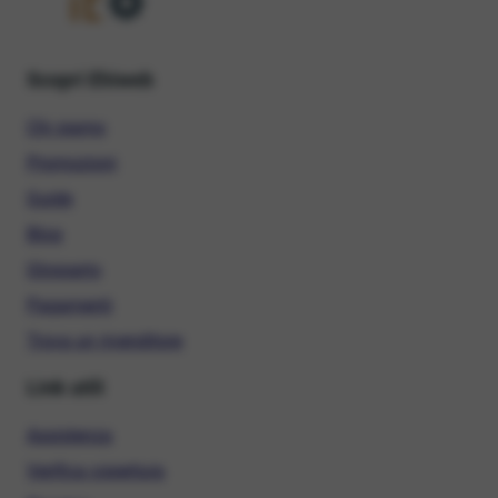
Scopri Ehiweb
Chi siamo
Promozioni
Guide
Blog
Glossario
Pagamenti
Trova un rivenditore
Link utili
Assistenza
Verifica copertura