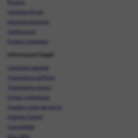
Ricarica
Hardware Privati
Hardware Business
Certificazioni
Diventa rivenditore
Informazioni legali
Condizioni generali
Trasparenza tariffaria
Trasparenza tecnica
Sintesi contrattuale
Qualità e carta dei servizi
Parental Control
ConciliaWeb
Alias SMS