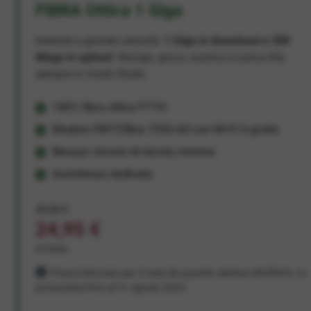
FIBRA Ottica 1 Giga
Internet a grande velocità:
1 Giga in download e 300
Mega in upload
. Naviga, gioca, scarica e carica file,
sempre in modo fluido.
100% fibra ottica FTTH
Modem FRITZ!Box 7530 AX con Wi-Fi 6 gratis
Nessun vincolo di durata minima
Assistenza dedicata
29,95 €
24,95 €
al mese
Prezzo bloccato per 3 mesi da quando aderisci all'offerta. In
promozione fino al 31 agosto 2026