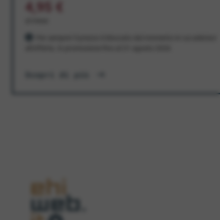
4,95 €
al mese
Per sempre! Il prezzo è bloccato dal momento in cui aderisci
all'offerta. In promozione fino al 31 agosto 2026
Scopri di più