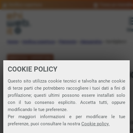
Verifica copertura
Trova un rivendit
Me
Home
»
Verifica copertura
»
Piemonte
»
Alessandria
»
Sardigliano
VERIFICA COPERTURA
COOKIE POLICY
FIBRA a Sardiglian
Questo sito utilizza cookie tecnici e talvolta anche cookie
di terze parti che potrebbero raccogliere i tuoi dati a fini di
Verifica la copertura di Fibra Ottica nel
profilazione; questi ultimi possono essere installati solo
con il tuo consenso esplicito. Accetta tutti, oppure
comune di Sardigliano
modificando le tue preferenze.
Per maggiori informazioni e per modificare le tue
In questa pagina puoi verificare dove si può attivare 
preferenze, puoi consultare la nostra
Cookie policy.
connessione internet FIBRA nella città di Sardigliano i