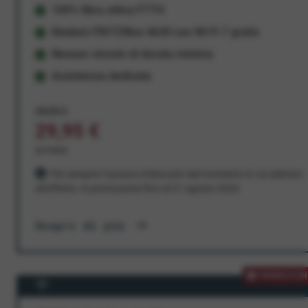
100% fibra ottica FTTH
Modem FRITZ!Box 4630 con Wi-Fi 7 gratis
Nessun vincolo di durata minima
Assistenza dedicata
34,95 €
29,95 €
al mese
Per sempre! Il prezzo è bloccato dal momento in cui aderisci
all'offerta. In promozione fino al 31 agosto 2026
Scopri di più
PROMOZION