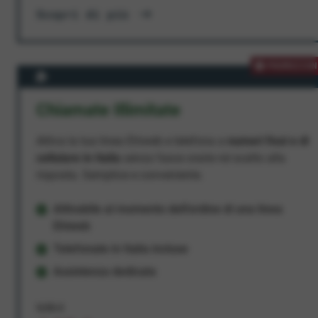
Scopri di più
PROMOZION
Chiamate Illimitate
Attiva la tua linea Ehiweb e telefona a
numeri fissi e di
cellulare in Italia
senza fasce orarie né scatto alla
risposta. Semplice e conveniente.
Attivabile al momento dell'ordine di una linea
Ehiweb
Telefonate in Italia incluse
Assistenza dedicata
9,95 €